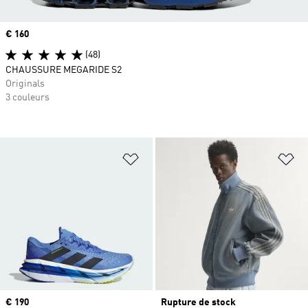
Prix
€ 160
(48)
CHAUSSURE MEGARIDE S2
Originals
3 couleurs
Ajouter à la Liste de produits favor
Aj
Prix
€ 190
Rupture de stock