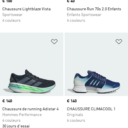
Prix
€ 100
Prix
€ 40
Chaussure Lightblaze Vista
Chaussure Run 70s 2.0 Enfants
Sportswear
Enfants Sportswear
4 couleurs
4 couleurs
Ajouter à la Liste de produits favor
Aj
Prix
€ 140
Prix
€ 140
Chaussure de running Adistar 4
CHAUSSURE CLIMACOOL 1
Hommes Performance
Originals
4 couleurs
6 couleurs
30 jours d'essai