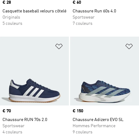
Prix
€ 28
Prix
€ 60
Casquette baseball velours côtelé
Chaussure Run 60s 4.0
Originals
Sportswear
5 couleurs
7 couleurs
Ajouter à la Liste de produits favor
Aj
Prix
€ 70
Prix
€ 150
Chaussure RUN 70s 2.0
Chaussure Adizero EVO SL
Sportswear
Hommes Performance
4 couleurs
9 couleurs