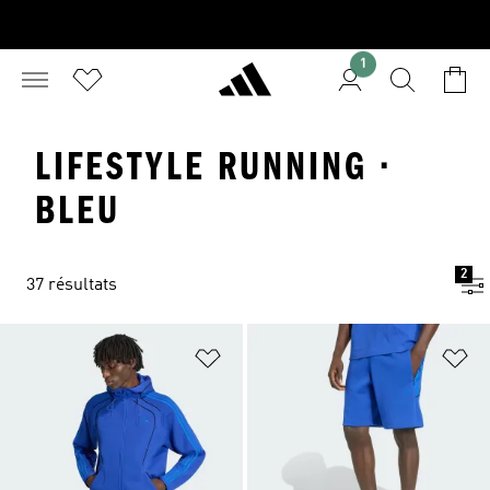
1
LIFESTYLE RUNNING ·
BLEU
2
37 résultats
Ajouter à la Liste de produits favor
Aj