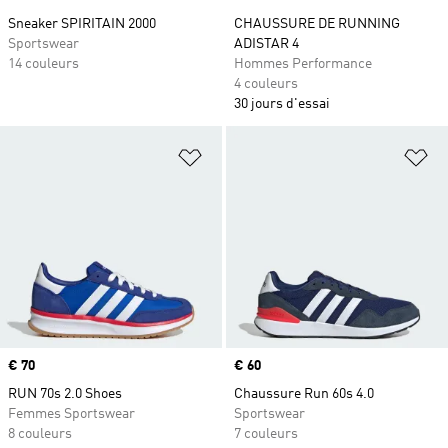
Sneaker SPIRITAIN 2000
CHAUSSURE DE RUNNING
Sportswear
ADISTAR 4
14 couleurs
Hommes Performance
4 couleurs
30 jours d'essai
Ajouter à la Liste de produits favor
Aj
Prix
€ 70
Prix
€ 60
RUN 70s 2.0 Shoes
Chaussure Run 60s 4.0
Femmes Sportswear
Sportswear
8 couleurs
7 couleurs