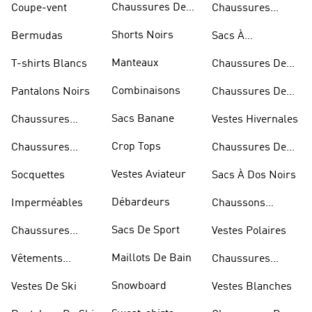
Chaussures De
Coupe-vent
Chaussures
Basketball
Rouges
Shorts Noirs
Bermudas
Sacs À
Bandoulière
Manteaux
T-shirts Blancs
Chaussures De
Rugby
Combinaisons
Pantalons Noirs
Chaussures De
Skateur
Sacs Banane
Chaussures
Vestes Hivernales
Bleues
Crop Tops
Chaussures
Chaussures De
Dorées
Marche
Vestes Aviateur
Socquettes
Sacs À Dos Noirs
Débardeurs
Imperméables
Chaussons
D'escalade
Sacs De Sport
Chaussures
Vestes Polaires
Blanches
Maillots De Bain
Vêtements
Chaussures
Sportifs
D'haltérophilie
Snowboard
Vestes De Ski
Vestes Blanches