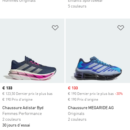
Hommes Originals
Enfants Sportswear
5 couleurs
Ajouter à la Liste de produits favor
Aj
Prix actuel
€ 133
Prix soldé
€ 133
€ 123,50 Dernier prix le plus bas
€ 190 Dernier prix le plus bas
-30%
Raba
€ 190 Prix d'origine
€ 190 Prix d'origine
Chaussure Adistar Byd
Chaussure MEGARIDE AG
Femmes Performance
Originals
2 couleurs
2 couleurs
30 jours d'essai