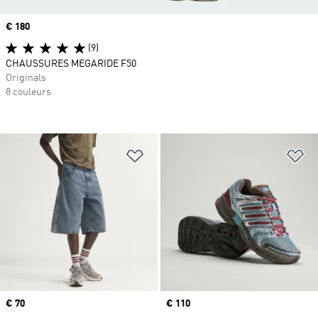
Prix
€ 180
(9)
CHAUSSURES MEGARIDE F50
Originals
8 couleurs
Ajouter à la Liste de produits favor
Aj
Prix
€ 70
Prix
€ 110