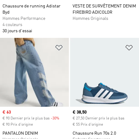
Chaussure de running Adistar
VESTE DE SURVÊTEMENT DENIM
Byd
FIREBIRD ADICOLOR
Hommes Performance
Hommes Originals
4 couleurs
30 jours d'essai
Ajouter à la Liste de produits favor
Aj
Prix soldé
€ 63
Prix actuel
€ 38,50
€ 90 Dernier prix le plus bas
-30%
Rabais
€ 27,50 Dernier prix le plus bas
€ 90 Prix d'origine
€ 55 Prix d'origine
PANTALON DENIM
Chaussure Run 70s 2.0