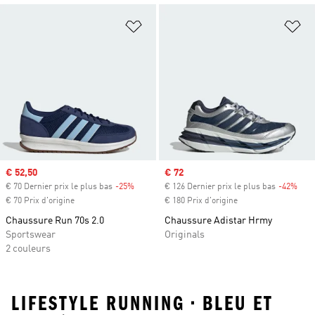
Ajouter à la Liste de produits favor
Aj
Prix soldé
€ 52,50
Prix soldé
€ 72
€ 70 Dernier prix le plus bas
-25%
Rabais
€ 126 Dernier prix le plus bas
-42%
Raba
€ 70 Prix d'origine
€ 180 Prix d'origine
Chaussure Run 70s 2.0
Chaussure Adistar Hrmy
Sportswear
Originals
2 couleurs
LIFESTYLE RUNNING • BLEU ET