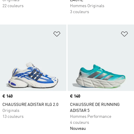
Originals
LÂCHE
22 couleurs
Hommes Originals
3 couleurs
Ajouter à la Liste de produits favor
Aj
Prix
€ 140
Prix
€ 140
CHAUSSURE ADISTAR XLG 2.0
CHAUSSURE DE RUNNING
Originals
ADISTAR 5
13 couleurs
Hommes Performance
4 couleurs
Nouveau