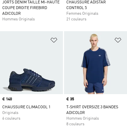
JORTS DENIM TAILLE MI-HAUTE
CHAUSSURE ADISTAR
COUPE DROITE FIREBIRD
CONTROL 5
ADICOLOR
Femmes Originals
Hommes Originals
21 couleurs
Ajouter à la Liste de produits favor
Aj
Prix
€ 140
Prix
€ 35
CHAUSSURE CLIMACOOL 1
T-SHIRT OVERSIZE 3 BANDES
Originals
ADICOLOR
6 couleurs
Hommes Originals
8 couleurs