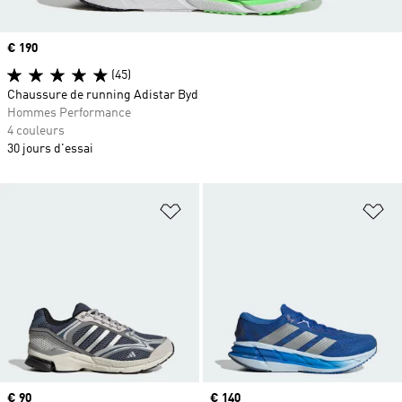
Prix
€ 190
(45)
Chaussure de running Adistar Byd
Hommes Performance
4 couleurs
30 jours d'essai
Ajouter à la Liste de produits favor
Aj
Prix
€ 90
Prix
€ 140