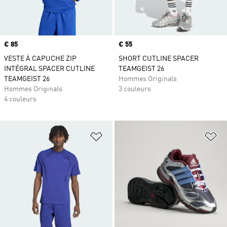
Prix
€ 85
Prix
€ 55
VESTE À CAPUCHE ZIP
SHORT CUTLINE SPACER
INTÉGRAL SPACER CUTLINE
TEAMGEIST 26
TEAMGEIST 26
Hommes Originals
Hommes Originals
3 couleurs
4 couleurs
Ajouter à la Liste de produits favor
Aj