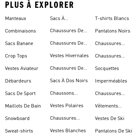
PLUS À EXPLORER
Manteaux
Sacs À
T-shirts Blancs
Bandoulière
Chaussures De
Combinaisons
Pantalons Noirs
Rugby
Chaussures De
Sacs Banane
Chaussures
Skateur
Bleues
Vestes Hivernales
Crop Tops
Chaussures
Dorées
Chaussures De
Vestes Aviateur
Socquettes
Marche
Sacs À Dos Noirs
Débardeurs
Imperméables
Chaussons
Sacs De Sport
Chaussures
D'escalade
Blanches
Vestes Polaires
Maillots De Bain
Vêtements
Sportifs
Chaussures
Snowboard
Vestes De Ski
D'haltérophilie
Vestes Blanches
Sweat-shirts
Pantalons De Ski