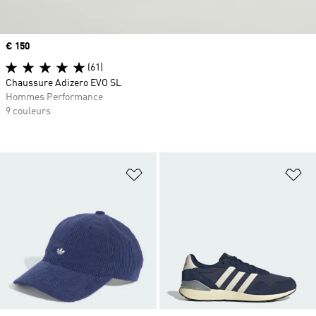
Prix
€ 150
(61)
Chaussure Adizero EVO SL
Hommes Performance
9 couleurs
Ajouter à la Liste de produits favor
Aj