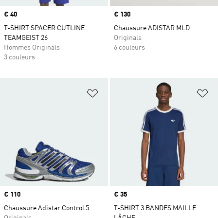
Prix
€ 40
Prix
€ 130
T-SHIRT SPACER CUTLINE
Chaussure ADISTAR MLD
TEAMGEIST 26
Originals
Hommes Originals
6 couleurs
3 couleurs
Ajouter à la Liste de produits favor
Aj
Prix
€ 110
Prix
€ 35
Chaussure Adistar Control 5
T-SHIRT 3 BANDES MAILLE