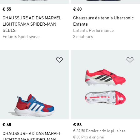
Prix
€ 55
Prix
€ 60
CHAUSSURE ADIDAS MARVEL
Chaussure de tennis Ubersonic
LIGHTORAMA SPIDER-MAN
Enfants
BÉBÉS
Enfants Performance
Enfants Sportswear
3 couleurs
Ajouter à la Liste de produits favor
Aj
Prix
€ 65
Prix actuel
€ 56
€ 37,50 Dernier prix le plus bas
CHAUSSURE ADIDAS MARVEL
€ 80 Prix d'origine