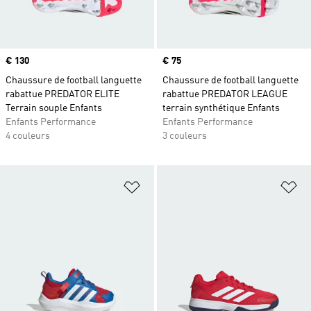
Prix
€ 130
Prix
€ 75
Chaussure de football languette
Chaussure de football languette
rabattue PREDATOR ELITE
rabattue PREDATOR LEAGUE
Terrain souple Enfants
terrain synthétique Enfants
Enfants Performance
Enfants Performance
4 couleurs
3 couleurs
Ajouter à la Liste de produits favor
Aj