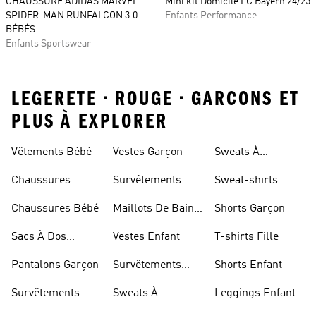
CHAUSSURE ADIDAS MARVEL
Mini kit Domicile FC Bayern 24/25
SPIDER-MAN RUNFALCON 3.0
Enfants Performance
BÉBÉS
Enfants Sportswear
LEGERETE • ROUGE • GARCONS ET
PLUS À EXPLORER
Vêtements Bébé
Vestes Garçon
Sweats À
Capuche Enfant
Chaussures
Survêtements
Sweat-shirts
Enfant
Garçon
Enfant
Chaussures Bébé
Maillots De Bain
Shorts Garçon
Fille
Sacs À Dos
Vestes Enfant
T-shirts Fille
Modèle Enfant
Pantalons Garçon
Survêtements
Shorts Enfant
Fille
Survêtements
Sweats À
Leggings Enfant
Enfant
Capuche Fille