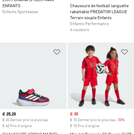
LIGHTORAMA SPIDER-MAN
ENFANTS
Chaussure de football languette
Enfants Sportswear
rabattable PREDATOR LEAGUE
Terrain souple Enfants
Enfants Performance
4 couleurs
Ajouter à la Liste de produits favor
Aj
Prix actuel
€ 25,20
Prix soldé
€ 35
€ 20 Dernier prix le plus bas
€ 70 Dernier prix le plus bas
-50%
Rabai
€ 40 Prix d'origine
€ 70 Prix d'origine