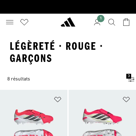
1
LÉGÈRETÉ · ROUGE ·
GARÇONS
3
8 résultats
Ajouter à la Liste de produits favor
Aj