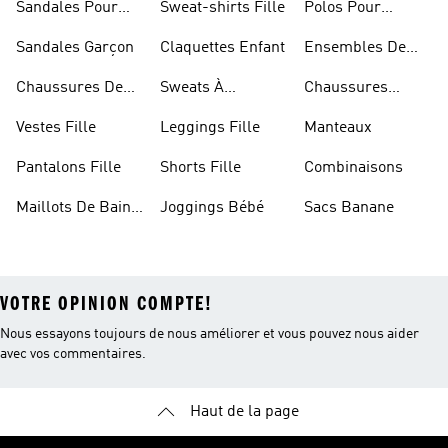
Sandales Pour
Sweat-shirts Fille
Polos Pour
Fille
Garçon
Sandales Garçon
Claquettes Enfant
Ensembles De
Foot Enfant
Chaussures De
Sweats À
Chaussures
Foot Enfant
Capuche Garçon
Blanches Fille
Vestes Fille
Leggings Fille
Manteaux
Pantalons Fille
Shorts Fille
Combinaisons
Maillots De Bain
Joggings Bébé
Sacs Banane
Enfant
VOTRE OPINION COMPTE!
Nous essayons toujours de nous améliorer et vous pouvez nous aider
avec vos commentaires.
Haut de la page