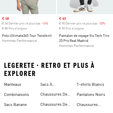
Prix soldé
€ 48
Prix soldé
€ 63
€ 56 Dernier prix le plus bas
-14%
Rabais
€ 90 Dernier prix le plus bas
-30%
Rabai
€ 80 Prix d'origine
€ 90 Prix d'origine
Polo Ultimate365 Tour Twistknit
Pantalon de voyage Vis Tech Tiro
Hommes Performance
25 Pro Real Madrid
Hommes Performance
LEGERETE • RETRO ET PLUS À
EXPLORER
Manteaux
Sacs À
T-shirts Blancs
Bandoulière
Chaussures De
Combinaisons
Pantalons Noirs
Rugby
Chaussures De
Sacs Banane
Chaussures
Skateur
Bleues