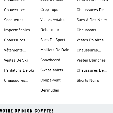
Chaussures
Vestes Hivernales
Bleues
Crop Tops
Chaussures
Chaussures De
Dorées
Marche
Vestes Aviateur
Socquettes
Sacs À Dos Noirs
Débardeurs
Imperméables
Chaussons
D'escalade
Sacs De Sport
Chaussures
Vestes Polaires
Blanches
Maillots De Bain
Vêtements
Chaussures
Sportifs
D'haltérophilie
Snowboard
Vestes De Ski
Vestes Blanches
Sweat-shirts
Pantalons De Ski
Chaussures De
Basketball
Coupe-vent
Chaussures
Shorts Noirs
Rouges
Bermudas
VOTRE OPINION COMPTE!