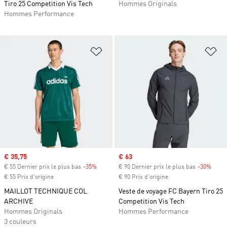
Tiro 25 Competition Vis Tech
Hommes Originals
Hommes Performance
Ajouter à la Liste de produits favor
Aj
Prix soldé
€ 35,75
Prix soldé
€ 63
€ 55 Dernier prix le plus bas
-35%
Rabais
€ 90 Dernier prix le plus bas
-30%
Rabai
€ 55 Prix d'origine
€ 90 Prix d'origine
MAILLOT TECHNIQUE COL
Veste de voyage FC Bayern Tiro 25
ARCHIVE
Competition Vis Tech
Hommes Originals
Hommes Performance
3 couleurs