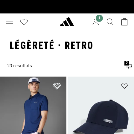
1
LÉGÈRETÉ · RETRO
2
23 résultats
Ajouter à la Liste de produits favor
Aj