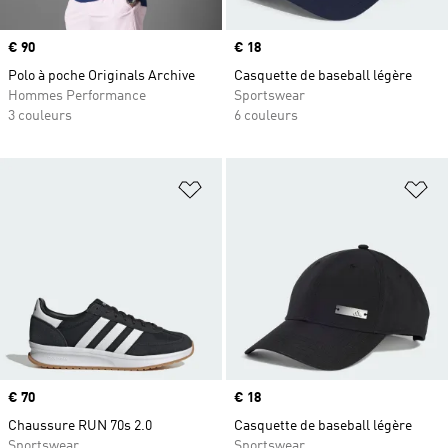
Prix
€ 90
Prix
€ 18
Polo à poche Originals Archive
Casquette de baseball légère
Hommes Performance
Sportswear
3 couleurs
6 couleurs
Ajouter à la Liste de produits favor
Aj
Prix
€ 70
Prix
€ 18
Chaussure RUN 70s 2.0
Casquette de baseball légère
Sportswear
Sportswear