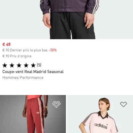
Prix soldé
€ 45
€ 90 Dernier prix le plus bas
-50%
Rabais
€ 90 Prix d'origine
(5)
Coupe-vent Real Madrid Seasonal
Hommes Performance
Ajouter à la Liste de produits favor
Aj