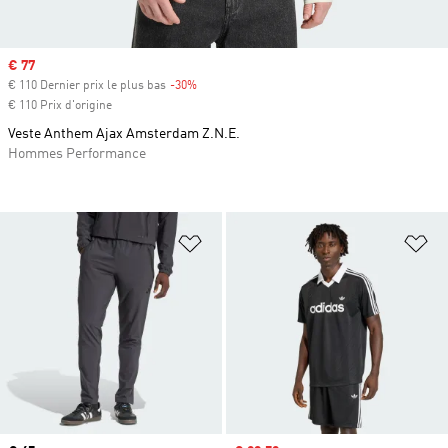
Prix soldé
€ 77
€ 110 Dernier prix le plus bas
-30%
Rabais
€ 110 Prix d'origine
Veste Anthem Ajax Amsterdam Z.N.E.
Hommes Performance
Ajouter à la Liste de produits favor
Aj