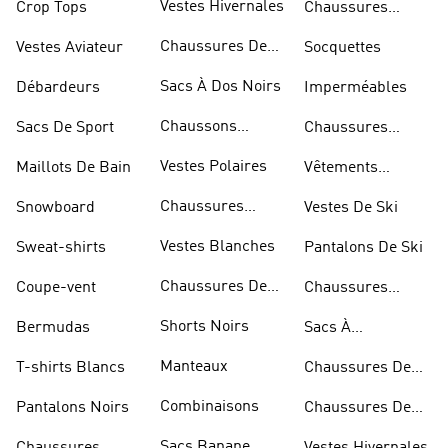
Vestes Hivernales
Crop Tops
Chaussures
Dorées
Chaussures De
Vestes Aviateur
Socquettes
Marche
Sacs À Dos Noirs
Débardeurs
Imperméables
Chaussons
Sacs De Sport
Chaussures
D'escalade
Blanches
Vestes Polaires
Maillots De Bain
Vêtements
Sportifs
Chaussures
Snowboard
Vestes De Ski
D'haltérophilie
Vestes Blanches
Sweat-shirts
Pantalons De Ski
Chaussures De
Coupe-vent
Chaussures
Basketball
Rouges
Shorts Noirs
Bermudas
Sacs À
Bandoulière
Manteaux
T-shirts Blancs
Chaussures De
Rugby
Combinaisons
Pantalons Noirs
Chaussures De
Skateur
Sacs Banane