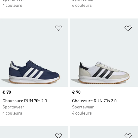
4 couleurs
6 couleurs
Ajouter à la Liste de produits favor
Aj
Prix
€ 70
Prix
€ 70
Chaussure RUN 70s 2.0
Chaussure RUN 70s 2.0
Sportswear
Sportswear
4 couleurs
4 couleurs
Ajouter à la Liste de produits favor
Aj