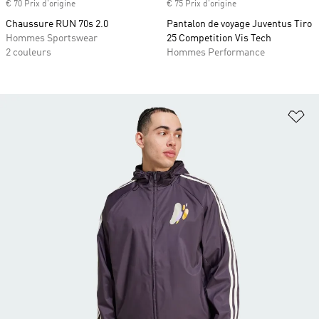
€ 70 Prix d'origine
€ 75 Prix d'origine
Chaussure RUN 70s 2.0
Pantalon de voyage Juventus Tiro
Hommes Sportswear
25 Competition Vis Tech
2 couleurs
Hommes Performance
Aj