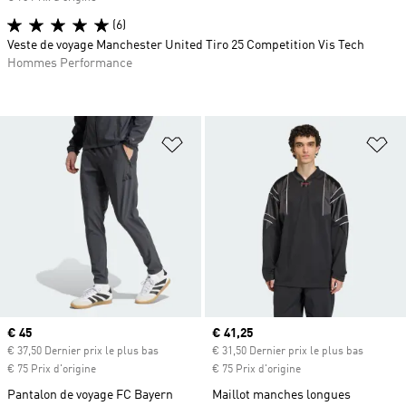
(6)
Veste de voyage Manchester United Tiro 25 Competition Vis Tech
Hommes Performance
Ajouter à la Liste de produits favor
Aj
Prix actuel
€ 45
Prix actuel
€ 41,25
€ 37,50 Dernier prix le plus bas
€ 31,50 Dernier prix le plus bas
€ 75 Prix d'origine
€ 75 Prix d'origine
Pantalon de voyage FC Bayern
Maillot manches longues