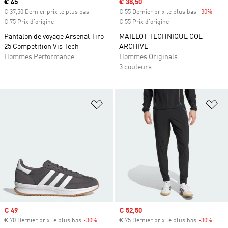
Prix actuel
€ 45
Prix soldé
€ 38,50
€ 37,50 Dernier prix le plus bas
€ 55 Dernier prix le plus bas
-30%
Rabai
€ 75 Prix d'origine
€ 55 Prix d'origine
Pantalon de voyage Arsenal Tiro
MAILLOT TECHNIQUE COL
25 Competition Vis Tech
ARCHIVE
Hommes Performance
Hommes Originals
3 couleurs
Ajouter à la Liste de produits favor
Aj
Prix soldé
€ 49
Prix soldé
€ 52,50
€ 70 Dernier prix le plus bas
-30%
Rabais
€ 75 Dernier prix le plus bas
-30%
Rabai