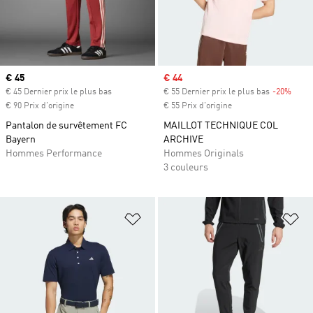
Prix actuel
€ 45
Prix soldé
€ 44
€ 45 Dernier prix le plus bas
€ 55 Dernier prix le plus bas
-20%
Rabai
€ 90 Prix d'origine
€ 55 Prix d'origine
Pantalon de survêtement FC
MAILLOT TECHNIQUE COL
Bayern
ARCHIVE
Hommes Performance
Hommes Originals
3 couleurs
Ajouter à la Liste de produits favor
Aj