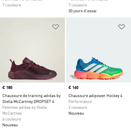
7 couleurs
7 couleurs
30 jours d'essai
Ajouter à la Liste de produits favor
Aj
Prix
€ 180
Prix
€ 160
Chaussure de training adidas by
Chaussure adipower Hockey 4
Stella McCartney DROPSET 4
Performance
Femmes adidas by Stella
2 couleurs
McCartney
Nouveau
6 couleurs
Nouveau