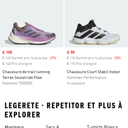
Prix soldé
€ 105
Prix soldé
€ 55
€ 140 Dernier prix le plus bas
-25%
Rabais
€ 110 Dernier prix le plus bas
-50%
Raba
€ 140 Prix d'origine
€ 110 Prix d'origine
Chaussure de trail running
Chaussure Court Stabil Indoor
Terrex Soulstride Flow
Hommes Performance
Femmes TERREX
4 couleurs
LEGERETE • REPETITOR ET PLUS À
EXPLORER
Manteaux
Sacs À
T-shirts Blancs