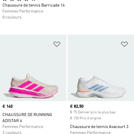
Chaussure de tennis Barricade 14
Femmes Performance
8 couleurs
Ajouter à la Liste de produits favor
Aj
Prix
€ 140
Prix actuel
€ 82,50
€ 75 Dernier prix le plus bas
CHAUSSURE DE RUNNING
€ 150 Prix d'origine
ADISTAR 4
Femmes Performance
Chaussure de tennis Avacourt 3
2 couleurs
Femmes Performance