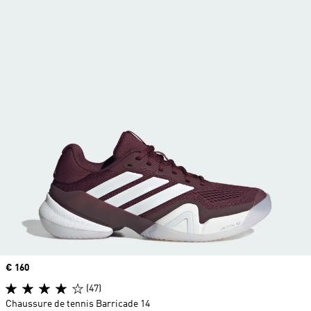
Prix
€ 160
(47)
Chaussure de tennis Barricade 14