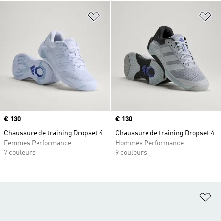
Ajouter à la Liste de produits favor
Aj
Prix
€ 130
Prix
€ 130
Chaussure de training Dropset 4
Chaussure de training Dropset 4
Femmes Performance
Hommes Performance
7 couleurs
9 couleurs
Aj