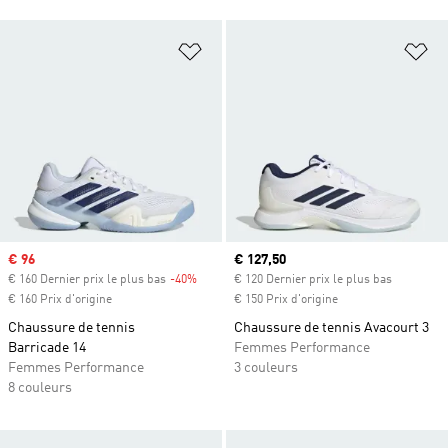
Ajouter à la Liste de produits favor
Aj
Prix soldé
€ 96
Prix actuel
€ 127,50
€ 160 Dernier prix le plus bas
-40%
Rabais
€ 120 Dernier prix le plus bas
€ 160 Prix d'origine
€ 150 Prix d'origine
Chaussure de tennis
Chaussure de tennis Avacourt 3
Barricade 14
Femmes Performance
Femmes Performance
3 couleurs
8 couleurs