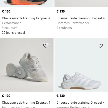
Prix
€ 130
Prix
€ 130
Chaussure de training Dropset 4
Chaussure de training Dropset 4
Performance
Hommes Performance
9 couleurs
9 couleurs
30 jours d'essai
Ajouter à la Liste de produits favor
Aj
Prix
€ 130
Prix
€ 130
Chaussure de training Dropset 4
Chaussure de training Dropset 4
Femmes Performance
Femmes Performance