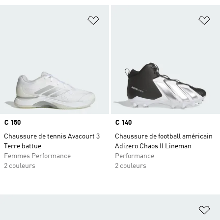
Ajouter à la Liste de produits favor
Aj
Prix
€ 150
Prix
€ 140
Chaussure de tennis Avacourt 3
Chaussure de football américain
Terre battue
Adizero Chaos II Lineman
Femmes Performance
Performance
2 couleurs
2 couleurs
Aj