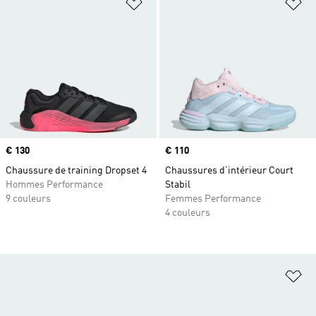
Ajouter à la Liste de produits favor
Aj
Prix
€ 130
Prix
€ 110
Chaussure de training Dropset 4
Chaussures d’intérieur Court
Hommes Performance
Stabil
9 couleurs
Femmes Performance
4 couleurs
Aj