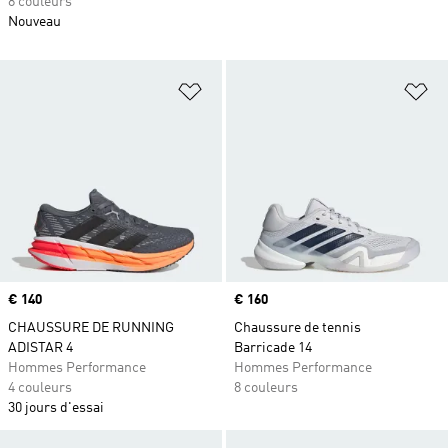
8 couleurs
Nouveau
Ajouter à la Liste de produits favor
Aj
Prix
€ 140
Prix
€ 160
CHAUSSURE DE RUNNING
Chaussure de tennis
ADISTAR 4
Barricade 14
Hommes Performance
Hommes Performance
4 couleurs
8 couleurs
30 jours d'essai