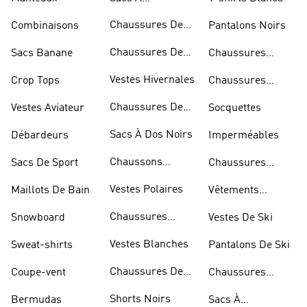
Bandoulière
Chaussures De
Combinaisons
Pantalons Noirs
Rugby
Chaussures De
Sacs Banane
Chaussures
Skateur
Bleues
Vestes Hivernales
Crop Tops
Chaussures
Dorées
Chaussures De
Vestes Aviateur
Socquettes
Marche
Sacs À Dos Noirs
Débardeurs
Imperméables
Chaussons
Sacs De Sport
Chaussures
D'escalade
Blanches
Vestes Polaires
Maillots De Bain
Vêtements
Sportifs
Chaussures
Snowboard
Vestes De Ski
D'haltérophilie
Vestes Blanches
Sweat-shirts
Pantalons De Ski
Chaussures De
Coupe-vent
Chaussures
Basketball
Rouges
Shorts Noirs
Bermudas
Sacs À