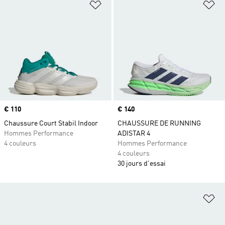
Ajouter à la Liste de produits favor
Aj
Prix
€ 110
Prix
€ 140
Chaussure Court Stabil Indoor
CHAUSSURE DE RUNNING
Hommes Performance
ADISTAR 4
4 couleurs
Hommes Performance
4 couleurs
30 jours d'essai
Aj