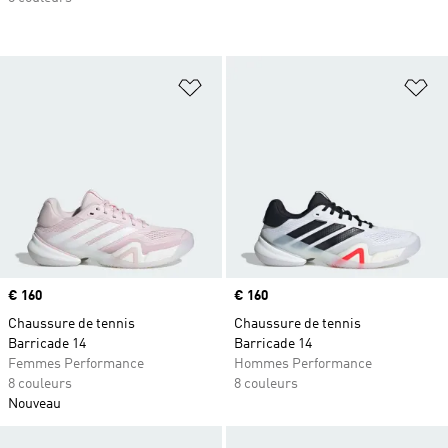
Ajouter à la Liste de produits favor
Aj
Prix
€ 160
Prix
€ 160
Chaussure de tennis
Chaussure de tennis
Barricade 14
Barricade 14
Femmes Performance
Hommes Performance
8 couleurs
8 couleurs
Nouveau