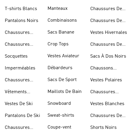
Bandoulière
Manteaux
T-shirts Blancs
Chaussures De
Rugby
Combinaisons
Pantalons Noirs
Chaussures De
Skateur
Sacs Banane
Chaussures
Vestes Hivernales
Bleues
Crop Tops
Chaussures
Chaussures De
Dorées
Marche
Vestes Aviateur
Socquettes
Sacs À Dos Noirs
Débardeurs
Imperméables
Chaussons
D'escalade
Sacs De Sport
Chaussures
Vestes Polaires
Blanches
Maillots De Bain
Vêtements
Chaussures
Sportifs
D'haltérophilie
Snowboard
Vestes De Ski
Vestes Blanches
Sweat-shirts
Pantalons De Ski
Chaussures De
Basketball
Coupe-vent
Chaussures
Shorts Noirs