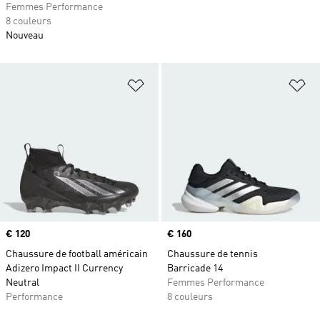
Femmes Performance
8 couleurs
Nouveau
Ajouter à la Liste de produits favor
Aj
Prix
€ 120
Prix
€ 160
Chaussure de football américain
Chaussure de tennis
Adizero Impact II Currency
Barricade 14
Neutral
Femmes Performance
Performance
8 couleurs