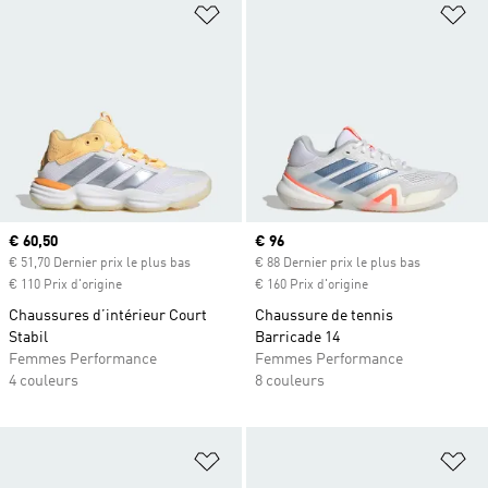
Ajouter à la Liste de produits favor
Aj
Prix actuel
€ 60,50
Prix actuel
€ 96
€ 51,70 Dernier prix le plus bas
€ 88 Dernier prix le plus bas
€ 110 Prix d'origine
€ 160 Prix d'origine
Chaussures d’intérieur Court
Chaussure de tennis
Stabil
Barricade 14
Femmes Performance
Femmes Performance
4 couleurs
8 couleurs
Ajouter à la Liste de produits favor
Aj