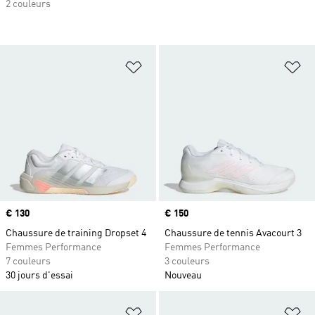
2 couleurs
Ajouter à la Liste de produits favor
Aj
Prix
€ 130
Prix
€ 150
Chaussure de training Dropset 4
Chaussure de tennis Avacourt 3
Femmes Performance
Femmes Performance
7 couleurs
3 couleurs
30 jours d'essai
Nouveau
Ajouter à la Liste de produits favor
Aj