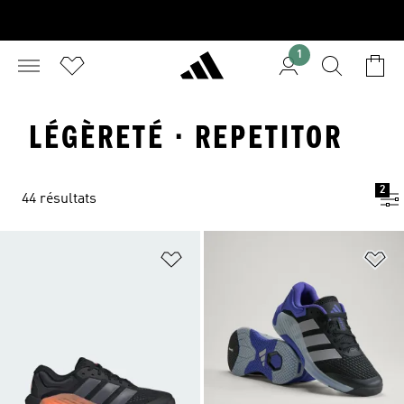
1
LÉGÈRETÉ · REPETITOR
2
44 résultats
Ajouter à la Liste de produits favor
Aj