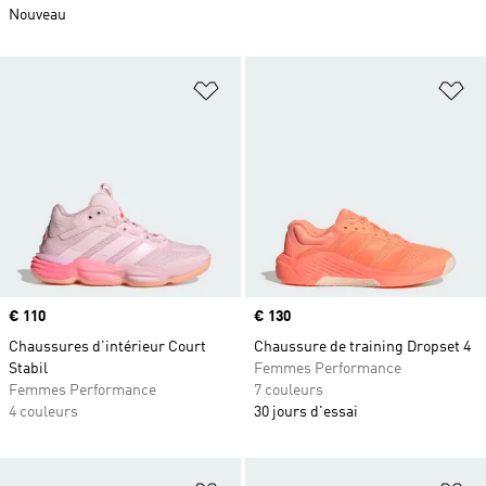
Nouveau
Ajouter à la Liste de produits favor
Aj
Prix
€ 110
Prix
€ 130
Chaussures d’intérieur Court
Chaussure de training Dropset 4
Stabil
Femmes Performance
Femmes Performance
7 couleurs
4 couleurs
30 jours d'essai