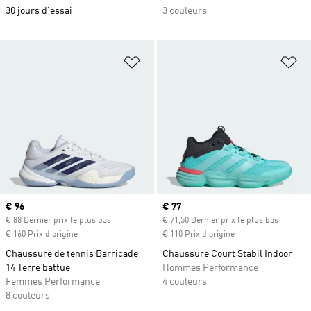
30 jours d'essai
3 couleurs
Ajouter à la Liste de produits favor
Aj
Prix actuel
€ 96
Prix actuel
€ 77
€ 88 Dernier prix le plus bas
€ 71,50 Dernier prix le plus bas
€ 160 Prix d'origine
€ 110 Prix d'origine
Chaussure de tennis Barricade
Chaussure Court Stabil Indoor
14 Terre battue
Hommes Performance
Femmes Performance
4 couleurs
8 couleurs