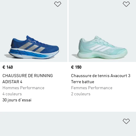
Ajouter à la Liste de produits favor
Aj
Prix
€ 140
Prix
€ 150
CHAUSSURE DE RUNNING
Chaussure de tennis Avacourt 3
ADISTAR 4
Terre battue
Hommes Performance
Femmes Performance
4 couleurs
2 couleurs
30 jours d'essai
Aj