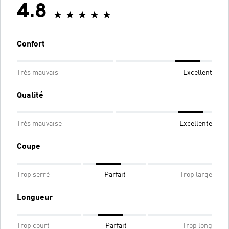
4.8
Confort
Très mauvais
Excellent
Qualité
Très mauvaise
Excellente
Coupe
Trop serré
Parfait
Trop large
Longueur
Trop court
Parfait
Trop long