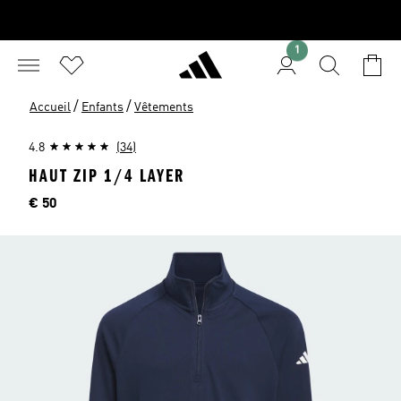
1
/
/
Accueil
Enfants
Vêtements
4.8
(34)
HAUT ZIP 1/4 LAYER
Price
€ 50