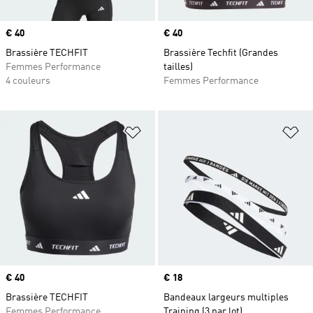
Prix
€ 40
Prix
€ 40
Brassière TECHFIT
Brassière Techfit (Grandes
Femmes Performance
tailles)
4 couleurs
Femmes Performance
Ajouter à la Liste de produits favor
Aj
Prix
€ 40
Prix
€ 18
Brassière TECHFIT
Bandeaux largeurs multiples
Femmes Performance
Training (3 par lot)