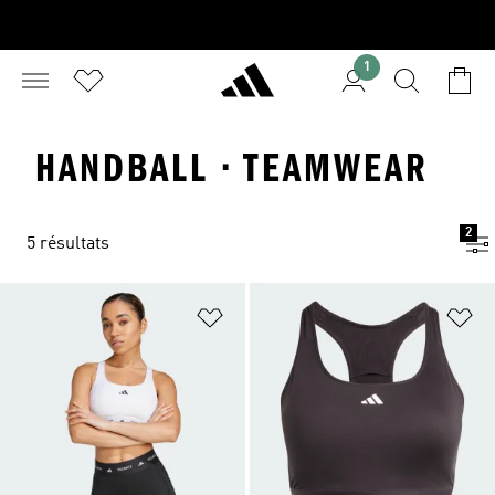
1
HANDBALL · TEAMWEAR
2
5 résultats
Ajouter à la Liste de produits favor
Aj