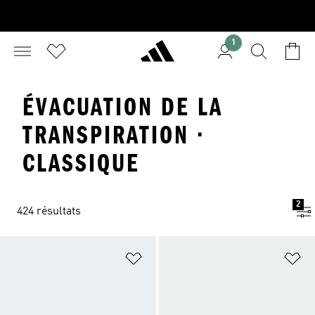
1
ÉVACUATION DE LA
TRANSPIRATION ·
CLASSIQUE
2
424 résultats
Ajouter à la Liste de produits favor
Aj