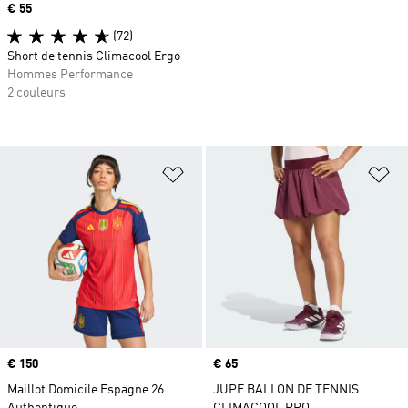
Prix
€ 55
(72)
Short de tennis Climacool Ergo
Hommes Performance
2 couleurs
Ajouter à la Liste de produits favor
Aj
Prix
€ 150
Prix
€ 65
Maillot Domicile Espagne 26
JUPE BALLON DE TENNIS