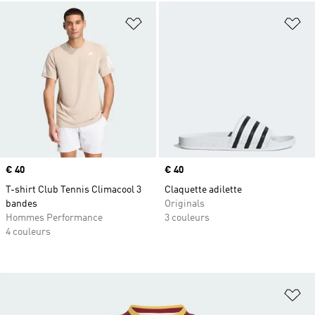
Ajouter à la Liste de produits favor
Aj
Prix
€ 40
Prix
€ 40
T-shirt Club Tennis Climacool 3
Claquette adilette
bandes
Originals
Hommes Performance
3 couleurs
4 couleurs
Aj