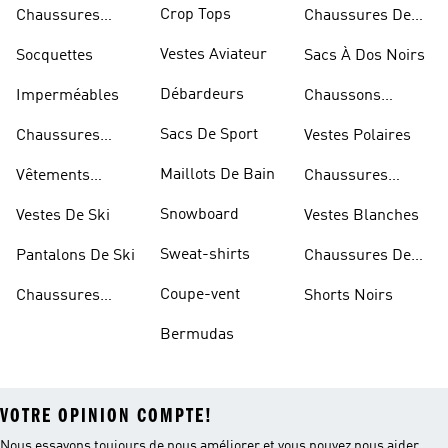
Bleues
Crop Tops
Chaussures
Chaussures De
Dorées
Marche
Vestes Aviateur
Socquettes
Sacs À Dos Noirs
Débardeurs
Imperméables
Chaussons
D'escalade
Sacs De Sport
Chaussures
Vestes Polaires
Blanches
Maillots De Bain
Vêtements
Chaussures
Sportifs
D'haltérophilie
Snowboard
Vestes De Ski
Vestes Blanches
Sweat-shirts
Pantalons De Ski
Chaussures De
Basketball
Coupe-vent
Chaussures
Shorts Noirs
Rouges
Bermudas
VOTRE OPINION COMPTE!
Nous essayons toujours de nous améliorer et vous pouvez nous aider