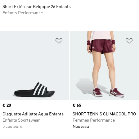
Short Extérieur Belgique 26 Enfants
Enfants Performance
Ajouter à la Liste de produits favor
Aj
Prix
€ 20
Prix
€ 65
Claquette Adilette Aqua Enfants
SHORT TENNIS CLIMACOOL PRO
Enfants Sportswear
Femmes Performance
5 couleurs
Nouveau