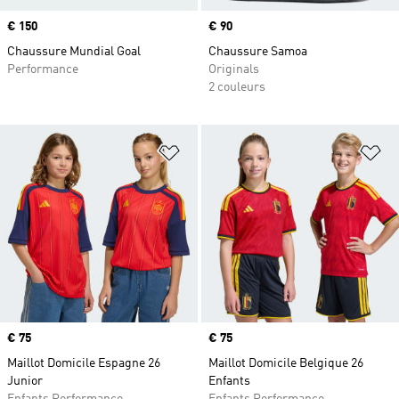
Prix
€ 150
Prix
€ 90
Chaussure Mundial Goal
Chaussure Samoa
Performance
Originals
2 couleurs
Ajouter à la Liste de produits favor
Aj
Prix
€ 75
Prix
€ 75
Maillot Domicile Espagne 26
Maillot Domicile Belgique 26
Junior
Enfants