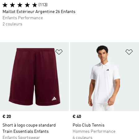
(113)
Maillot Extérieur Argentine 26 Enfants
Enfants Performance
2 couleurs
Ajouter à la Liste de produits favor
Aj
Prix
€ 20
Prix
€ 40
Short à logo coupe standard
Polo Club Tennis
Train Essentials Enfants
Hommes Performance
Enfants Sportswear
4 couleurs