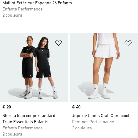
Maillot Extérieur Espagne 26 Enfants
Enfants Performance
2 couleurs
Ajouter à la Liste de produits favor
Aj
Prix
€ 20
Prix
€ 40
Short à logo coupe standard
Jupe de tennis Club Climacool
Train Essentials Enfants
Femmes Performance
Enfants Performance
2 couleurs
2 couleurs