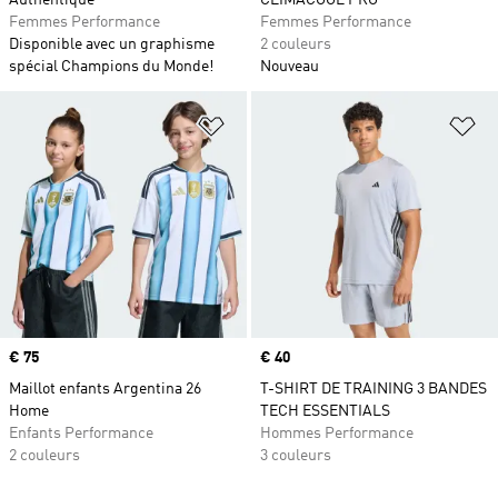
Authentique
CLIMACOOL PRO
Femmes Performance
Femmes Performance
Disponible avec un graphisme
2 couleurs
spécial Champions du Monde!
Nouveau
Ajouter à la Liste de produits favor
Aj
Prix
€ 75
Prix
€ 40
Maillot enfants Argentina 26
T-SHIRT DE TRAINING 3 BANDES
Home
TECH ESSENTIALS
Enfants Performance
Hommes Performance
2 couleurs
3 couleurs