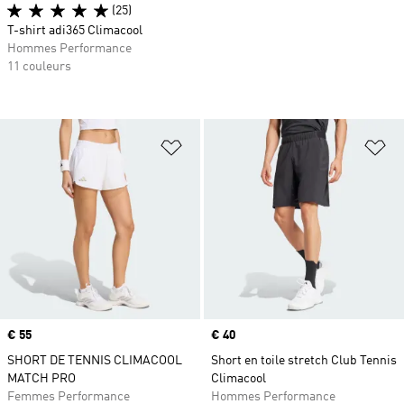
(25)
T-shirt adi365 Climacool
Hommes Performance
11 couleurs
Ajouter à la Liste de produits favor
Aj
Prix
€ 55
Prix
€ 40
SHORT DE TENNIS CLIMACOOL
Short en toile stretch Club Tennis
MATCH PRO
Climacool
Femmes Performance
Hommes Performance