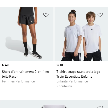
Ajouter à la Liste de produits favor
Aj
Prix
€ 40
Prix
€ 18
Short d’entraînement 2-en-1 en
T-shirt coupe standard à logo
toile Pacer
Train Essentials Enfants
Femmes Performance
Enfants Performance
2 couleurs
Aj