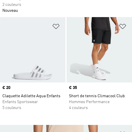
2 couleurs
Nouveau
Ajouter à la Liste de produits favor
Aj
Prix
€ 20
Prix
€ 35
Claquette Adilette Aqua Enfants
Short de tennis Climacool Club
Enfants Sportswear
Hommes Performance
5 couleurs
4 couleurs