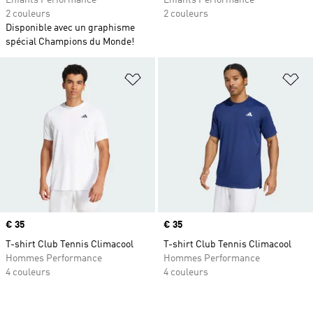
Enfants Performance
Enfants Performance
2 couleurs
2 couleurs
Disponible avec un graphisme
spécial Champions du Monde!
Ajouter à la Liste de produits favor
Aj
Prix
€ 35
Prix
€ 35
T-shirt Club Tennis Climacool
T-shirt Club Tennis Climacool
Hommes Performance
Hommes Performance
4 couleurs
4 couleurs