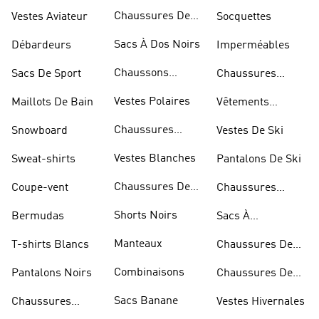
Dorées
Chaussures De
Vestes Aviateur
Socquettes
Marche
Sacs À Dos Noirs
Débardeurs
Imperméables
Chaussons
Sacs De Sport
Chaussures
D'escalade
Blanches
Vestes Polaires
Maillots De Bain
Vêtements
Sportifs
Chaussures
Snowboard
Vestes De Ski
D'haltérophilie
Vestes Blanches
Sweat-shirts
Pantalons De Ski
Chaussures De
Coupe-vent
Chaussures
Basketball
Rouges
Shorts Noirs
Bermudas
Sacs À
Bandoulière
Manteaux
T-shirts Blancs
Chaussures De
Rugby
Combinaisons
Pantalons Noirs
Chaussures De
Skateur
Sacs Banane
Chaussures
Vestes Hivernales