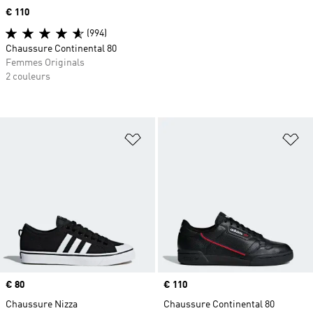
Prix
€ 110
(994)
Chaussure Continental 80
Femmes Originals
2 couleurs
Ajouter à la Liste de produits favor
Aj
Prix
€ 80
Prix
€ 110
Chaussure Nizza
Chaussure Continental 80