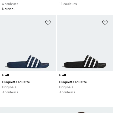
4 couleurs
11 couleurs
Nouveau
Ajouter à la Liste de produits favor
Aj
Prix
€ 40
Prix
€ 40
Claquette adilette
Claquette adilette
Originals
Originals
3 couleurs
3 couleurs