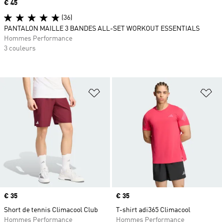
Prix
€ 45
(36)
PANTALON MAILLE 3 BANDES ALL-SET WORKOUT ESSENTIALS
Hommes Performance
3 couleurs
Ajouter à la Liste de produits favor
Aj
Prix
€ 35
Prix
€ 35
Short de tennis Climacool Club
T-shirt adi365 Climacool
Hommes Performance
Hommes Performance