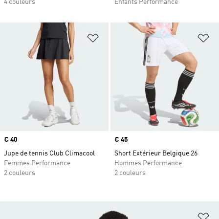
4 couleurs
Enfants Performance
Ajouter à la Liste de produits favor
Aj
Prix
€ 40
Prix
€ 45
Jupe de tennis Club Climacool
Short Extérieur Belgique 26
Femmes Performance
Hommes Performance
2 couleurs
2 couleurs
Aj