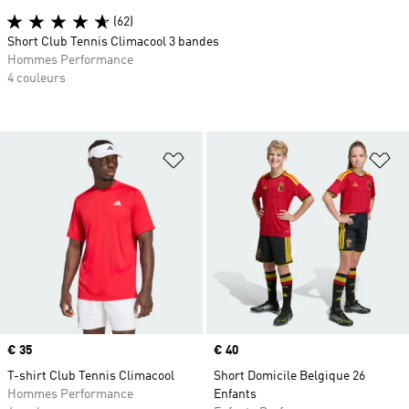
(62)
Short Club Tennis Climacool 3 bandes
Hommes Performance
4 couleurs
Ajouter à la Liste de produits favor
Aj
Prix
€ 35
Prix
€ 40
T-shirt Club Tennis Climacool
Short Domicile Belgique 26
Hommes Performance
Enfants