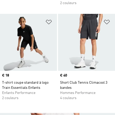
2 couleurs
Ajouter à la Liste de produits favor
Aj
Prix
€ 18
Prix
€ 40
T-shirt coupe standard à logo
Short Club Tennis Climacool 3
Train Essentials Enfants
bandes
Enfants Performance
Hommes Performance
2 couleurs
4 couleurs