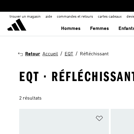
trouver un magasin
aide
commandes et retours
cartes cadeaux
dev
Hommes
Femmes
Enfant
Retour
Accueil
EQT
Réfléchissant
EQT · RÉFLÉCHISSAN
2 résultats
Ajouter à la Li