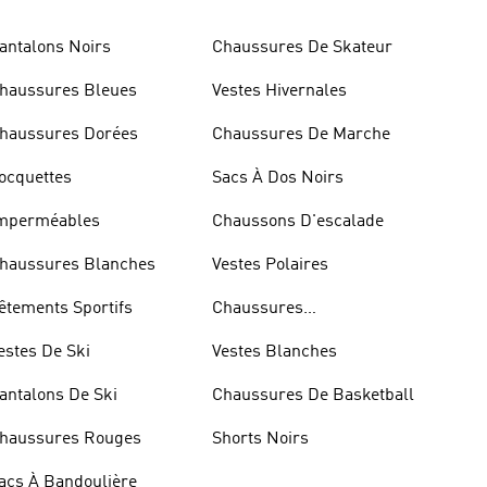
antalons Noirs
Chaussures De Skateur
haussures Bleues
Vestes Hivernales
haussures Dorées
Chaussures De Marche
ocquettes
Sacs À Dos Noirs
mperméables
Chaussons D'escalade
haussures Blanches
Vestes Polaires
êtements Sportifs
Chaussures
D'haltérophilie
estes De Ski
Vestes Blanches
antalons De Ski
Chaussures De Basketball
haussures Rouges
Shorts Noirs
acs À Bandoulière