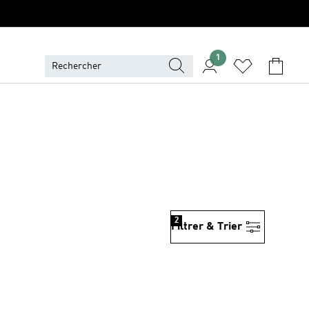
1
2
Filtrer & Trier
is