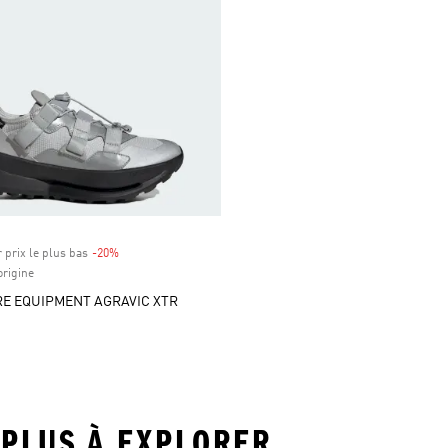
 prix le plus bas
-20%
Rabais
origine
E EQUIPMENT AGRAVIC XTR
 PLUS À EXPLORER