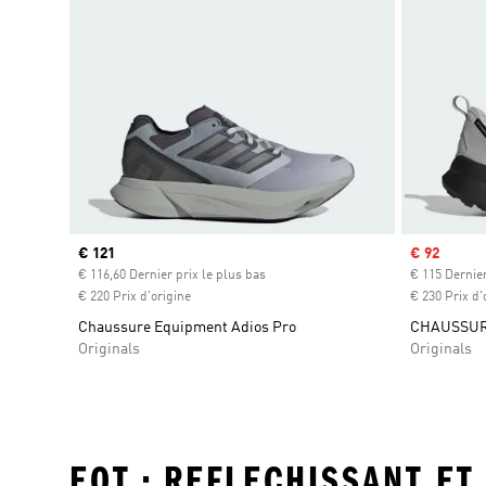
Prix actuel
€ 121
Prix soldé
€ 92
€ 116,60 Dernier prix le plus bas
€ 115 Dernier
€ 220 Prix d'origine
€ 230 Prix d'
Chaussure Equipment Adios Pro
CHAUSSUR
Originals
Originals
EQT • REFLECHISSANT ET