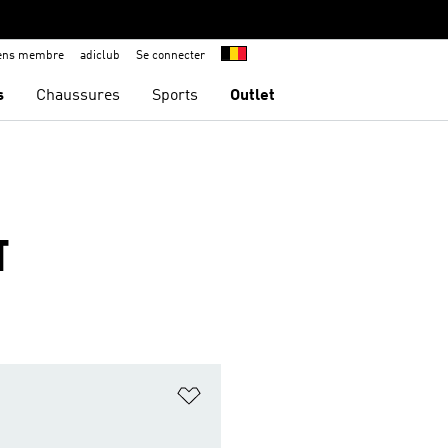
iens membre
adiclub
Se connecter
s
Chaussures
Sports
Outlet
T
ste de produits favoris
Ajouter à la Liste de produits favor