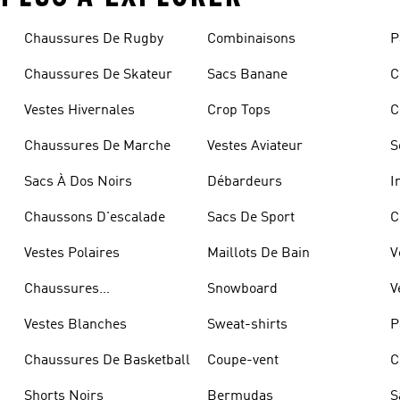
Chaussures De Rugby
Combinaisons
P
Chaussures De Skateur
Sacs Banane
C
Vestes Hivernales
Crop Tops
C
Chaussures De Marche
Vestes Aviateur
S
Sacs À Dos Noirs
Débardeurs
I
Chaussons D'escalade
Sacs De Sport
C
Vestes Polaires
Maillots De Bain
V
Chaussures
Snowboard
V
D'haltérophilie
Vestes Blanches
Sweat-shirts
P
Chaussures De Basketball
Coupe-vent
C
Shorts Noirs
Bermudas
S