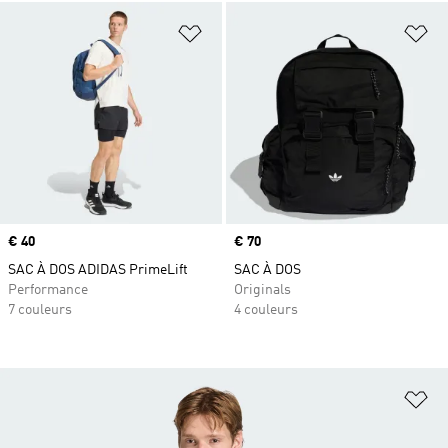
Ajouter à la Liste de produits favor
Aj
Prix
€ 40
Prix
€ 70
SAC À DOS ADIDAS PrimeLift
SAC À DOS
Performance
Originals
7 couleurs
4 couleurs
Aj