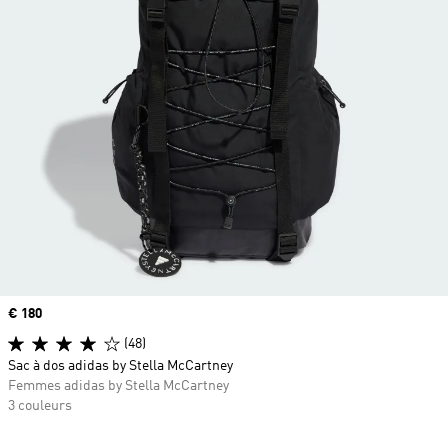
Prix
€ 180
(48)
Sac à dos adidas by Stella McCartney
Femmes adidas by Stella McCartney
3 couleurs