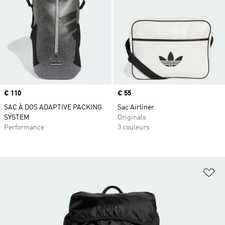
Prix
€ 110
Prix
€ 55
SAC À DOS ADAPTIVE PACKING
Sac Airliner
SYSTEM
Originals
Performance
3 couleurs
Aj