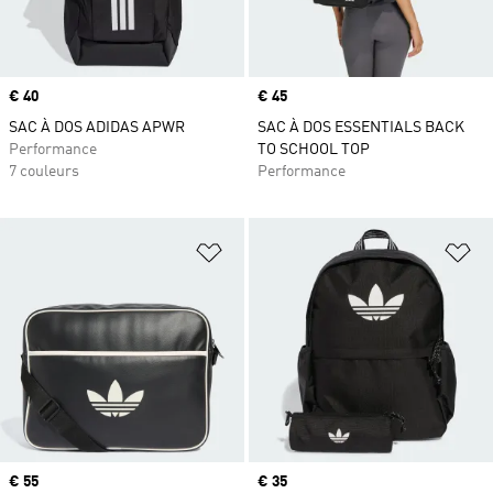
Prix
€ 40
Prix
€ 45
SAC À DOS ADIDAS APWR
SAC À DOS ESSENTIALS BACK
Performance
TO SCHOOL TOP
7 couleurs
Performance
Ajouter à la Liste de produits favor
Aj
Prix
€ 55
Prix
€ 35