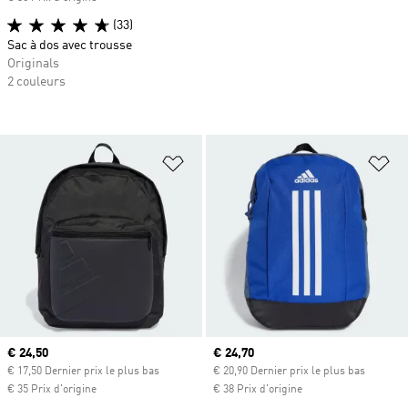
(33)
Sac à dos avec trousse
Originals
2 couleurs
Ajouter à la Liste de produits favor
Aj
Prix actuel
€ 24,50
Prix actuel
€ 24,70
€ 17,50 Dernier prix le plus bas
€ 20,90 Dernier prix le plus bas
€ 35 Prix d'origine
€ 38 Prix d'origine