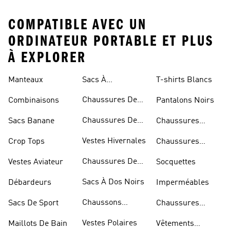
COMPATIBLE AVEC UN
ORDINATEUR PORTABLE ET PLUS
À EXPLORER
Manteaux
Sacs À
T-shirts Blancs
Bandoulière
Chaussures De
Combinaisons
Pantalons Noirs
Rugby
Chaussures De
Sacs Banane
Chaussures
Skateur
Bleues
Vestes Hivernales
Crop Tops
Chaussures
Dorées
Chaussures De
Vestes Aviateur
Socquettes
Marche
Sacs À Dos Noirs
Débardeurs
Imperméables
Chaussons
Sacs De Sport
Chaussures
D'escalade
Blanches
Vestes Polaires
Maillots De Bain
Vêtements