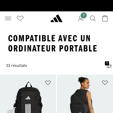
1
COMPATIBLE AVEC UN
ORDINATEUR PORTABLE
1
33 résultats
Ajouter à la Liste de produits favor
Aj