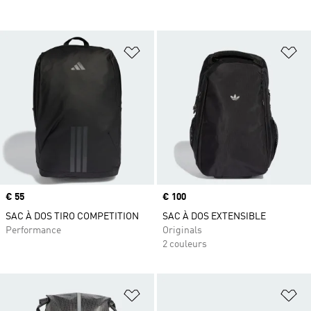
Ajouter à la Liste de produits favor
Aj
Prix
€ 55
Prix
€ 100
SAC À DOS TIRO COMPETITION
SAC À DOS EXTENSIBLE
Performance
Originals
2 couleurs
Ajouter à la Liste de produits favor
Aj