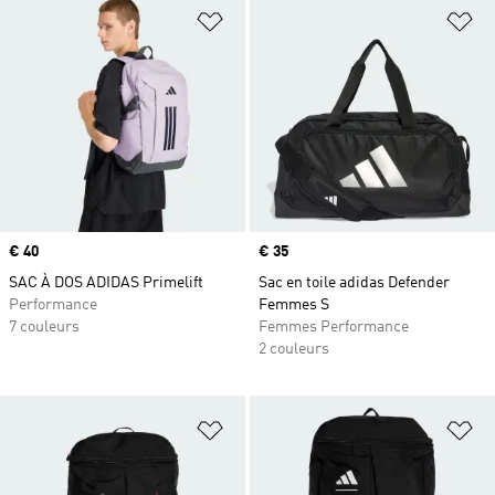
Ajouter à la Liste de produits favor
Aj
Prix
€ 40
Prix
€ 35
SAC À DOS ADIDAS Primelift
Sac en toile adidas Defender
Performance
Femmes S
7 couleurs
Femmes Performance
2 couleurs
Ajouter à la Liste de produits favor
Aj