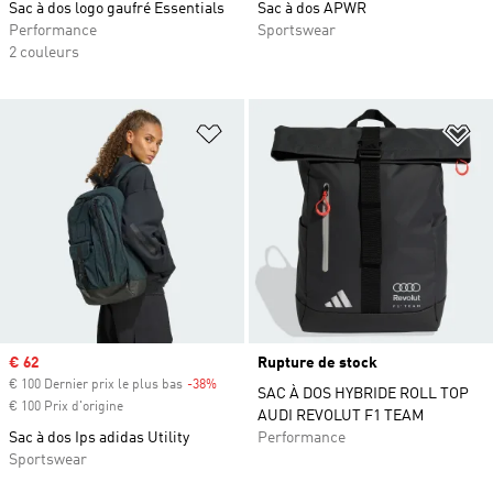
Sac à dos logo gaufré Essentials
Sac à dos APWR
Performance
Sportswear
2 couleurs
Ajouter à la Liste de produits favor
Aj
Prix soldé
€ 62
Rupture de stock
€ 100 Dernier prix le plus bas
-38%
Rabais
SAC À DOS HYBRIDE ROLL TOP
€ 100 Prix d'origine
AUDI REVOLUT F1 TEAM
Sac à dos Ips adidas Utility
Performance
Sportswear