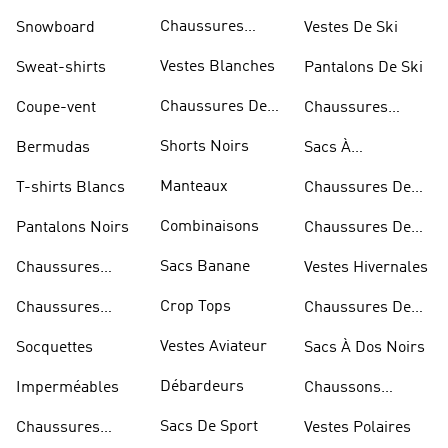
Sportifs
Chaussures
Snowboard
Vestes De Ski
D'haltérophilie
Vestes Blanches
Sweat-shirts
Pantalons De Ski
Chaussures De
Coupe-vent
Chaussures
Basketball
Rouges
Shorts Noirs
Bermudas
Sacs À
Bandoulière
Manteaux
T-shirts Blancs
Chaussures De
Rugby
Combinaisons
Pantalons Noirs
Chaussures De
Skateur
Sacs Banane
Chaussures
Vestes Hivernales
Bleues
Crop Tops
Chaussures
Chaussures De
Dorées
Marche
Vestes Aviateur
Socquettes
Sacs À Dos Noirs
Débardeurs
Imperméables
Chaussons
D'escalade
Sacs De Sport
Chaussures
Vestes Polaires