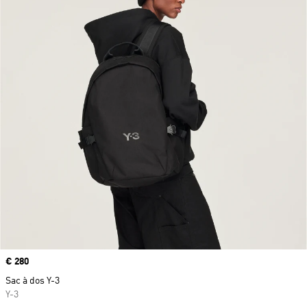
Prix
€ 280
Sac à dos Y-3
Y-3