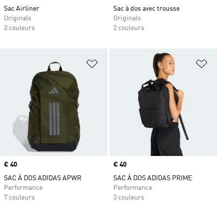
Sac Airliner
Sac à dos avec trousse
Originals
Originals
3 couleurs
2 couleurs
Ajouter à la Liste de produits favor
Aj
Prix
€ 40
Prix
€ 40
SAC À DOS ADIDAS APWR
SAC À DOS ADIDAS PRIME
Performance
Performance
7 couleurs
3 couleurs