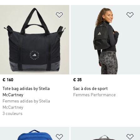
Ajouter à la Liste de produits favor
Aj
Prix
€ 160
Prix
€ 35
Tote bag adidas by Stella
Sac à dos de sport
McCartney
Femmes Performance
Femmes adidas by Stella
McCartney
3 couleurs
Ajouter à la Liste de produits favor
Aj