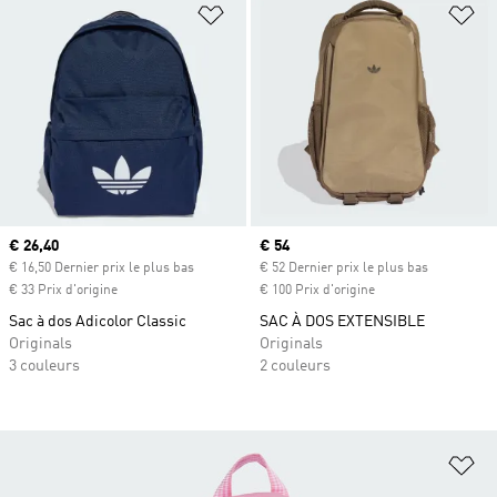
Ajouter à la Liste de produits favor
Aj
Prix actuel
€ 26,40
Prix actuel
€ 54
€ 16,50 Dernier prix le plus bas
€ 52 Dernier prix le plus bas
€ 33 Prix d'origine
€ 100 Prix d'origine
Sac à dos Adicolor Classic
SAC À DOS EXTENSIBLE
Originals
Originals
3 couleurs
2 couleurs
Aj