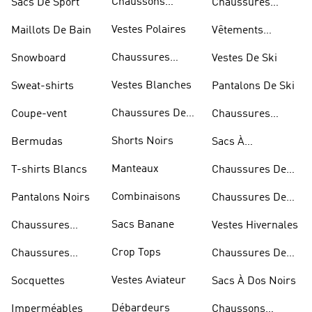
Chaussons
Sacs De Sport
Chaussures
D'escalade
Blanches
Vestes Polaires
Maillots De Bain
Vêtements
Sportifs
Chaussures
Snowboard
Vestes De Ski
D'haltérophilie
Vestes Blanches
Sweat-shirts
Pantalons De Ski
Chaussures De
Coupe-vent
Chaussures
Basketball
Rouges
Shorts Noirs
Bermudas
Sacs À
Bandoulière
Manteaux
T-shirts Blancs
Chaussures De
Rugby
Combinaisons
Pantalons Noirs
Chaussures De
Skateur
Sacs Banane
Chaussures
Vestes Hivernales
Bleues
Crop Tops
Chaussures
Chaussures De
Dorées
Marche
Vestes Aviateur
Socquettes
Sacs À Dos Noirs
Débardeurs
Imperméables
Chaussons