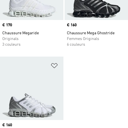
Prix
€ 170
Prix
€ 160
Chaussure Megaride
Chaussure Mega Ghostride
Originals
Femmes Originals
3 couleurs
6 couleurs
Ajouter à la Liste de produits favor
Prix
€ 160