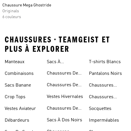
Chaussure Mega Ghostride
Originals
6 couleurs
CHAUSSURES • TEAMGEIST ET
PLUS À EXPLORER
Manteaux
Sacs À
T-shirts Blancs
Bandoulière
Chaussures De
Combinaisons
Pantalons Noirs
Rugby
Chaussures De
Sacs Banane
Chaussures
Skateur
Bleues
Vestes Hivernales
Crop Tops
Chaussures
Dorées
Chaussures De
Vestes Aviateur
Socquettes
Marche
Sacs À Dos Noirs
Débardeurs
Imperméables