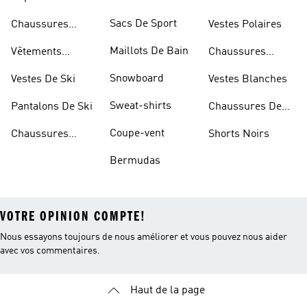
D'escalade
Sacs De Sport
Chaussures
Vestes Polaires
Blanches
Maillots De Bain
Vêtements
Chaussures
Sportifs
D'haltérophilie
Snowboard
Vestes De Ski
Vestes Blanches
Sweat-shirts
Pantalons De Ski
Chaussures De
Basketball
Coupe-vent
Chaussures
Shorts Noirs
Rouges
Bermudas
VOTRE OPINION COMPTE!
Nous essayons toujours de nous améliorer et vous pouvez nous aider
avec vos commentaires.
Haut de la page