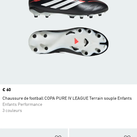
Prix
€ 60
Chaussure de football COPA PURE IV LEAGUE Terrain souple Enfants
Enfants Performance
3 couleurs
Ajouter à la Liste de produits favor
Aj