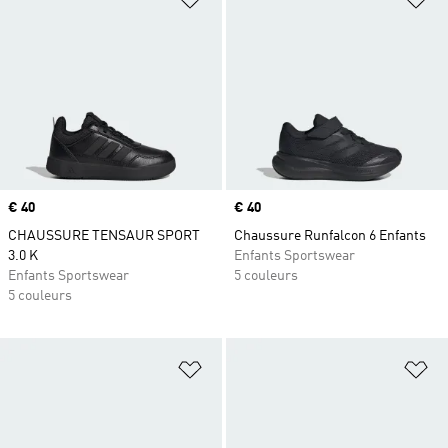
Prix
€ 40
Prix
€ 40
CHAUSSURE TENSAUR SPORT
Chaussure Runfalcon 6 Enfants
3.0 K
Enfants Sportswear
Enfants Sportswear
5 couleurs
5 couleurs
Ajouter à la Liste de produits favor
Aj