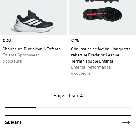
Prix
€ 40
Prix
€ 75
Chaussure Runfalcon 6 Enfants
Chaussure de football languette
Enfants Sportswear
rabattue Predator League
5 couleurs
Terrain souple Enfants
Enfants Performance
4 couleurs
Page : 1 sur 4
Suivant