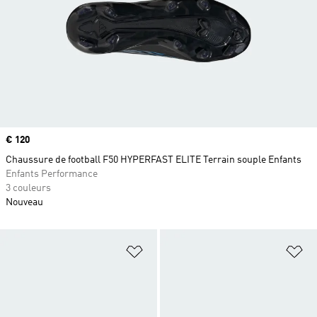
Prix
€ 120
Chaussure de football F50 HYPERFAST ELITE Terrain souple Enfants
Enfants Performance
3 couleurs
Nouveau
Ajouter à la Liste de produits favor
Aj