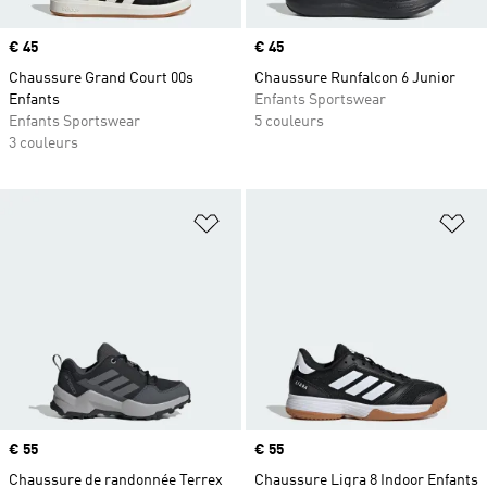
Prix
€ 45
Prix
€ 45
Chaussure Grand Court 00s
Chaussure Runfalcon 6 Junior
Enfants
Enfants Sportswear
Enfants Sportswear
5 couleurs
3 couleurs
Ajouter à la Liste de produits favor
Aj
Prix
€ 55
Prix
€ 55
Chaussure de randonnée Terrex
Chaussure Ligra 8 Indoor Enfants