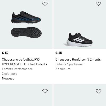
Ajouter à la Liste de produits favor
Aj
Prix
€ 50
Prix
€ 35
Chaussure de football F50
Chaussure Runfalcon 5 Enfants
HYPERFAST CLUB Turf Enfants
Enfants Sportswear
Enfants Performance
7 couleurs
2 couleurs
Nouveau
Ajouter à la Liste de produits favor
Aj