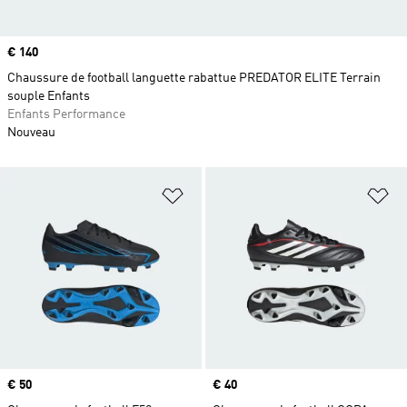
Prix
€ 140
Chaussure de football languette rabattue PREDATOR ELITE Terrain
souple Enfants
Enfants Performance
Nouveau
Ajouter à la Liste de produits favor
Aj
Prix
€ 50
Prix
€ 40