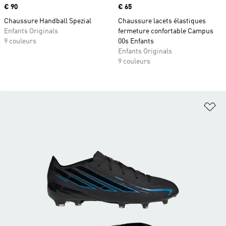
Prix
€ 90
Prix
€ 65
Chaussure Handball Spezial
Chaussure lacets élastiques
Enfants Originals
fermeture confortable Campus
9 couleurs
00s Enfants
Enfants Originals
9 couleurs
Aj