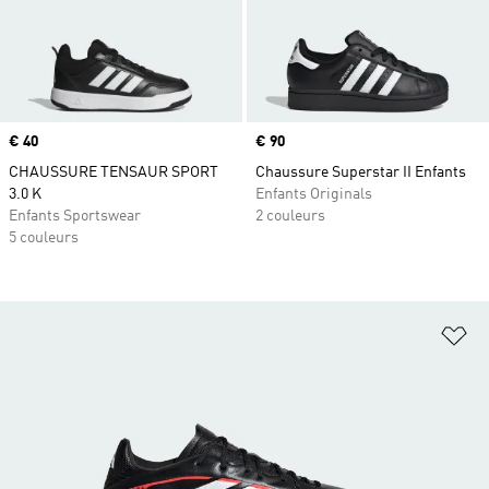
Prix
€ 40
Prix
€ 90
CHAUSSURE TENSAUR SPORT
Chaussure Superstar II Enfants
3.0 K
Enfants Originals
Enfants Sportswear
2 couleurs
5 couleurs
Aj