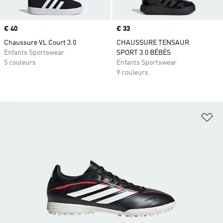
Prix
€ 40
Prix
€ 33
Chaussure VL Court 3.0
CHAUSSURE TENSAUR
Enfants Sportswear
SPORT 3.0 BÉBÉS
5 couleurs
Enfants Sportswear
9 couleurs
Aj