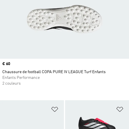
Prix
€ 60
Chaussure de football COPA PURE IV LEAGUE Turf Enfants
Enfants Performance
2 couleurs
Ajouter à la Liste de produits favor
Aj