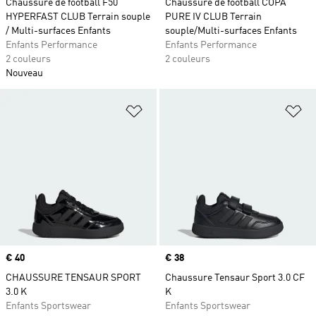
Chaussure de football F50
Chaussure de football COPA
HYPERFAST CLUB Terrain souple
PURE IV CLUB Terrain
/ Multi-surfaces Enfants
souple/Multi-surfaces Enfants
Enfants Performance
Enfants Performance
2 couleurs
2 couleurs
Nouveau
Ajouter à la Liste de produits favor
Aj
Prix
€ 40
Prix
€ 38
CHAUSSURE TENSAUR SPORT
Chaussure Tensaur Sport 3.0 CF
3.0 K
K
Enfants Sportswear
Enfants Sportswear