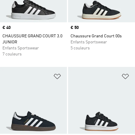
Prix
€ 40
Prix
€ 50
CHAUSSURE GRAND COURT 3.0
Chaussure Grand Court 00s
JUNIOR
Enfants Sportswear
Enfants Sportswear
5 couleurs
7 couleurs
Ajouter à la Liste de produits favor
Aj