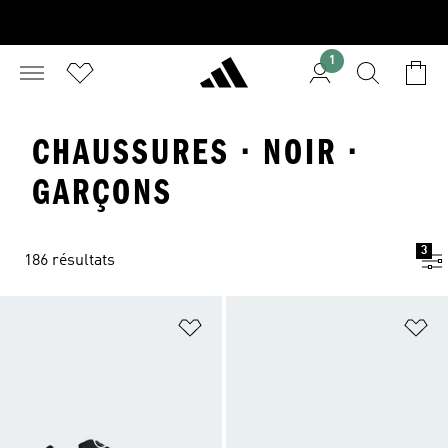
1
CHAUSSURES · NOIR ·
GARÇONS
3
186 résultats
Ajouter à la Liste de produits favor
Aj