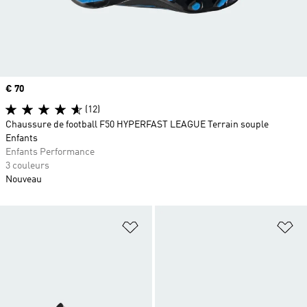
Prix
€ 70
(12)
Chaussure de football F50 HYPERFAST LEAGUE Terrain souple
Enfants
Enfants Performance
3 couleurs
Nouveau
Ajouter à la Liste de produits favor
Aj