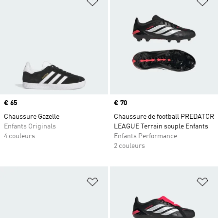
Prix
€ 65
Prix
€ 70
Chaussure Gazelle
Chaussure de football PREDATOR
Enfants Originals
LEAGUE Terrain souple Enfants
4 couleurs
Enfants Performance
2 couleurs
Ajouter à la Liste de produits favor
Aj