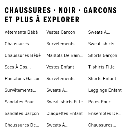
CHAUSSURES • NOIR • GARCONS
ET PLUS À EXPLORER
Vêtements Bébé
Vestes Garçon
Sweats À
Capuche Enfant
Chaussures
Survêtements
Sweat-shirts
Enfant
Garçon
Enfant
Chaussures Bébé
Maillots De Bain
Shorts Garçon
Fille
Sacs À Dos
Vestes Enfant
T-shirts Fille
Modèle Enfant
Pantalons Garçon
Survêtements
Shorts Enfant
Fille
Survêtements
Sweats À
Leggings Enfant
Enfant
Capuche Fille
Sandales Pour
Sweat-shirts Fille
Polos Pour
Fille
Garçon
Sandales Garçon
Claquettes Enfant
Ensembles De
Foot Enfant
Chaussures De
Sweats À
Chaussures