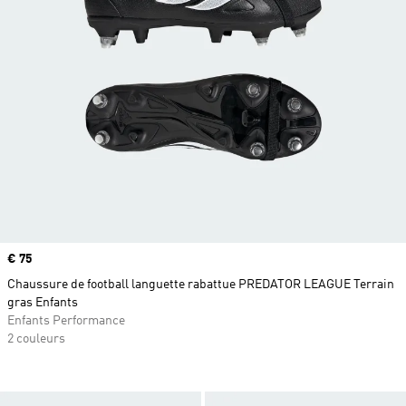
Prix
€ 75
Chaussure de football languette rabattue PREDATOR LEAGUE Terrain
gras Enfants
Enfants Performance
2 couleurs