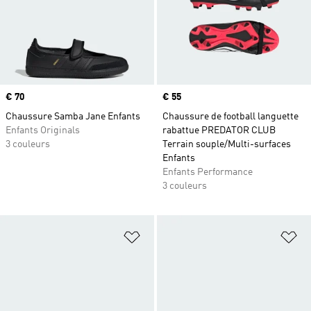
Prix
€ 70
Prix
€ 55
Chaussure Samba Jane Enfants
Chaussure de football languette
Enfants Originals
rabattue PREDATOR CLUB
3 couleurs
Terrain souple/Multi-surfaces
Enfants
Enfants Performance
3 couleurs
Ajouter à la Liste de produits favor
Aj