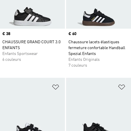
Prix
€ 38
Prix
€ 60
CHAUSSURE GRAND COURT 3.0
Chaussure lacets élastiques
ENFANTS
fermeture confortable Handball
Enfants Sportswear
Spezial Enfants
6 couleurs
Enfants Originals
7 couleurs
Ajouter à la Liste de produits favor
Aj