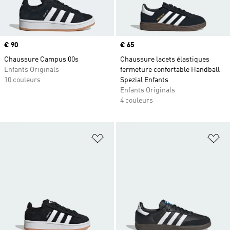
Prix
€ 90
Prix
€ 65
Chaussure Campus 00s
Chaussure lacets élastiques
Enfants Originals
fermeture confortable Handball
10 couleurs
Spezial Enfants
Enfants Originals
4 couleurs
Ajouter à la Liste de produits favor
Aj