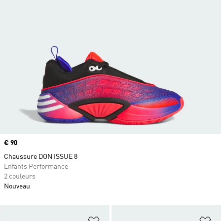
Prix
€ 90
Chaussure DON ISSUE 8
Enfants Performance
2 couleurs
Nouveau
Ajouter à la Liste de produits favor
Aj