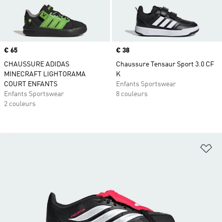
Prix
€ 65
Prix
€ 38
CHAUSSURE ADIDAS
Chaussure Tensaur Sport 3.0 CF
MINECRAFT LIGHTORAMA
K
COURT ENFANTS
Enfants Sportswear
Enfants Sportswear
8 couleurs
2 couleurs
Aj