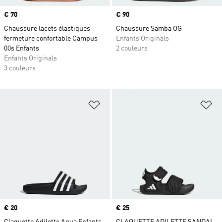
Prix
€ 70
Prix
€ 90
Chaussure lacets élastiques
Chaussure Samba OG
fermeture confortable Campus
Enfants Originals
00s Enfants
2 couleurs
Enfants Originals
3 couleurs
Ajouter à la Liste de produits favor
Aj
Prix
€ 20
Prix
€ 25