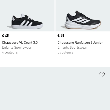
Prix
€ 45
Prix
€ 45
Chaussure VL Court 3.0
Chaussure Runfalcon 6 Junior
Enfants Sportswear
Enfants Sportswear
4 couleurs
5 couleurs
Aj