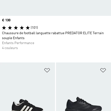
Prix
€ 130
(101)
Chaussure de football languette rabattue PREDATOR ELITE Terrain
souple Enfants
Enfants Performance
4 couleurs
Ajouter à la Liste de produits favor
Aj