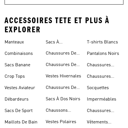
ACCESSOIRES TETE ET PLUS À
EXPLORER
Manteaux
Sacs À
T-shirts Blancs
Bandoulière
Chaussures De
Combinaisons
Pantalons Noirs
Rugby
Chaussures De
Sacs Banane
Chaussures
Skateur
Bleues
Vestes Hivernales
Crop Tops
Chaussures
Dorées
Chaussures De
Vestes Aviateur
Socquettes
Marche
Sacs À Dos Noirs
Débardeurs
Imperméables
Chaussons
Sacs De Sport
Chaussures
D'escalade
Blanches
Vestes Polaires
Maillots De Bain
Vêtements