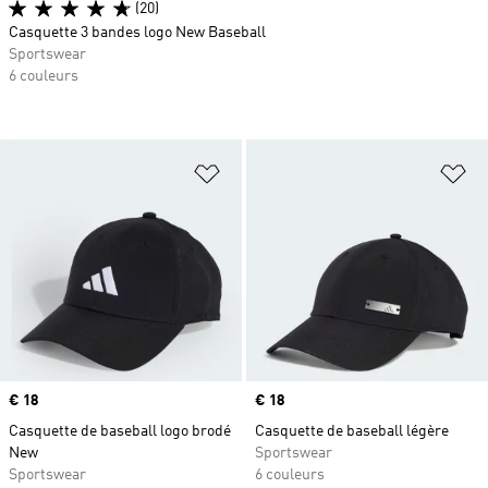
(20)
Casquette 3 bandes logo New Baseball
Sportswear
6 couleurs
Ajouter à la Liste de produits favor
Aj
Prix
€ 18
Prix
€ 18
Casquette de baseball logo brodé
Casquette de baseball légère
New
Sportswear
Sportswear
6 couleurs