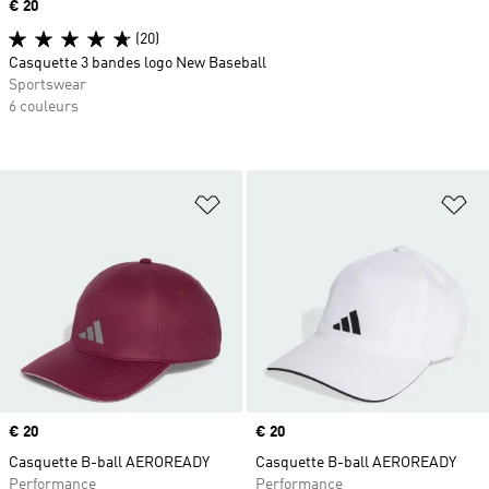
Prix
€ 20
(20)
Casquette 3 bandes logo New Baseball
Sportswear
6 couleurs
Ajouter à la Liste de produits favor
Aj
Prix
€ 20
Prix
€ 20
Casquette B-ball AEROREADY
Casquette B-ball AEROREADY
Performance
Performance