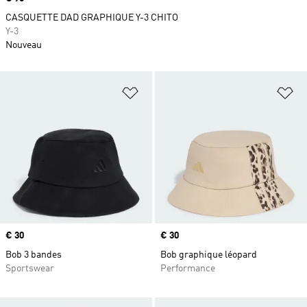
CASQUETTE DAD GRAPHIQUE Y-3 CHITO
Y-3
Nouveau
Ajouter à la Liste de produits favor
Aj
Prix
€ 30
Prix
€ 30
Bob 3 bandes
Bob graphique léopard
Sportswear
Performance