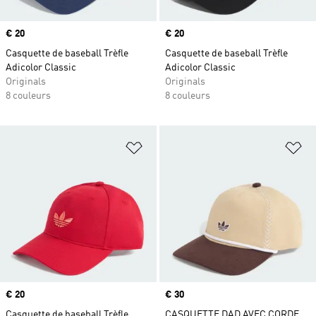
Prix
€ 20
Prix
€ 20
Casquette de baseball Trèfle
Casquette de baseball Trèfle
Adicolor Classic
Adicolor Classic
Originals
Originals
8 couleurs
8 couleurs
Ajouter à la Liste de produits favor
Aj
Prix
€ 20
Prix
€ 30
Casquette de baseball Trèfle
CASQUETTE DAD AVEC CORDE