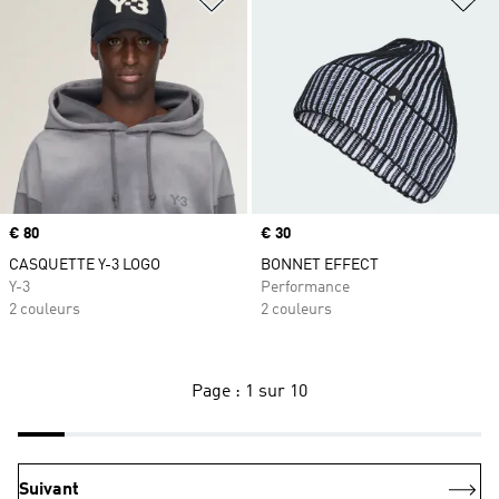
Prix
€ 80
Prix
€ 30
CASQUETTE Y-3 LOGO
BONNET EFFECT
Y-3
Performance
2 couleurs
2 couleurs
Page : 1 sur 10
Suivant