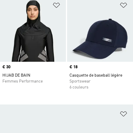
Ajouter à la Liste de produits favor
Aj
Prix
€ 30
Prix
€ 18
HIJAB DE BAIN
Casquette de baseball légère
Femmes Performance
Sportswear
6 couleurs
Aj