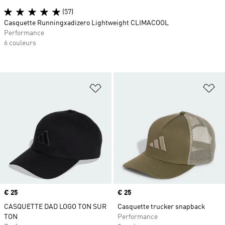
(57)
Casquette Runningxadizero Lightweight CLIMACOOL
Performance
6 couleurs
Ajouter à la Liste de produits favor
Aj
Prix
€ 25
Prix
€ 25
CASQUETTE DAD LOGO TON SUR
Casquette trucker snapback
TON
Performance