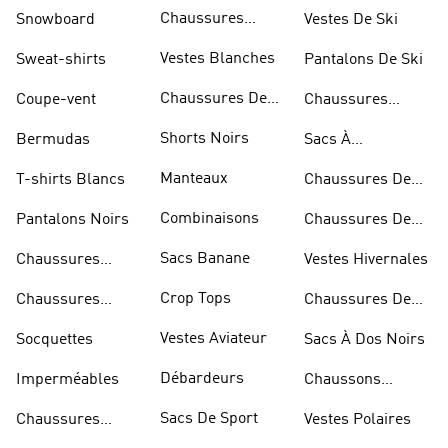
Sportifs
Chaussures
Snowboard
Vestes De Ski
D'haltérophilie
Vestes Blanches
Sweat-shirts
Pantalons De Ski
Chaussures De
Coupe-vent
Chaussures
Basketball
Rouges
Shorts Noirs
Bermudas
Sacs À
Bandoulière
Manteaux
T-shirts Blancs
Chaussures De
Rugby
Combinaisons
Pantalons Noirs
Chaussures De
Skateur
Sacs Banane
Chaussures
Vestes Hivernales
Bleues
Crop Tops
Chaussures
Chaussures De
Dorées
Marche
Vestes Aviateur
Socquettes
Sacs À Dos Noirs
Débardeurs
Imperméables
Chaussons
D'escalade
Sacs De Sport
Chaussures
Vestes Polaires
Blanches