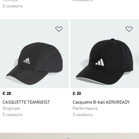
TERREX
4 couleurs
2 couleurs
Ajouter à la Liste de produits favor
Aj
Prix
€ 28
Prix
€ 20
CASQUETTE TEAMGEIST
Casquette B-ball AEROREADY
Originals
Performance
5 couleurs
5 couleurs