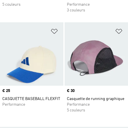
5 couleurs
Performance
3 couleurs
Ajouter à la Liste de produits favor
Aj
Prix
€ 25
Prix
€ 30
CASQUETTE BASEBALL FLEXFIT
Casquette de running graphique
Performance
Performance
5 couleurs