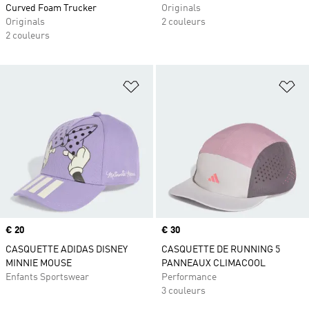
Curved Foam Trucker
Originals
Originals
2 couleurs
2 couleurs
Ajouter à la Liste de produits favor
Aj
Prix
€ 20
Prix
€ 30
CASQUETTE ADIDAS DISNEY
CASQUETTE DE RUNNING 5
MINNIE MOUSE
PANNEAUX CLIMACOOL
Enfants Sportswear
Performance
3 couleurs