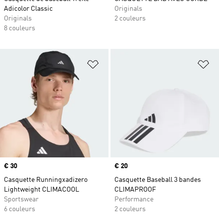
Adicolor Classic
Originals
Originals
2 couleurs
8 couleurs
Ajouter à la Liste de produits favor
Aj
Prix
€ 30
Prix
€ 20
Casquette Runningxadizero
Casquette Baseball 3 bandes
Lightweight CLIMACOOL
CLIMAPROOF
Sportswear
Performance
6 couleurs
2 couleurs