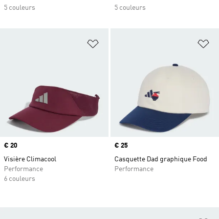
5 couleurs
5 couleurs
Ajouter à la Liste de produits favor
Aj
Prix
€ 20
Prix
€ 25
Visière Climacool
Casquette Dad graphique Food
Performance
Performance
6 couleurs