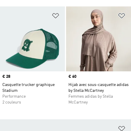
Ajouter à la Liste de produits favor
Aj
Prix
€ 28
Prix
€ 60
Casquette trucker graphique
Hijab avec sous-casquette adidas
Stadium
by Stella McCartney
Performance
Femmes adidas by Stella
2 couleurs
McCartney
Aj