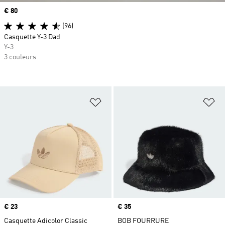
Prix
€ 80
(96)
Casquette Y-3 Dad
Y-3
3 couleurs
Ajouter à la Liste de produits favor
Aj
Prix
€ 23
Prix
€ 35
Casquette Adicolor Classic
BOB FOURRURE