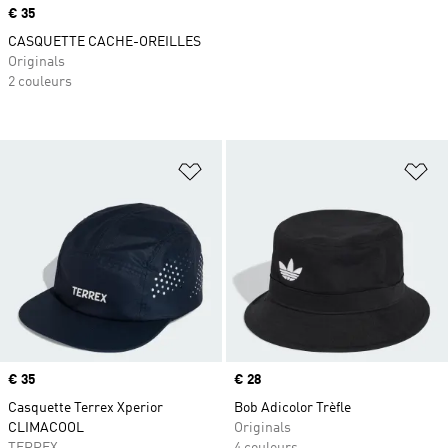
Prix
€ 35
CASQUETTE CACHE-OREILLES
Originals
2 couleurs
Ajouter à la Liste de produits favor
Aj
Prix
€ 35
Prix
€ 28
Casquette Terrex Xperior
Bob Adicolor Trèfle
CLIMACOOL
Originals