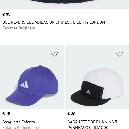
Prix
€ 35
BOB RÉVERSIBLE ADIDAS ORIGINALS x LIBERTY LONDON
Femmes Originals
Ajouter à la Liste de produits favor
Aj
Prix
€ 15
Prix
€ 30
Casquette Enfants
CASQUETTE DE RUNNING 5
Enfants Performance
PANNEAUX CLIMACOOL