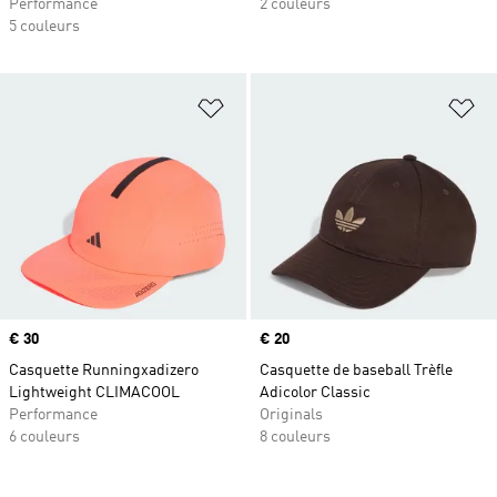
Performance
2 couleurs
5 couleurs
Ajouter à la Liste de produits favor
Aj
Prix
€ 30
Prix
€ 20
Casquette Runningxadizero
Casquette de baseball Trèfle
Lightweight CLIMACOOL
Adicolor Classic
Performance
Originals
6 couleurs
8 couleurs