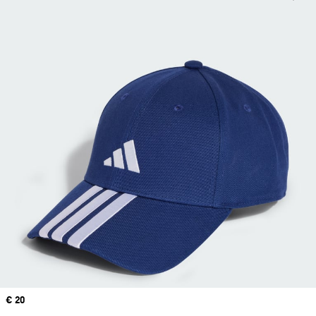
Prix
€ 20