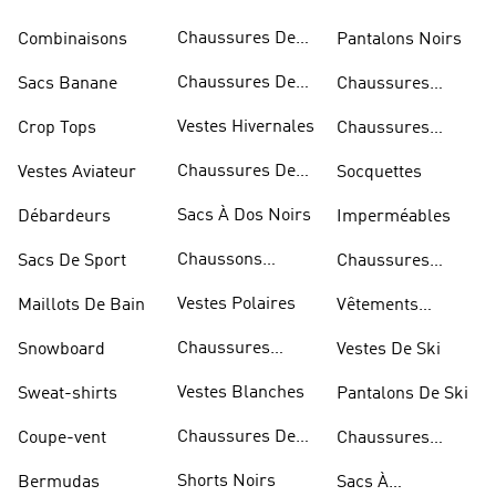
Bandoulière
Chaussures De
Combinaisons
Pantalons Noirs
Rugby
Chaussures De
Sacs Banane
Chaussures
Skateur
Bleues
Vestes Hivernales
Crop Tops
Chaussures
Dorées
Chaussures De
Vestes Aviateur
Socquettes
Marche
Sacs À Dos Noirs
Débardeurs
Imperméables
Chaussons
Sacs De Sport
Chaussures
D'escalade
Blanches
Vestes Polaires
Maillots De Bain
Vêtements
Sportifs
Chaussures
Snowboard
Vestes De Ski
D'haltérophilie
Vestes Blanches
Sweat-shirts
Pantalons De Ski
Chaussures De
Coupe-vent
Chaussures
Basketball
Rouges
Shorts Noirs
Bermudas
Sacs À