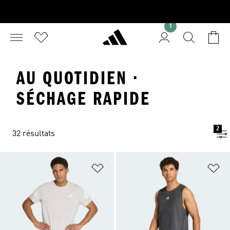
1
AU QUOTIDIEN ·
SÉCHAGE RAPIDE
2
32 résultats
Ajouter à la Liste de produits favor
Aj