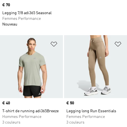
Prix
€ 70
Legging 7/8 adi365 Seasonal
Femmes Performance
Nouveau
Ajouter à la Liste de produits favor
Aj
Prix
€ 40
Prix
€ 50
T-shirt de running adi365Breeze
Legging long Run Essentials
Hommes Performance
Femmes Performance
3 couleurs
3 couleurs