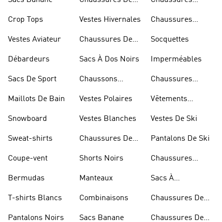
Sacs Banane
Chaussures De
Chaussures
Skateur
Bleues
Crop Tops
Vestes Hivernales
Chaussures
Dorées
Vestes Aviateur
Chaussures De
Socquettes
Marche
Débardeurs
Sacs À Dos Noirs
Imperméables
Sacs De Sport
Chaussons
Chaussures
D'escalade
Blanches
Maillots De Bain
Vestes Polaires
Vêtements
Sportifs
Snowboard
Vestes Blanches
Vestes De Ski
Sweat-shirts
Chaussures De
Pantalons De Ski
Basketball
Coupe-vent
Shorts Noirs
Chaussures
Rouges
Bermudas
Manteaux
Sacs À
Bandoulière
T-shirts Blancs
Combinaisons
Chaussures De
Rugby
Pantalons Noirs
Sacs Banane
Chaussures De