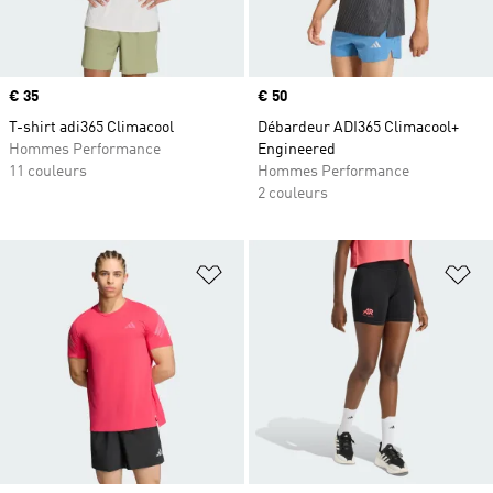
Prix
€ 35
Prix
€ 50
T-shirt adi365 Climacool
Débardeur ADI365 Climacool+
Hommes Performance
Engineered
11 couleurs
Hommes Performance
2 couleurs
Ajouter à la Liste de produits favor
Aj