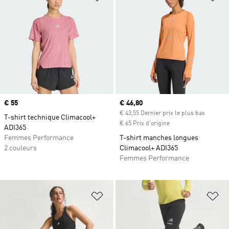
Prix
€ 55
Prix actuel
€ 46,80
€ 43,55 Dernier prix le plus bas
T-shirt technique Climacool+
€ 65 Prix d'origine
ADI365
Femmes Performance
T-shirt manches longues
2 couleurs
Climacool+ ADI365
Femmes Performance
Ajouter à la Liste de produits favor
Aj