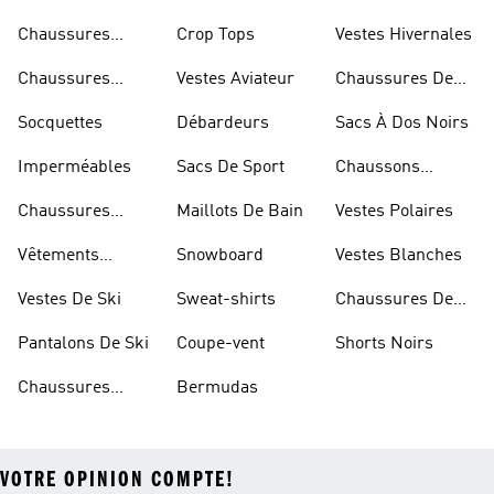
Skateur
Chaussures
Crop Tops
Vestes Hivernales
Bleues
Chaussures
Vestes Aviateur
Chaussures De
Dorées
Marche
Socquettes
Débardeurs
Sacs À Dos Noirs
Imperméables
Sacs De Sport
Chaussons
D'escalade
Chaussures
Maillots De Bain
Vestes Polaires
Blanches
Vêtements
Snowboard
Vestes Blanches
Sportifs
Vestes De Ski
Sweat-shirts
Chaussures De
Basketball
Pantalons De Ski
Coupe-vent
Shorts Noirs
Chaussures
Bermudas
VOTRE OPINION COMPTE!