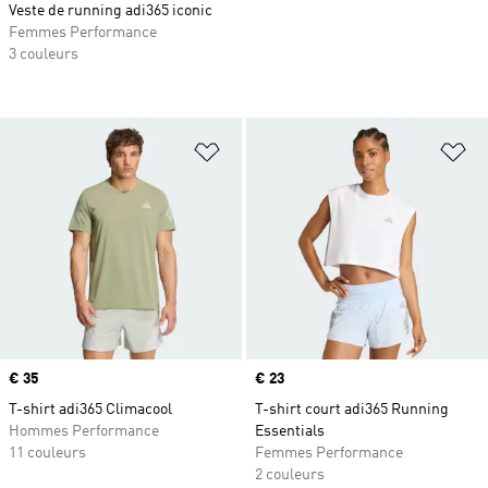
Veste de running adi365 iconic
Femmes Performance
3 couleurs
Ajouter à la Liste de produits favor
Aj
Prix
€ 35
Prix
€ 23
T-shirt adi365 Climacool
T-shirt court adi365 Running
Hommes Performance
Essentials
11 couleurs
Femmes Performance
2 couleurs