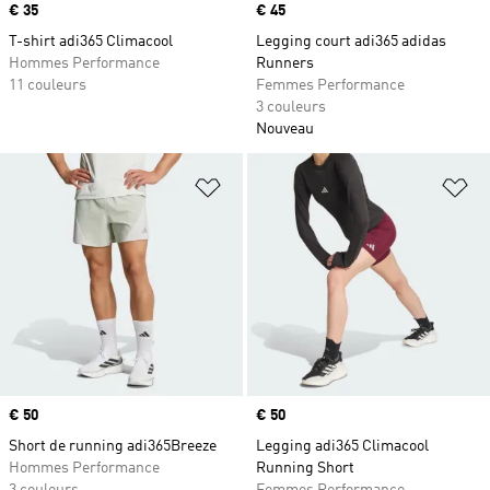
Prix
€ 35
Prix
€ 45
T-shirt adi365 Climacool
Legging court adi365 adidas
Hommes Performance
Runners
11 couleurs
Femmes Performance
3 couleurs
Nouveau
Ajouter à la Liste de produits favor
Aj
Prix
€ 50
Prix
€ 50
Short de running adi365Breeze
Legging adi365 Climacool
Hommes Performance
Running Short