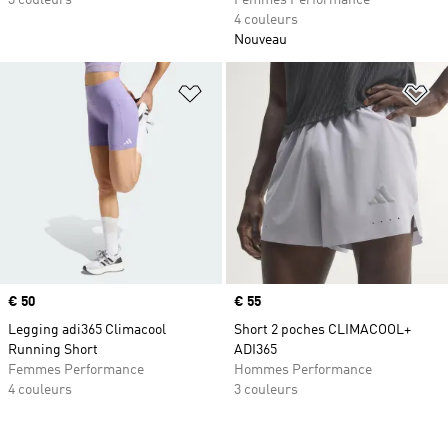
3 couleurs
Femmes Performance
4 couleurs
Nouveau
Ajouter à la Liste de produits favor
Aj
Prix
€ 50
Prix
€ 55
Legging adi365 Climacool
Short 2 poches CLIMACOOL+
Running Short
ADI365
Femmes Performance
Hommes Performance
4 couleurs
3 couleurs