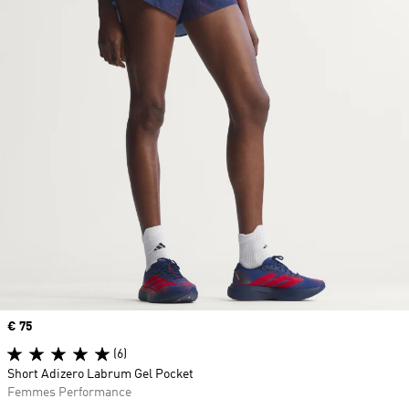
Prix
€ 75
(6)
Short Adizero Labrum Gel Pocket
Femmes Performance