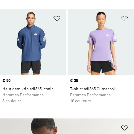
Ajouter à la Liste de produits favor
Aj
Prix
€ 50
Prix
€ 35
Haut demi-zip adi365 Iconic
T-shirt adi365 Climacool
Hommes Performance
Femmes Performance
3 couleurs
10 couleurs
Aj