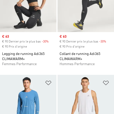
Prix soldé
€ 63
Prix soldé
€ 63
€ 90 Dernier prix le plus bas
-30%
Rabais
€ 90 Dernier prix le plus bas
-30%
Rabai
€ 90 Prix d'origine
€ 90 Prix d'origine
Legging de running Adi365
Collant de running Adi365
CLIMAWARM+
CLIMAWARM+
Femmes Performance
Hommes Performance
Ajouter à la Liste de produits favor
Aj