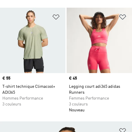
Ajouter à la Liste de produits favor
Aj
Prix
€ 55
Prix
€ 45
T-shirt technique Climacool+
Legging court adi365 adidas
ADI365
Runners
Hommes Performance
Femmes Performance
3 couleurs
3 couleurs
Nouveau
Aj