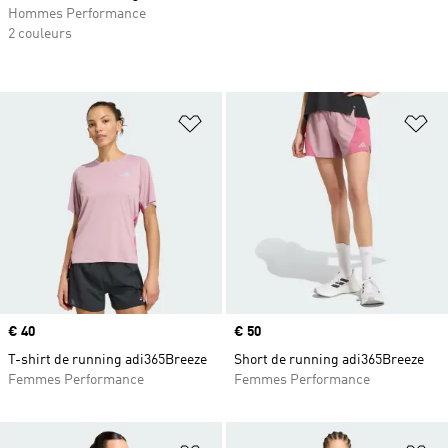
Hommes Performance
2 couleurs
Ajouter à la Liste de produits favor
Aj
Prix
€ 40
Prix
€ 50
T-shirt de running adi365Breeze
Short de running adi365Breeze
Femmes Performance
Femmes Performance