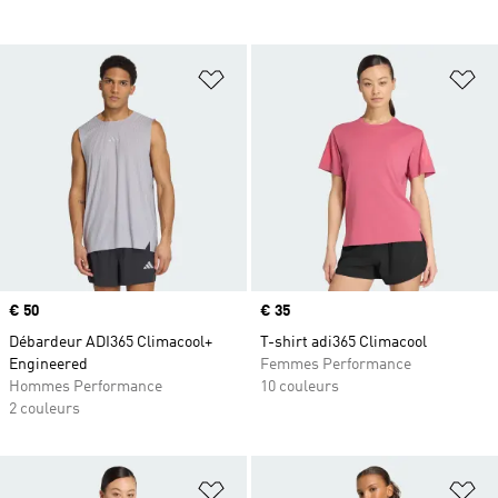
Ajouter à la Liste de produits favor
Aj
Prix
€ 50
Prix
€ 35
Débardeur ADI365 Climacool+
T-shirt adi365 Climacool
Engineered
Femmes Performance
Hommes Performance
10 couleurs
2 couleurs
Ajouter à la Liste de produits favor
Aj