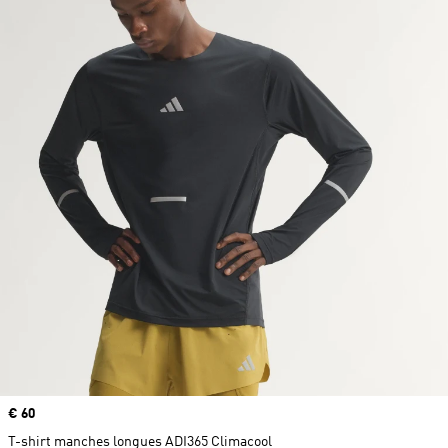
Prix
€ 60
T-shirt manches longues ADI365 Climacool