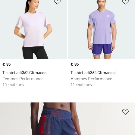
Ajouter à la Liste de produits favor
Aj
Prix
€ 35
Prix
€ 35
T-shirt adi365 Climacool
T-shirt adi365 Climacool
Femmes Performance
Hommes Performance
10 couleurs
11 couleurs
Aj