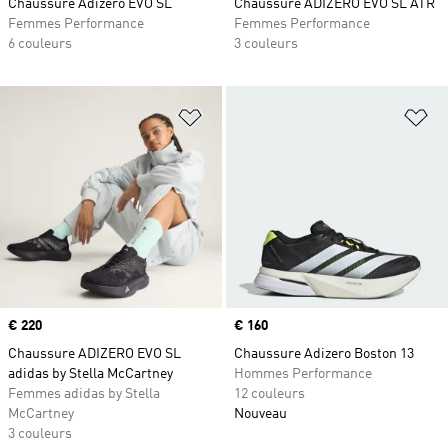
Chaussure Adizero EVO SL
Chaussure ADIZERO EVO SL ATR
Femmes Performance
Femmes Performance
6 couleurs
3 couleurs
Ajouter à la Liste de produits favor
Aj
Prix
€ 220
Prix
€ 160
Chaussure ADIZERO EVO SL
Chaussure Adizero Boston 13
adidas by Stella McCartney
Hommes Performance
Femmes adidas by Stella
12 couleurs
McCartney
Nouveau
3 couleurs