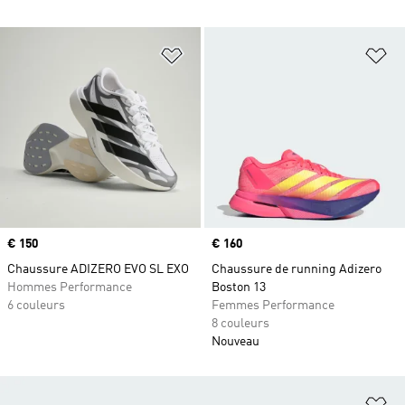
Ajouter à la Liste de produits favor
Aj
Prix
€ 150
Prix
€ 160
Chaussure ADIZERO EVO SL EXO
Chaussure de running Adizero
Hommes Performance
Boston 13
6 couleurs
Femmes Performance
8 couleurs
Nouveau
Aj