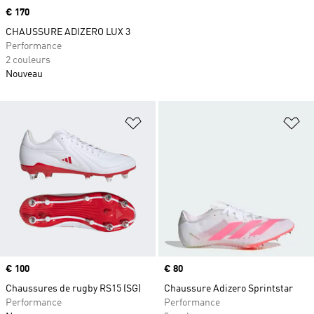
Prix
€ 170
CHAUSSURE ADIZERO LUX 3
Performance
2 couleurs
Nouveau
Ajouter à la Liste de produits favor
Aj
Prix
€ 100
Prix
€ 80
Chaussures de rugby RS15 (SG)
Chaussure Adizero Sprintstar
Performance
Performance