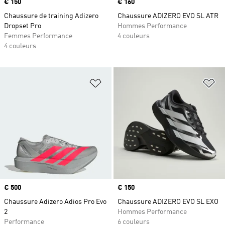
Prix
€ 150
Prix
€ 160
Chaussure de training Adizero
Chaussure ADIZERO EVO SL ATR
Dropset Pro
Hommes Performance
Femmes Performance
4 couleurs
4 couleurs
Ajouter à la Liste de produits favor
Aj
Prix
€ 500
Prix
€ 150
Chaussure Adizero Adios Pro Evo
Chaussure ADIZERO EVO SL EXO
2
Hommes Performance
Performance
6 couleurs