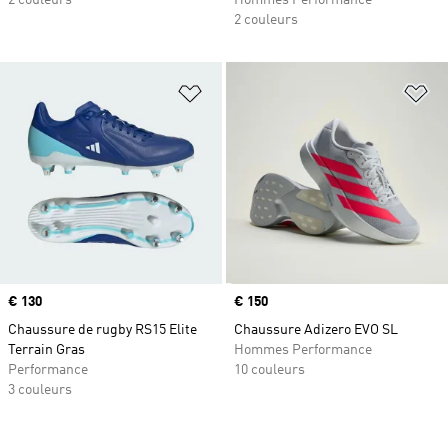
2 couleurs
Hommes Performance
2 couleurs
Ajouter à la Liste de produits favor
Aj
Prix
€ 130
Prix
€ 150
Chaussure de rugby RS15 Elite
Chaussure Adizero EVO SL
Terrain Gras
Hommes Performance
Performance
10 couleurs
3 couleurs