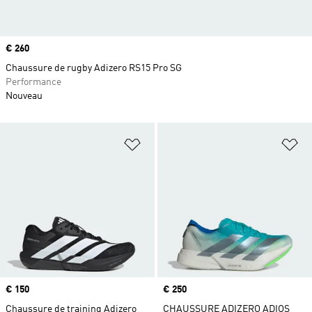
Prix
€ 260
Chaussure de rugby Adizero RS15 Pro SG
Performance
Nouveau
Ajouter à la Liste de produits favor
Aj
Prix
€ 150
Prix
€ 250
Chaussure de training Adizero
CHAUSSURE ADIZERO ADIOS