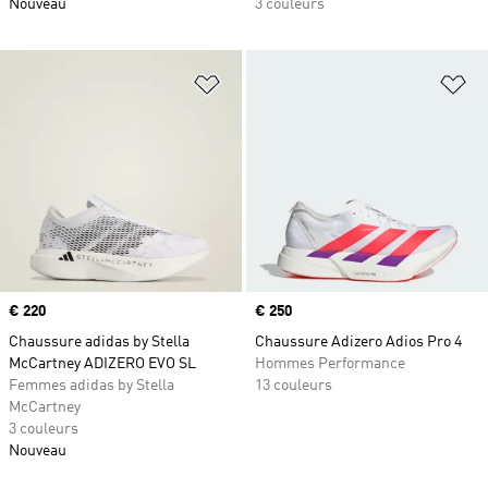
Nouveau
3 couleurs
Ajouter à la Liste de produits favor
Aj
Prix
€ 220
Prix
€ 250
Chaussure adidas by Stella
Chaussure Adizero Adios Pro 4
McCartney ADIZERO EVO SL
Hommes Performance
Femmes adidas by Stella
13 couleurs
McCartney
3 couleurs
Nouveau