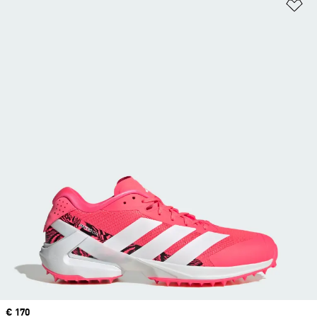
Aj
Prix
€ 170