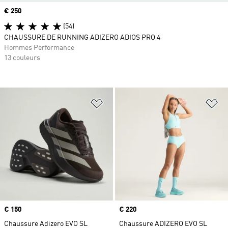
Prix
€ 250
(54)
CHAUSSURE DE RUNNING ADIZERO ADIOS PRO 4
Hommes Performance
13 couleurs
Ajouter à la Liste de produits favor
Aj
Prix
€ 150
Prix
€ 220
Chaussure Adizero EVO SL
Chaussure ADIZERO EVO SL