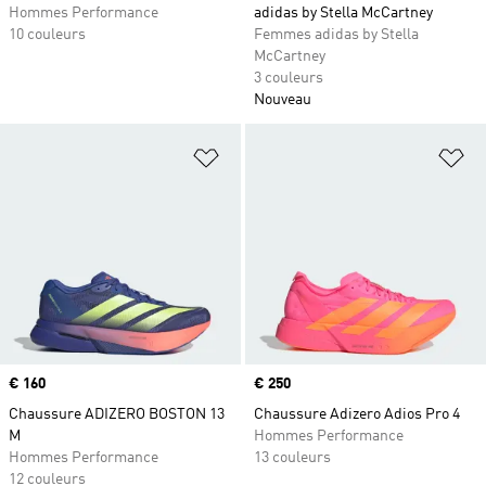
Hommes Performance
adidas by Stella McCartney
10 couleurs
Femmes adidas by Stella
McCartney
3 couleurs
Nouveau
Ajouter à la Liste de produits favor
Aj
Prix
€ 160
Prix
€ 250
Chaussure ADIZERO BOSTON 13
Chaussure Adizero Adios Pro 4
M
Hommes Performance
Hommes Performance
13 couleurs
12 couleurs