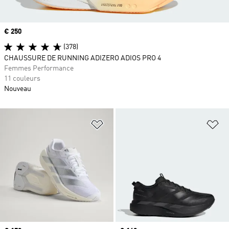
Prix
€ 250
(378)
CHAUSSURE DE RUNNING ADIZERO ADIOS PRO 4
Femmes Performance
11 couleurs
Nouveau
Ajouter à la Liste de produits favor
Aj