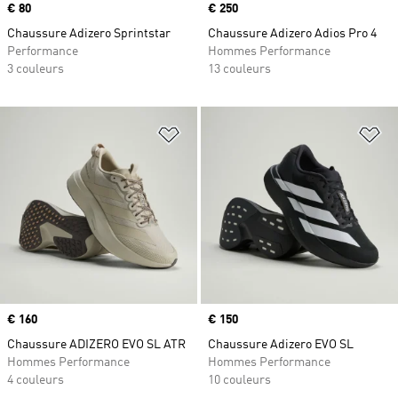
Prix
€ 80
Prix
€ 250
Chaussure Adizero Sprintstar
Chaussure Adizero Adios Pro 4
Performance
Hommes Performance
3 couleurs
13 couleurs
Ajouter à la Liste de produits favor
Aj
Prix
€ 160
Prix
€ 150
Chaussure ADIZERO EVO SL ATR
Chaussure Adizero EVO SL
Hommes Performance
Hommes Performance
4 couleurs
10 couleurs