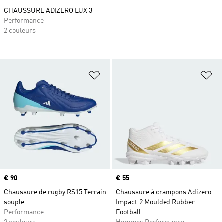
CHAUSSURE ADIZERO LUX 3
Performance
2 couleurs
Ajouter à la Liste de produits favor
Aj
Prix
€ 90
Prix
€ 55
Chaussure de rugby RS15 Terrain
Chaussure à crampons Adizero
souple
Impact.2 Moulded Rubber
Performance
Football