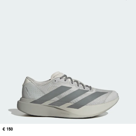
Prix
€ 150