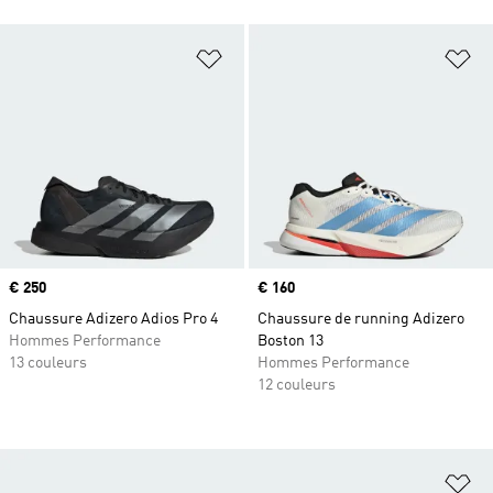
Ajouter à la Liste de produits favor
Aj
Prix
€ 250
Prix
€ 160
Chaussure Adizero Adios Pro 4
Chaussure de running Adizero
Hommes Performance
Boston 13
13 couleurs
Hommes Performance
12 couleurs
Aj