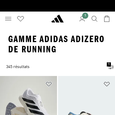
1
GAMME ADIDAS ADIZERO
DE RUNNING
1
345 résultats
Ajouter à la Liste de produits favor
Aj