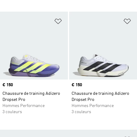
Ajouter à la Liste de produits favor
Aj
Prix
€ 150
Prix
€ 150
Chaussure de training Adizero
Chaussure de training Adizero
Dropset Pro
Dropset Pro
Hommes Performance
Hommes Performance
3 couleurs
3 couleurs