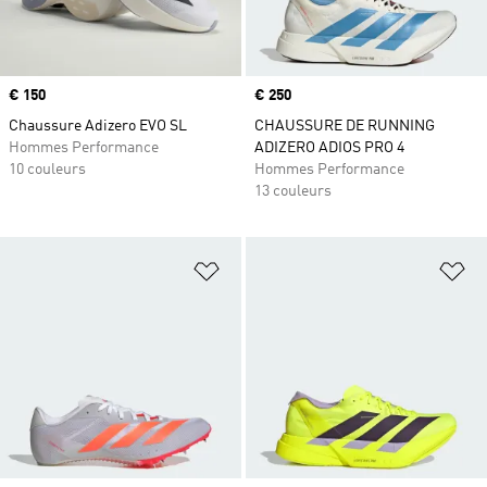
Prix
€ 150
Prix
€ 250
Chaussure Adizero EVO SL
CHAUSSURE DE RUNNING
Hommes Performance
ADIZERO ADIOS PRO 4
10 couleurs
Hommes Performance
13 couleurs
Ajouter à la Liste de produits favor
Aj