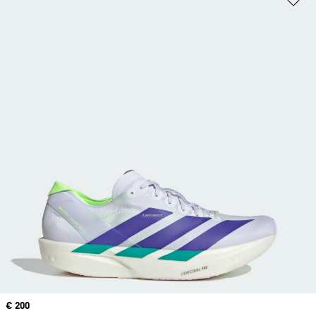
Prix
€ 200