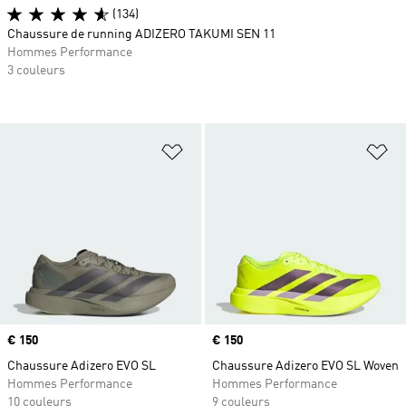
(134)
Chaussure de running ADIZERO TAKUMI SEN 11
Hommes Performance
3 couleurs
Ajouter à la Liste de produits favor
Aj
Prix
€ 150
Prix
€ 150
Chaussure Adizero EVO SL
Chaussure Adizero EVO SL Woven
Hommes Performance
Hommes Performance
10 couleurs
9 couleurs