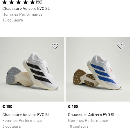
(58)
Chaussure Adizero EVO SL
Hommes Performance
10 couleurs
Ajouter à la Liste de produits favor
Aj
Prix
€ 150
Prix
€ 150
Chaussure Adizero EVO SL
Chaussure Adizero EVO SL
Femmes Performance
Hommes Performance
6 couleurs
10 couleurs