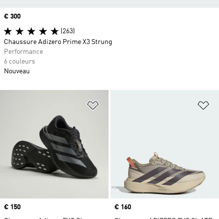
Prix
€ 300
(263)
Chaussure Adizero Prime X3 Strung
Performance
6 couleurs
Nouveau
Ajouter à la Liste de produits favor
Aj
Prix
€ 150
Prix
€ 160