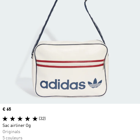
Prix
€ 65
(32)
Sac airliner Og
Originals
5 couleurs