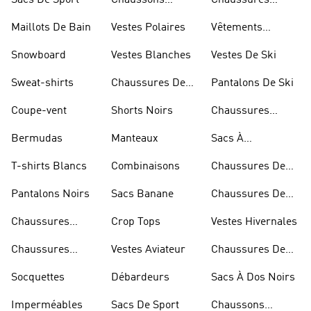
Sacs De Sport
Chaussons
Chaussures
D'escalade
Blanches
Maillots De Bain
Vestes Polaires
Vêtements
Sportifs
Snowboard
Vestes Blanches
Vestes De Ski
Sweat-shirts
Chaussures De
Pantalons De Ski
Basketball
Coupe-vent
Shorts Noirs
Chaussures
Rouges
Bermudas
Manteaux
Sacs À
Bandoulière
T-shirts Blancs
Combinaisons
Chaussures De
Rugby
Pantalons Noirs
Sacs Banane
Chaussures De
Skateur
Chaussures
Crop Tops
Vestes Hivernales
Bleues
Chaussures
Vestes Aviateur
Chaussures De
Dorées
Marche
Socquettes
Débardeurs
Sacs À Dos Noirs
Imperméables
Sacs De Sport
Chaussons