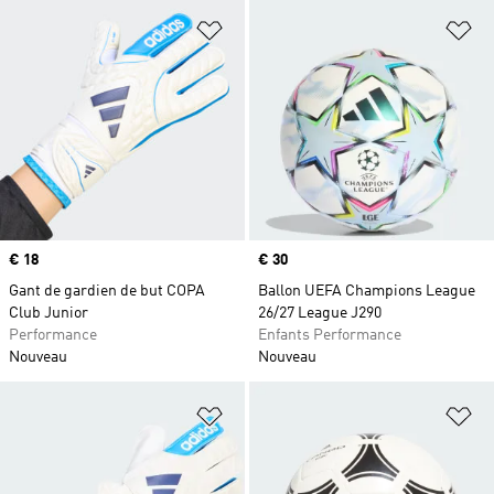
Ajouter à la Liste de produits favor
Aj
Prix
€ 18
Prix
€ 30
Gant de gardien de but COPA
Ballon UEFA Champions League
Club Junior
26/27 League J290
Performance
Enfants Performance
Nouveau
Nouveau
Ajouter à la Liste de produits favor
Aj