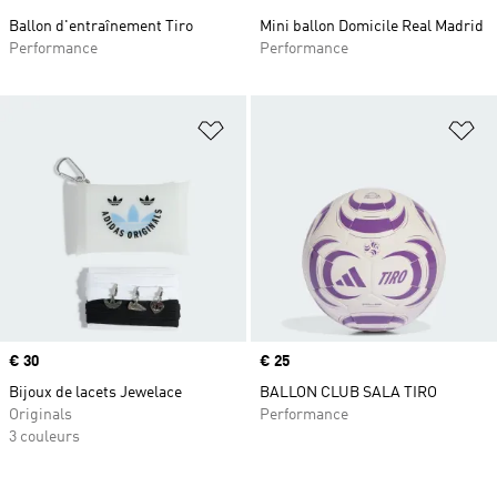
Ballon d'entraînement Tiro
Mini ballon Domicile Real Madrid
Performance
Performance
Ajouter à la Liste de produits favor
Aj
Prix
€ 30
Prix
€ 25
Bijoux de lacets Jewelace
BALLON CLUB SALA TIRO
Originals
Performance
3 couleurs