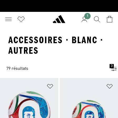
1
ACCESSOIRES · BLANC ·
AUTRES
3
79 résultats
Ajouter à la Liste de produits favor
Aj