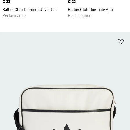
Prix
€ 23
Prix
€ 23
Ballon Club Domicile Juventus
Ballon Club Domicile Ajax
Performance
Performance
Aj