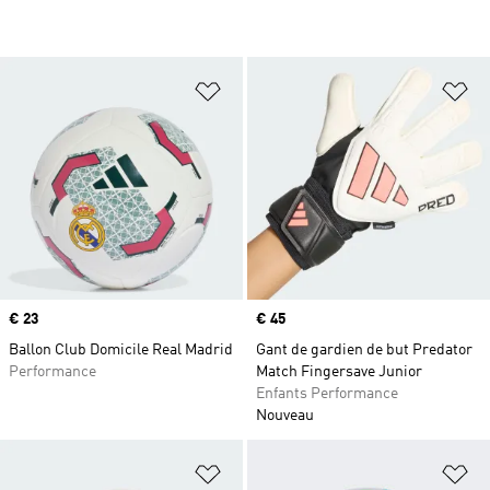
Ajouter à la Liste de produits favor
Aj
Prix
€ 23
Prix
€ 45
Ballon Club Domicile Real Madrid
Gant de gardien de but Predator
Performance
Match Fingersave Junior
Enfants Performance
Nouveau
Ajouter à la Liste de produits favor
Aj