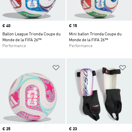
Prix
€ 40
Prix
€ 15
Ballon League Trionda Coupe du
Mini ballon Trionda Coupe du
Monde de la FIFA 26™
Monde de la FIFA 26™
Performance
Performance
Ajouter à la Liste de produits favor
Aj
Prix
€ 25
Prix
€ 23