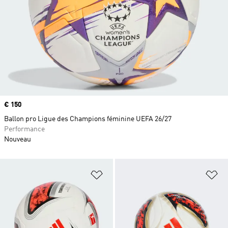
Prix
€ 150
Ballon pro Ligue des Champions féminine UEFA 26/27
Performance
Nouveau
Ajouter à la Liste de produits favor
Aj