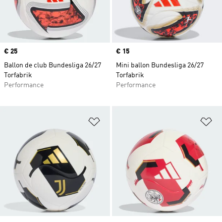
Prix
€ 25
Prix
€ 15
Ballon de club Bundesliga 26/27
Mini ballon Bundesliga 26/27
Torfabrik
Torfabrik
Performance
Performance
Ajouter à la Liste de produits favor
Aj