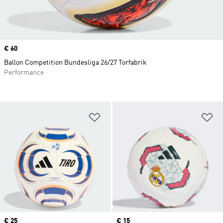
Prix
€ 60
Ballon Competition Bundesliga 26/27 Torfabrik
Performance
Ajouter à la Liste de produits favor
Aj
Prix
€ 25
Prix
€ 15