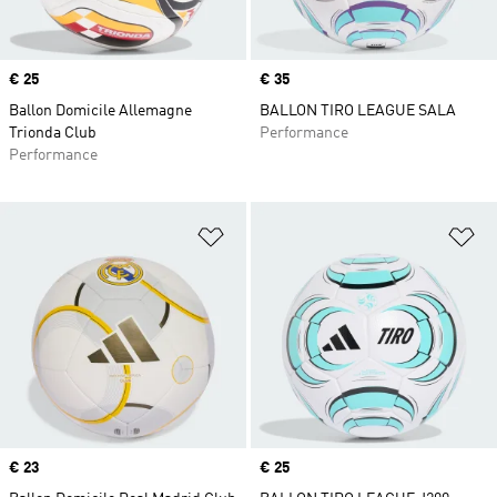
Prix
€ 25
Prix
€ 35
Ballon Domicile Allemagne
BALLON TIRO LEAGUE SALA
Trionda Club
Performance
Performance
Ajouter à la Liste de produits favor
Aj
Prix
€ 23
Prix
€ 25