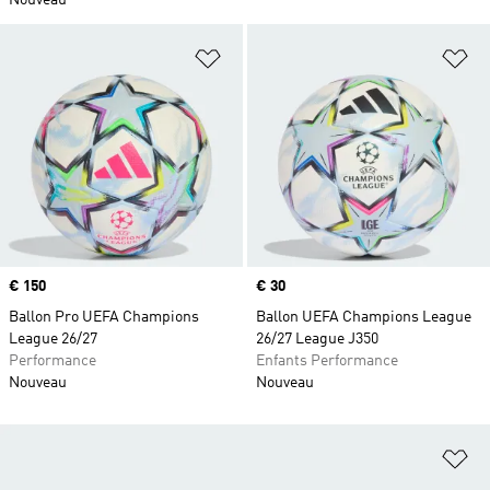
Nouveau
Ajouter à la Liste de produits favor
Aj
Prix
€ 150
Prix
€ 30
Ballon Pro UEFA Champions
Ballon UEFA Champions League
League 26/27
26/27 League J350
Performance
Enfants Performance
Nouveau
Nouveau
Aj