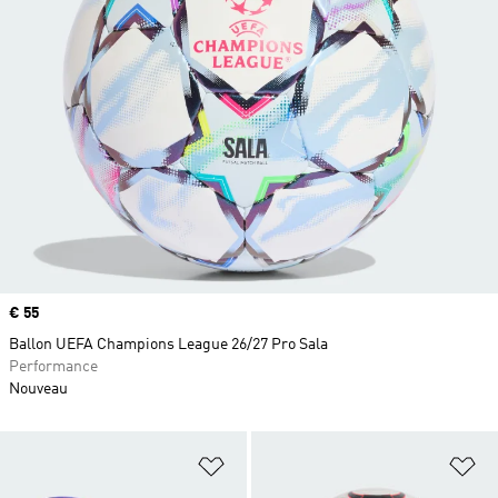
Prix
€ 55
Ballon UEFA Champions League 26/27 Pro Sala
Performance
Nouveau
Ajouter à la Liste de produits favor
Aj