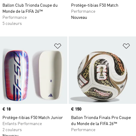
Ballon Club Trionda Coupe du
Protège-tibias F50 Match
Monde de la FIFA 26™
Performance
Performance
Nouveau
5 couleurs
Ajouter à la Liste de produits favor
Aj
Prix
€ 18
Prix
€ 150
Protège-tibias F50 Match Junior
Ballon Trionda Finals Pro Coupe
Enfants Performance
du Monde de la FIFA 26™
2 couleurs
Performance