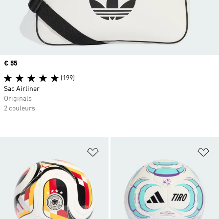
Prix
€ 55
(199)
Sac Airliner
Originals
2 couleurs
Ajouter à la Liste de produits favor
Aj