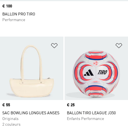
Prix
€ 100
BALLON PRO TIRO
Performance
Ajouter à la Liste de produits favor
Aj
Prix
€ 55
Prix
€ 25
SAC BOWLING LONGUES ANSES
BALLON TIRO LEAGUE J350
Originals
Enfants Performance
2 couleurs