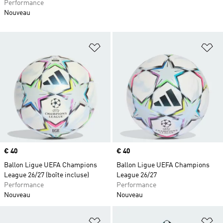
Performance
Nouveau
Ajouter à la Liste de produits favor
Aj
Prix
€ 40
Prix
€ 40
Ballon Ligue UEFA Champions
Ballon Ligue UEFA Champions
League 26/27 (boîte incluse)
League 26/27
Performance
Performance
Nouveau
Nouveau
Ajouter à la Liste de produits favor
Aj