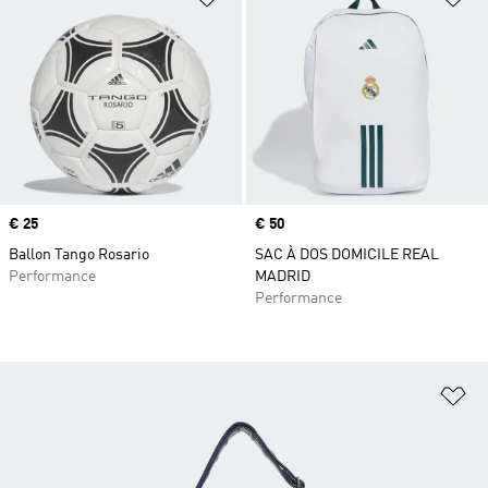
Prix
€ 25
Prix
€ 50
Ballon Tango Rosario
SAC À DOS DOMICILE REAL
Performance
MADRID
Performance
Aj