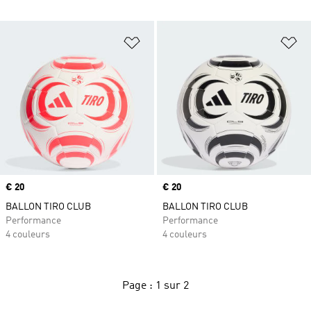
Ajouter à la Liste de produits favor
Aj
Prix
€ 20
Prix
€ 20
BALLON TIRO CLUB
BALLON TIRO CLUB
Performance
Performance
4 couleurs
4 couleurs
Page : 1 sur 2