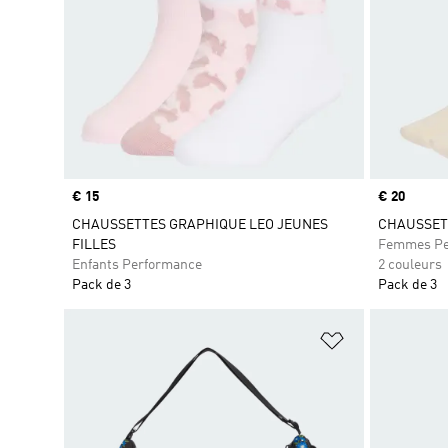
Prix
€ 15
Prix
€ 20
CHAUSSETTES GRAPHIQUE LEO JEUNES
CHAUSSETT
FILLES
Femmes Pe
Enfants Performance
2 couleurs
Pack de 3
Pack de 3
Ajouter à la Li