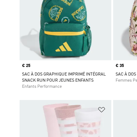
Prix
€ 25
Prix
€ 35
SAC À DOS GRAPHIQUE IMPRIMÉ INTÉGRAL
SAC À DOS
SNACK RUN POUR JEUNES ENFANTS
Femmes Pe
Enfants Performance
Ajouter à la Li