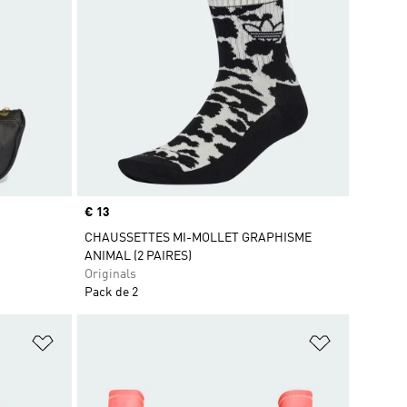
Prix
€ 13
CHAUSSETTES MI-MOLLET GRAPHISME
ANIMAL (2 PAIRES)
Originals
Pack de 2
is
Ajouter à la Liste de produits favoris
Ajouter à la