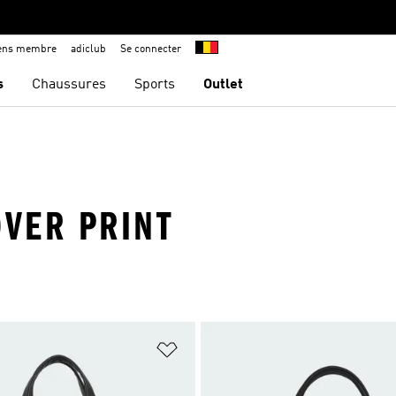
iens membre
adiclub
Se connecter
s
Chaussures
Sports
Outlet
OVER PRINT
ste de produits favoris
Ajouter à la Liste de produits favor