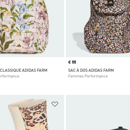
Prix
€ 55
 CLASSIQUE ADIDAS FARM
SAC À DOS ADIDAS FARM
rformance
Femmes Performance
ste de produits favoris
Ajouter à la Liste de produits favor