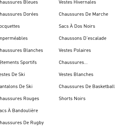
haussures Bleues
Vestes Hivernales
haussures Dorées
Chaussures De Marche
ocquettes
Sacs À Dos Noirs
mperméables
Chaussons D'escalade
haussures Blanches
Vestes Polaires
êtements Sportifs
Chaussures
D'haltérophilie
estes De Ski
Vestes Blanches
antalons De Ski
Chaussures De Basketball
haussures Rouges
Shorts Noirs
acs À Bandoulière
haussures De Rugby