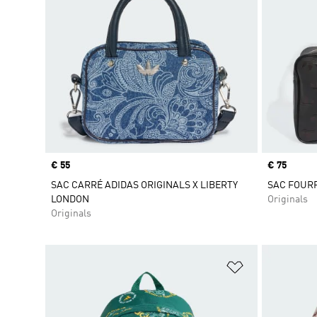
Prix
€ 55
Prix
€ 75
SAC CARRÉ ADIDAS ORIGINALS X LIBERTY
SAC FOUR
LONDON
Originals
Originals
Ajouter à la Li