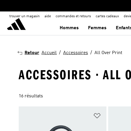
trouver un magasin
aide
commandes et retours
cartes cadeaux
dev
Hommes
Femmes
Enfant
Retour
Accueil
Accessoires
All Over Print
ACCESSOIRES · ALL 
16 résultats
Ajouter à la Li