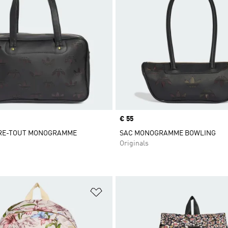
Prix
€ 55
RE-TOUT MONOGRAMME
SAC MONOGRAMME BOWLING
Originals
ste de produits favoris
Ajouter à la Liste de produits favor