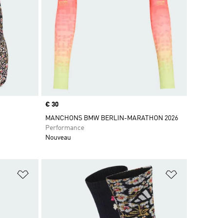
Prix
€ 30
MANCHONS BMW BERLIN-MARATHON 2026
Performance
Nouveau
is
Ajouter à la Liste de produits favoris
Ajouter à la