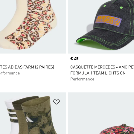
Prix
€ 45
ES ADIDAS FARM (2 PAIRES)
CASQUETTE MERCEDES - AMG P
rformance
FORMULA 1 TEAM LIGHTS ON
Performance
ste de produits favoris
Ajouter à la Liste de produits favor