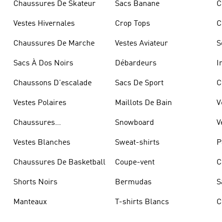
Chaussures De Skateur
Sacs Banane
C
Vestes Hivernales
Crop Tops
C
Chaussures De Marche
Vestes Aviateur
S
Sacs À Dos Noirs
Débardeurs
I
Chaussons D'escalade
Sacs De Sport
C
Vestes Polaires
Maillots De Bain
V
Chaussures
Snowboard
V
D'haltérophilie
Vestes Blanches
Sweat-shirts
P
Chaussures De Basketball
Coupe-vent
C
Shorts Noirs
Bermudas
S
Manteaux
T-shirts Blancs
C