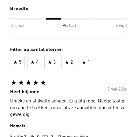
Breedte
Te smal
Perfect
Te wijd
Filter op aantal sterren
5
4
3
2
1
7 mei 2026
Heel blij mee
Unieke en stijlvolle schoen. Erg blij mee. Beetje lastig
om aan te trekken, maar als ze aanzitten, dan zitten ze
geweldig
Hemels