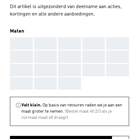
Dit artikel is uitgezonderd van deelname aan acties,
kortingen en alle andere aanbiedingen.
Maten
AAA
AAA
AAA
AAA
AAA
AAA
AAA
AAA
AAA
AAA
AAA
AAA
AAA
AAA
AAA
AAA
AAA
AAA
Valt klein.
Op basis van retouren raden we je aan een
maat groter te nemen.
(Bestel maat 40 2/3 als je
normaal maat 40 draagt)