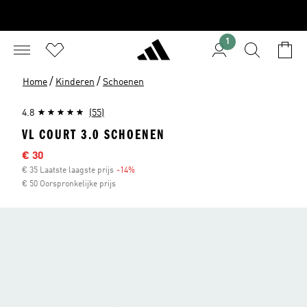
1
/
/
Home
Kinderen
Schoenen
4.8
(55)
VL COURT 3.0 SCHOENEN
Sale price
€ 30
€ 35 Laatste laagste prijs
-14%
Discount
€ 50 Oorspronkelijke prijs