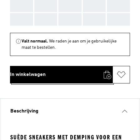
AAA
AAA
AAA
AAA
AAA
AAA
AAA
AAA
AAA
AAA
Valt normaal.
We raden je aan om je gebruikelijke
maat te bestellen.
In winkelwagen
Beschrijving
SUÈDE SNEAKERS MET DEMPING VOOR EEN