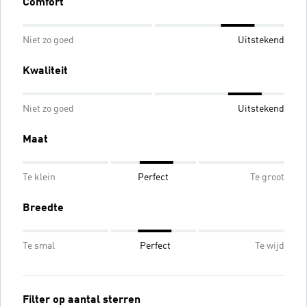
Comfort
Niet zo goed
Uitstekend
Kwaliteit
Niet zo goed
Uitstekend
Maat
Te klein
Perfect
Te groot
Breedte
Te smal
Perfect
Te wijd
Filter op aantal sterren