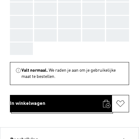
AAA
AAA
AAA
AAA
AAA
AAA
AAA
AAA
AAA
AAA
AAA
AAA
AAA
AAA
AAA
AAA
Valt normaal.
We raden je aan om je gebruikelijke
maat te bestellen.
In winkelwagen