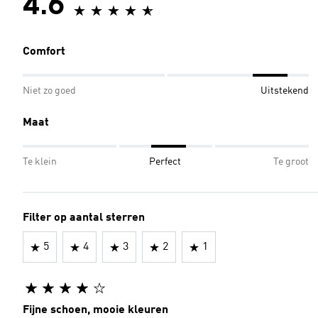
4.6
Comfort
Niet zo goed
Uitstekend
Maat
Te klein
Perfect
Te groot
Filter op aantal sterren
5
4
3
2
1
Fijne schoen, mooie kleuren