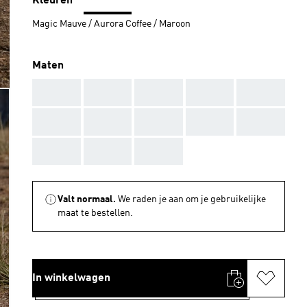
Kleuren
Magic Mauve / Aurora Coffee / Maroon
Maten
AAA
AAA
AAA
AAA
AAA
AAA
AAA
AAA
AAA
AAA
AAA
AAA
AAA
Valt normaal.
We raden je aan om je gebruikelijke
maat te bestellen.
In winkelwagen