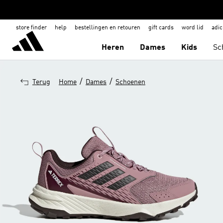
store finder
help
bestellingen en retouren
gift cards
word lid
adic
Heren
Dames
Kids
Sc
/
/
Terug
Home
Dames
Schoenen