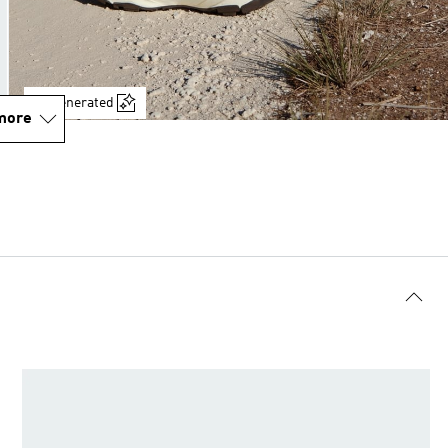
AI-generated
more