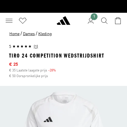
1
/
/
Home
Dames
Kleding
5
(1)
TIRO 24 COMPETITION WEDSTRIJDSHIRT
Sale price
€ 25
€ 35 Laatste laagste prijs
-28%
Discount
€ 50 Oorspronkelijke prijs