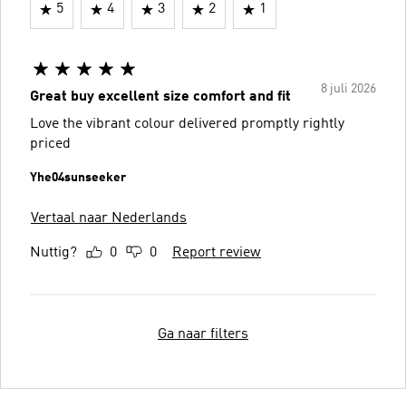
5
4
3
2
1
8 juli 2026
Great buy excellent size comfort and fit
Love the vibrant colour delivered promptly rightly
priced
Yhe04sunseeker
Vertaal naar Nederlands
Nuttig?
0
0
Report review
Ga naar filters