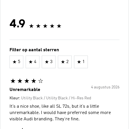
4.9
Filter op aantal sterren
5
4
3
2
1
4 augustus 2026
Unremarkable
Kleur:
Utility Black / Utility Black / Hi-Res Red
It’s a nice shoe, like all SL 72s, but it’s a little
unremarkable. I would have preferred some more
visible Audi branding. They’re fine.