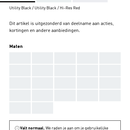
Utility Black / Utility Black / Hi-Res Red
Dit artikel is uitgezonderd van deelname aan acties,
kortingen en andere aanbiedingen.
Maten
AAA
AAA
AAA
AAA
AAA
AAA
AAA
AAA
AAA
AAA
AAA
AAA
AAA
AAA
AAA
AAA
AAA
AAA
AAA
AAA
AAA
AAA
Valt normaal.
We raden je aan om je gebruikelijke