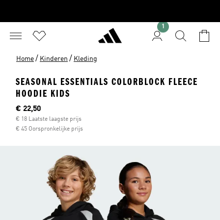
1
/
/
Home
Kinderen
Kleding
SEASONAL ESSENTIALS COLORBLOCK FLEECE
HOODIE KIDS
Current price
€ 22,50
€ 18 Laatste laagste prijs
€ 45 Oorspronkelijke prijs