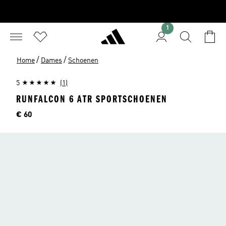
1
/
/
Home
Dames
Schoenen
5
(1)
RUNFALCON 6 ATR SPORTSCHOENEN
Price
€ 60