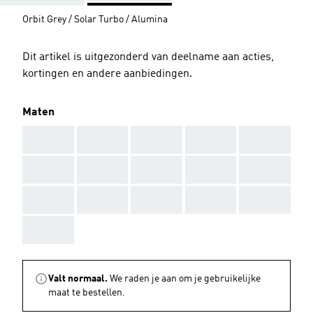
Orbit Grey / Solar Turbo / Alumina
Dit artikel is uitgezonderd van deelname aan acties,
kortingen en andere aanbiedingen.
Maten
AAA
AAA
AAA
AAA
AAA
AAA
AAA
AAA
AAA
AAA
AAA
AAA
AAA
AAA
AAA
AAA
Valt normaal.
We raden je aan om je gebruikelijke
maat te bestellen.