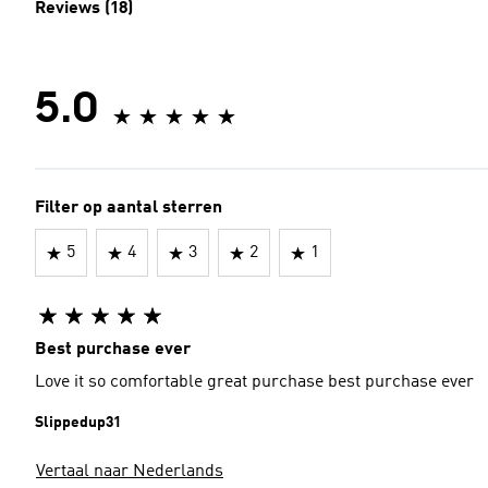
Reviews (18)
5.0
Filter op aantal sterren
5
4
3
2
1
Best purchase ever
Love it so comfortable great purchase best purchase ever
Slippedup31
Vertaal naar Nederlands