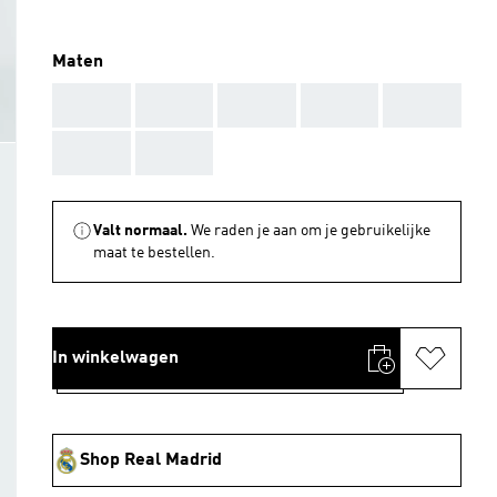
Maten
AAA
AAA
AAA
AAA
AAA
AAA
AAA
Valt normaal.
We raden je aan om je gebruikelijke
maat te bestellen.
In winkelwagen
Shop Real Madrid