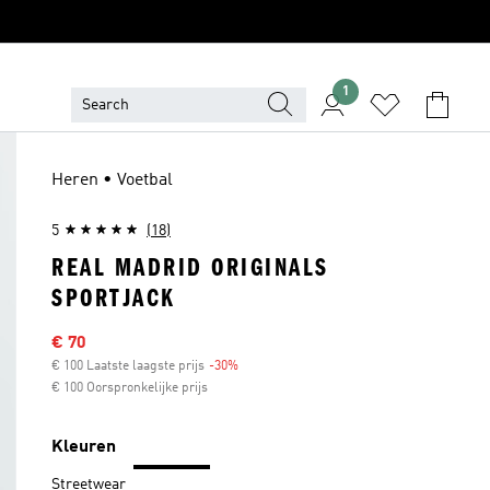
1
Heren • Voetbal
5
(18)
REAL MADRID ORIGINALS
SPORTJACK
Sale price
€ 70
€ 100 Laatste laagste prijs
-30%
Discount
€ 100 Oorspronkelijke prijs
Kleuren
Streetwear