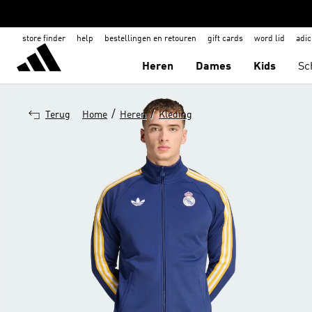
store finder
help
bestellingen en retouren
gift cards
word lid
adic
Heren
Dames
Kids
Sc
/
/
Terug
Home
Heren
Kleding