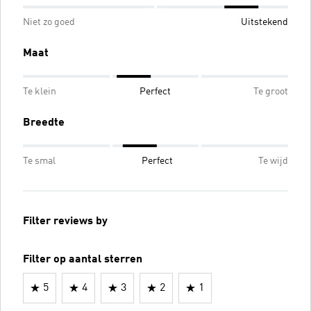
Niet zo goed
Uitstekend
Maat
Te klein
Perfect
Te groot
Breedte
Te smal
Perfect
Te wijd
Filter reviews by
Filter op aantal sterren
5
4
3
2
1