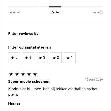
Te smal
Perfect
Te wijd
Filter reviews by
Filter op aantal sterren
5
4
3
2
1
16 juni 2026
Super mooie schoenen.
Kindnis er blij mee. Kan hij lekker voetballen op het
plein.
Mexxes