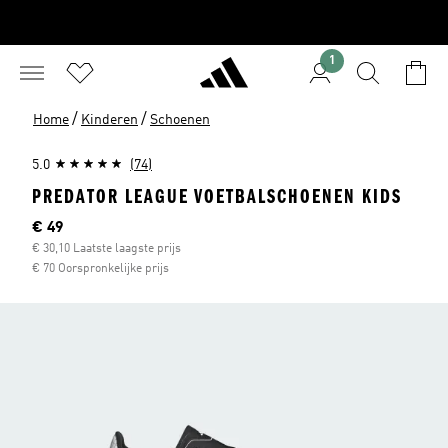
1
/
/
Home
Kinderen
Schoenen
5.0
(74)
PREDATOR LEAGUE VOETBALSCHOENEN KIDS
Current price
€ 49
€ 30,10 Laatste laagste prijs
€ 70 Oorspronkelijke prijs