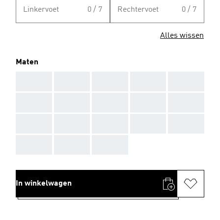
Linkervoet
0 / 7
Rechtervoet
0 / 7
Alles wissen
Maten
AAA
AAA
AAA
AAA
AAA
AAA
AAA
AAA
AAA
AAA
AAA
AAA
AAA
AAA
AAA
AAA
AAA
AAA
In winkelwagen