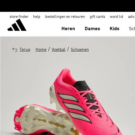
store finder
help
bestellingen en retouren
gift cards
word lid
adic
Heren
Dames
Kids
Sc
/
/
Terug
Home
Voetbal
Schoenen