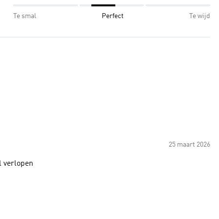
Te smal
Perfect
Te wijd
25 maart 2026
s Levering soepel verlopen