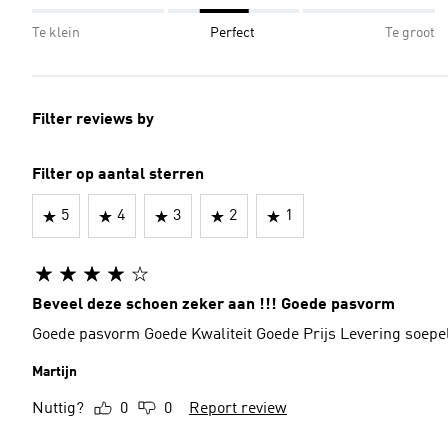
Te klein
Perfect
Te groot
Filter reviews by
Filter op aantal sterren
5
4
3
2
1
Beveel deze schoen zeker aan !!! Goede pasvorm
Goede pasvorm Goede Kwaliteit Goede Prij
Martijn
Nuttig?
0
0
Report review