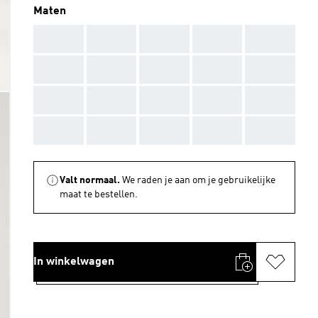
Maten
AAA
AAA
AAA
AAA
AAA
AAA
AAA
AAA
AAA
AAA
AAA
AAA
AAA
AAA
AAA
AAA
AAA
AAA
AAA
AAA
Valt normaal.
We raden je aan om je gebruikelijke
maat te bestellen.
In winkelwagen