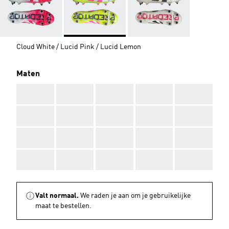
Cloud White / Lucid Pink / Lucid Lemon
Maten
AAA
AAA
AAA
AAA
AAA
AAA
AAA
AAA
AAA
AAA
AAA
AAA
AAA
AAA
AAA
AAA
AAA
AAA
AAA
AAA
Valt normaal.
We raden je aan om je gebruikelijke
maat te bestellen.