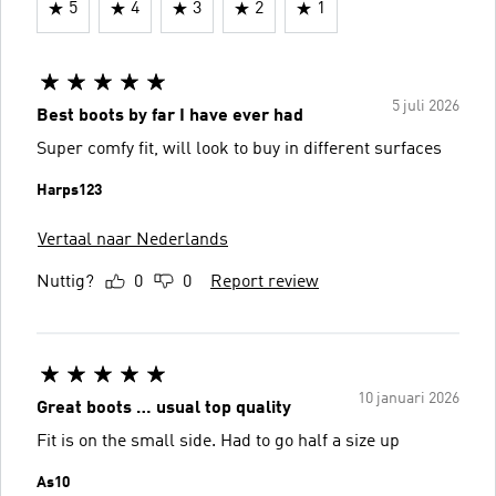
5
4
3
2
1
5 juli 2026
Best boots by far I have ever had
Super comfy fit, will look to buy in different surfaces
Harps123
Vertaal naar Nederlands
Nuttig?
0
0
Report review
10 januari 2026
Great boots … usual top quality
Fit is on the small side. Had to go half a size up
As10