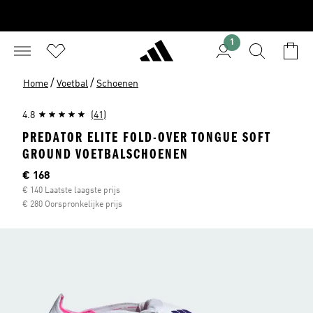
1
/
/
Home
Voetbal
Schoenen
4.8
(41)
PREDATOR ELITE FOLD-OVER TONGUE SOFT
GROUND VOETBALSCHOENEN
Current price
€ 168
€ 140 Laatste laagste prijs
€ 280 Oorspronkelijke prijs