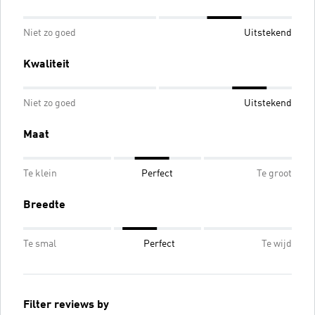
Niet zo goed
Uitstekend
Kwaliteit
Niet zo goed
Uitstekend
Maat
Te klein
Perfect
Te groot
Breedte
Te smal
Perfect
Te wijd
Filter reviews by