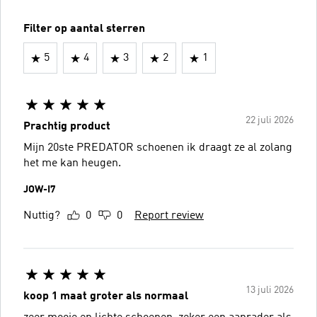
Filter op aantal sterren
5
4
3
2
1
22 juli 2026
Prachtig product
Mijn 20ste PREDATOR schoenen ik draagt ze al zolang
het me kan heugen.
JOW-I7
Nuttig?
0
0
Report review
13 juli 2026
koop 1 maat groter als normaal