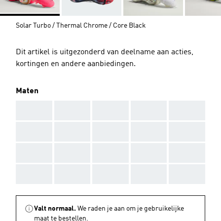
Solar Turbo / Thermal Chrome / Core Black
Dit artikel is uitgezonderd van deelname aan acties,
kortingen en andere aanbiedingen.
Maten
AAA
AAA
AAA
AAA
AAA
AAA
AAA
AAA
AAA
AAA
AAA
AAA
AAA
AAA
AAA
AAA
AAA
AAA
AAA
AAA
Valt normaal.
We raden je aan om je gebruikelijke
maat te bestellen.