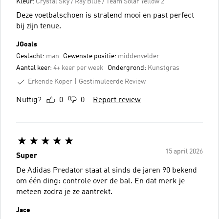
Kleur:
Crystal Sky / Ray Blue / Team Solar Yellow 2
Deze voetbalschoen is stralend mooi en past perfect
bij zijn tenue.
JGoals
Geslacht:
man
Gewenste positie:
middenvelder
Aantal keer:
4+ keer per week
Ondergrond:
Kunstgras
Erkende Koper
Gestimuleerde Review
Nuttig?
0
0
Report review
15 april 2026
Super
De Adidas Predator staat al sinds de jaren 90 bekend
om één ding: controle over de bal. En dat merk je
meteen zodra je ze aantrekt.
Jace