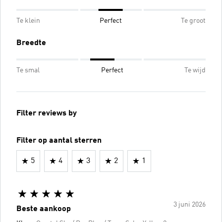
Te klein
Perfect
Te groot
Breedte
Te smal
Perfect
Te wijd
Filter reviews by
Filter op aantal sterren
5
4
3
2
1
3 juni 2026
Beste aankoop