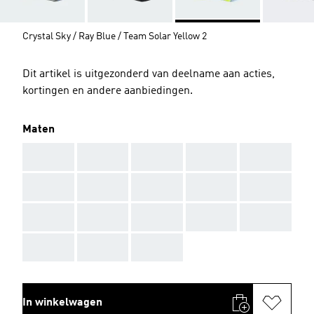
Crystal Sky / Ray Blue / Team Solar Yellow 2
Dit artikel is uitgezonderd van deelname aan acties,
kortingen en andere aanbiedingen.
Maten
AAA
AAA
AAA
AAA
AAA
AAA
AAA
AAA
AAA
AAA
AAA
AAA
AAA
AAA
AAA
AAA
AAA
AAA
In winkelwagen