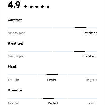
4.9
Comfort
Niet zo goed
Uitstekend
Kwaliteit
Niet zo goed
Uitstekend
Maat
Te klein
Perfect
Te groot
Breedte
Te smal
Perfect
Te wijd