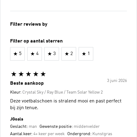
Filter reviews by
Filter op aantal sterren
5
4
3
2
1
3 juni 2026
Beste aankoop
Kleur:
Crystal Sky / Ray Blue / Team Solar Yellow 2
Deze voetbalschoen is stralend mooi en past perfect
bij zijn tenue.
JGoals
Geslacht:
man
Gewenste positie:
middenvelder
Aantal keer:
4+ keer per week
Ondergrond:
Kunstgras