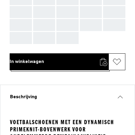
AAA
AAA
AAA
AAA
AAA
AAA
AAA
AAA
AAA
AAA
AAA
AAA
AAA
In winkelwagen
Beschrijving
VOETBALSCHOENEN MET EEN DYNAMISCH
PRIMEKNIT-BOVENWERK VOOR