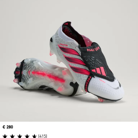
Price
€ 280
(415)