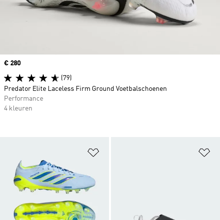
Price
€ 280
(79)
Predator Elite Laceless Firm Ground Voetbalschoenen
Performance
4 kleuren
Op verlanglijst zetten
Op