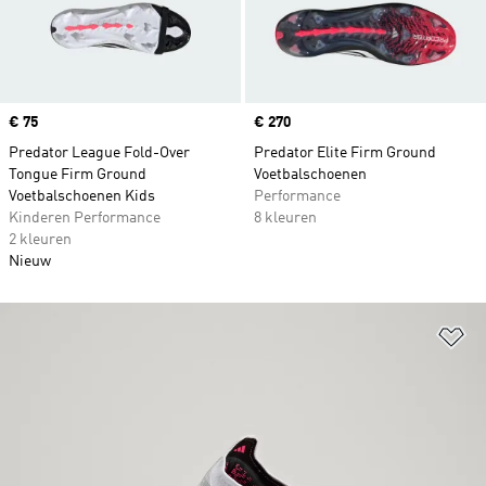
Price
€ 75
Price
€ 270
Predator League Fold-Over
Predator Elite Firm Ground
Tongue Firm Ground
Voetbalschoenen
Voetbalschoenen Kids
Performance
Kinderen Performance
8 kleuren
2 kleuren
Nieuw
Op