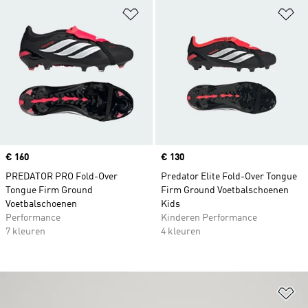
Op verlanglijst zetten
Op
Price
€ 160
Price
€ 130
PREDATOR PRO Fold-Over
Predator Elite Fold-Over Tongue
Tongue Firm Ground
Firm Ground Voetbalschoenen
Voetbalschoenen
Kids
Performance
Kinderen Performance
7 kleuren
4 kleuren
Op