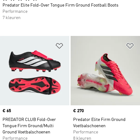
Predator Elite Fold-Over Tongue Firm Ground Football Boots
Performance
7 kleuren
Op verlanglijst zetten
Op
Price
€ 65
Price
€ 270
PREDATOR CLUB Fold-Over
Predator Elite Firm Ground
Tongue Firm Ground/Multi
Voetbalschoenen
Ground Voetbalschoenen
Performance
Performance
8 kleuren