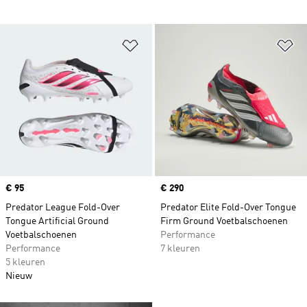
Op verlanglijst zetten
Op
Price
€ 95
Price
€ 290
Predator League Fold-Over
Predator Elite Fold-Over Tongue
Tongue Artificial Ground
Firm Ground Voetbalschoenen
Voetbalschoenen
Performance
Performance
7 kleuren
5 kleuren
Nieuw