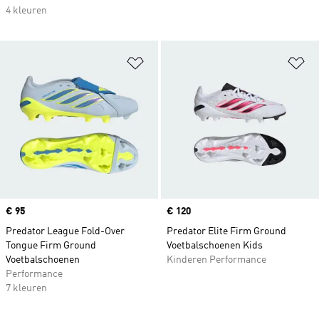
4 kleuren
Op verlanglijst zetten
Op
Price
€ 95
Price
€ 120
Predator League Fold-Over
Predator Elite Firm Ground
Tongue Firm Ground
Voetbalschoenen Kids
Voetbalschoenen
Kinderen Performance
Performance
7 kleuren