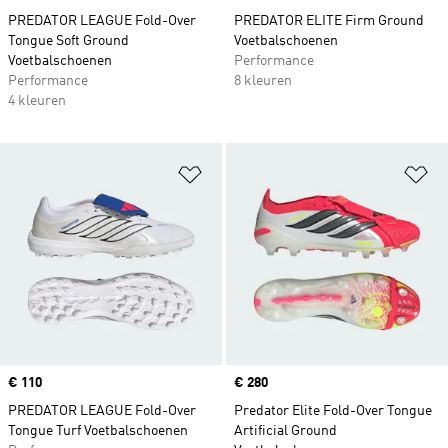
PREDATOR LEAGUE Fold-Over
PREDATOR ELITE Firm Ground
Tongue Soft Ground
Voetbalschoenen
Voetbalschoenen
Performance
Performance
8 kleuren
4 kleuren
Op verlanglijst zetten
Op
Price
€ 110
Price
€ 280
PREDATOR LEAGUE Fold-Over
Predator Elite Fold-Over Tongue
Tongue Turf Voetbalschoenen
Artificial Ground