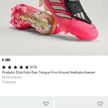
Price
€ 280
(415)
Predator Elite Fold-Over Tongue Firm Ground Voetbalschoenen
Performance
7 kleuren
Op verlanglijst zetten
Op