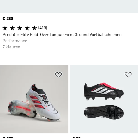
Price
€ 280
(415)
Predator Elite Fold-Over Tongue Firm Ground Voetbalschoenen
Performance
7 kleuren
Op verlanglijst zetten
Op