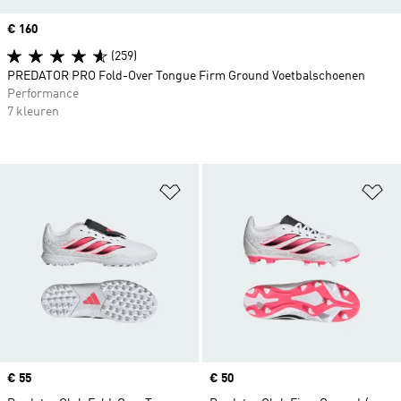
Price
€ 160
(259)
PREDATOR PRO Fold-Over Tongue Firm Ground Voetbalschoenen
Performance
7 kleuren
Op verlanglijst zetten
Op
Price
€ 55
Price
€ 50