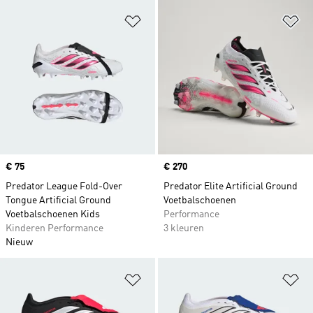
Op verlanglijst zetten
Op
Price
€ 75
Price
€ 270
Predator League Fold-Over
Predator Elite Artificial Ground
Tongue Artificial Ground
Voetbalschoenen
Voetbalschoenen Kids
Performance
Kinderen Performance
3 kleuren
Nieuw
Op verlanglijst zetten
Op