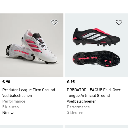
Op verlanglijst zetten
Op
Price
€ 90
Price
€ 95
Predator League Firm Ground
PREDATOR LEAGUE Fold-Over
Voetbalschoenen
Tongue Artificial Ground
Performance
Voetbalschoenen
5 kleuren
Performance
Nieuw
5 kleuren