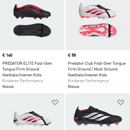
Price
€ 140
Price
€ 55
PREDATOR ELITE Fold-Over
Predator Club Fold-Over Tongue
Tongue Firm Ground
Firm Ground / Multi Ground
Voetbalschoenen Kids
Voetbalschoenen Kids
Kinderen Performance
Kinderen Performance
Nieuw
Nieuw
Op verlanglijst zetten
Op