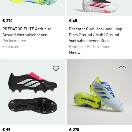
Price
€ 270
Price
€ 45
PREDATOR ELITE Artificial
Predator Club Hook and Loop
Ground Voetbalschoenen
Firm Ground / Multi Ground
Performance
Voetbalschoenen Kids
3 kleuren
Kinderen Performance
Nieuw
Op verlanglijst zetten
Op
Price
€ 95
Price
€ 270