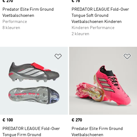
Price
€ 270
Price
€ 75
Predator Elite Firm Ground
PREDATOR LEAGUE Fold-Over
Voetbalschoenen
Tongue Soft Ground
Performance
Voetbalschoenen Kinderen
8 kleuren
Kinderen Performance
2 kleuren
Op verlanglijst zetten
Op
Price
€ 100
Price
€ 270
PREDATOR LEAGUE Fold-Over
Predator Elite Firm Ground
Tongue Firm Ground
Voetbalschoenen