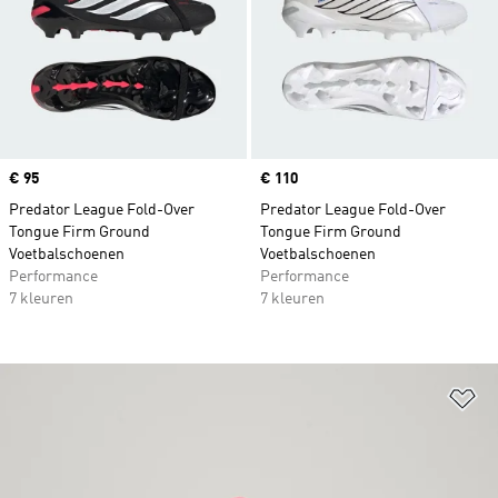
Price
€ 95
Price
€ 110
Predator League Fold-Over
Predator League Fold-Over
Tongue Firm Ground
Tongue Firm Ground
Voetbalschoenen
Voetbalschoenen
Performance
Performance
7 kleuren
7 kleuren
Op