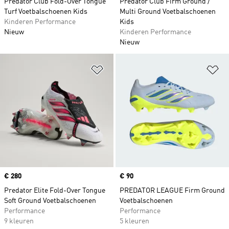
Predator Club Fold-Over Tongue
Predator Club Firm Ground /
Turf Voetbalschoenen Kids
Multi Ground Voetbalschoenen
Kinderen Performance
Kids
Nieuw
Kinderen Performance
Nieuw
Op verlanglijst zetten
Op
Price
€ 280
Price
€ 90
Predator Elite Fold-Over Tongue
PREDATOR LEAGUE Firm Ground
Soft Ground Voetbalschoenen
Voetbalschoenen
Performance
Performance
9 kleuren
5 kleuren