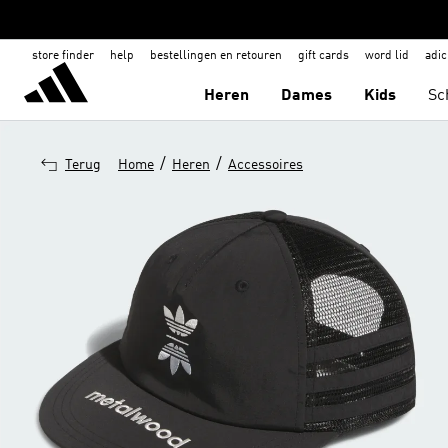
store finder
help
bestellingen en retouren
gift cards
word lid
adic
Heren
Dames
Kids
Sc
/
/
Terug
Home
Heren
Accessoires