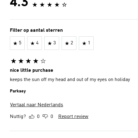
4.3
Filter op aantal sterren
5
4
3
2
1
nice little purchase
keeps the sun off my head and out of my eyes on holiday
Parksey
Vertaal naar Nederlands
Nuttig?
0
0
Report review