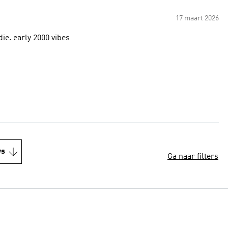
17 maart 2026
die. early 2000 vibes
ws
Ga naar filters