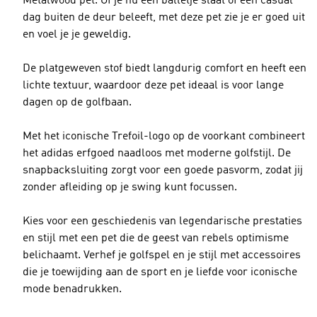
Metalwood pet. Of je nu een balletje slaat of een casual
dag buiten de deur beleeft, met deze pet zie je er goed uit
en voel je je geweldig.
De platgeweven stof biedt langdurig comfort en heeft een
lichte textuur, waardoor deze pet ideaal is voor lange
dagen op de golfbaan.
Met het iconische Trefoil-logo op de voorkant combineert
het adidas erfgoed naadloos met moderne golfstijl. De
snapbacksluiting zorgt voor een goede pasvorm, zodat jij
zonder afleiding op je swing kunt focussen.
Kies voor een geschiedenis van legendarische prestaties
en stijl met een pet die de geest van rebels optimisme
belichaamt. Verhef je golfspel en je stijl met accessoires
die je toewijding aan de sport en je liefde voor iconische
mode benadrukken.