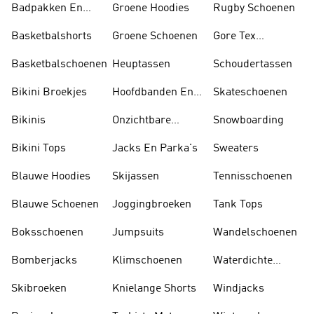
Badpakken En
Groene Hoodies
Rugby Schoenen
Tankini's
Basketbalshorts
Groene Schoenen
Gore Tex
Schoenen
Basketbalschoenen
Heuptassen
Schoudertassen
Bikini Broekjes
Hoofdbanden En
Skateschoenen
Zonnekleppen
Bikinis
Onzichtbare
Snowboarding
Sokken
Bikini Tops
Jacks En Parka's
Sweaters
Blauwe Hoodies
Skijassen
Tennisschoenen
Blauwe Schoenen
Joggingbroeken
Tank Tops
Boksschoenen
Jumpsuits
Wandelschoenen
Bomberjacks
Klimschoenen
Waterdichte
Jassen
Skibroeken
Knielange Shorts
Windjacks