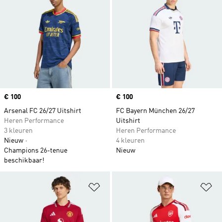
Price
€ 100
Price
€ 100
Arsenal FC 26/27 Uitshirt
FC Bayern München 26/27
Heren Performance
Uitshirt
3 kleuren
Heren Performance
Nieuw
4 kleuren
Champions 26-tenue
Nieuw
beschikbaar!
Op verlanglijst zetten
Op