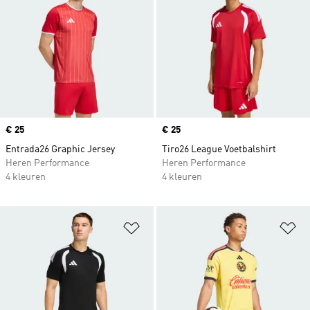
Price
€ 25
Price
€ 25
Entrada26 Graphic Jersey
Tiro26 League Voetbalshirt
Heren Performance
Heren Performance
4 kleuren
4 kleuren
Op verlanglijst zetten
Op