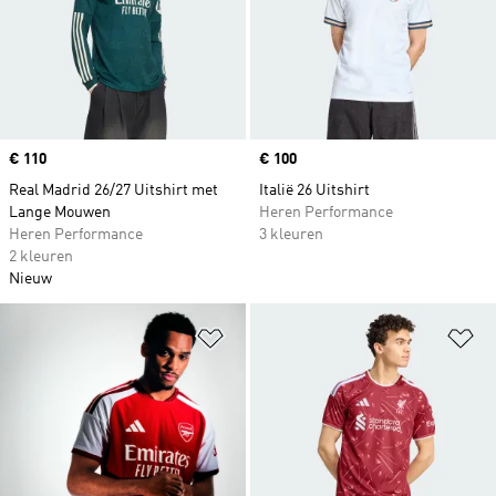
Price
€ 110
Price
€ 100
Real Madrid 26/27 Uitshirt met
Italië 26 Uitshirt
Lange Mouwen
Heren Performance
Heren Performance
3 kleuren
2 kleuren
Nieuw
Op verlanglijst zetten
Op