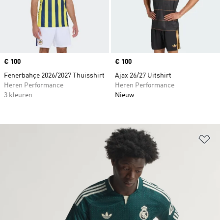
Price
€ 100
Price
€ 100
Fenerbahçe 2026/2027 Thuisshirt
Ajax 26/27 Uitshirt
Heren Performance
Heren Performance
3 kleuren
Nieuw
Op