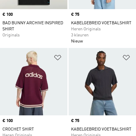
Price
€ 100
Price
€ 75
BAD BUNNY ARCHIVE INSPIRED
KABELGEBREID VOETBALSHIRT
SHIRT
Heren Originals
Originals
3 kleuren
Nieuw
Op verlanglijst zetten
Op
Price
€ 100
Price
€ 75
CROCHET SHIRT
KABELGEBREID VOETBALSHIRT
Heren Originals
Heren Originals