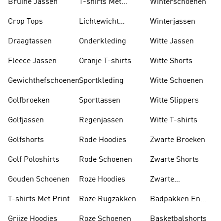
Bruine Jassen
T-shirts Met
Winterschoenen
Lange Mouwen
Crop Tops
Lichtewicht
Winterjassen
Jassen
Draagtassen
Onderkleding
Witte Jassen
Fleece Jassen
Oranje T-shirts
Witte Shorts
Gewichthefschoenen
Sportkleding
Witte Schoenen
Golfbroeken
Sporttassen
Witte Slippers
Golfjassen
Regenjassen
Witte T-shirts
Golfshorts
Rode Hoodies
Zwarte Broeken
Golf Poloshirts
Rode Schoenen
Zwarte Shorts
Gouden Schoenen
Roze Hoodies
Zwarte
Rugzakken
T-shirts Met Print
Roze Rugzakken
Badpakken En
Tankini's
Grijze Hoodies
Roze Schoenen
Basketbalshorts