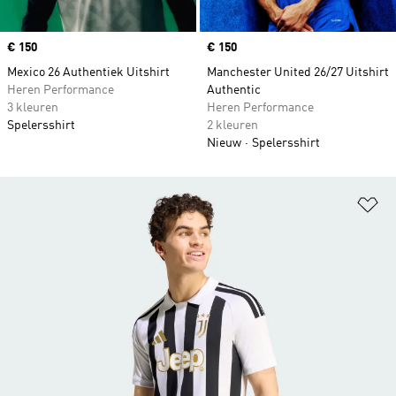
Price
€ 150
Price
€ 150
Mexico 26 Authentiek Uitshirt
Manchester United 26/27 Uitshirt
Heren Performance
Authentic
3 kleuren
Heren Performance
Spelersshirt
2 kleuren
Nieuw
Spelersshirt
Op