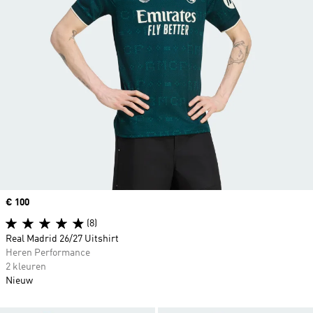
Price
€ 100
(8)
Real Madrid 26/27 Uitshirt
Heren Performance
2 kleuren
Nieuw