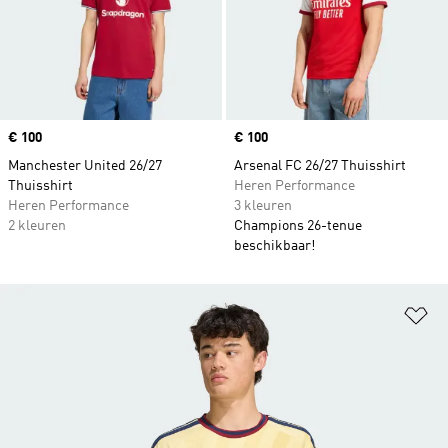
Price
€ 100
Price
€ 100
Manchester United 26/27
Arsenal FC 26/27 Thuisshirt
Thuisshirt
Heren Performance
Heren Performance
3 kleuren
2 kleuren
Champions 26-tenue
beschikbaar!
Op