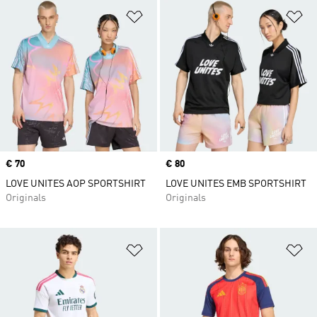
Op verlanglijst zetten
Op
Price
€ 70
Price
€ 80
LOVE UNITES AOP SPORTSHIRT
LOVE UNITES EMB SPORTSHIRT
Originals
Originals
Op verlanglijst zetten
Op