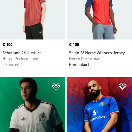
Price
€ 100
Price
€ 100
Schotland 26 Uitshirt
Spain 26 Home Winners Jersey
Heren Performance
Heren Performance
2 kleuren
Binnenkort
Op verlanglijst zetten
Op