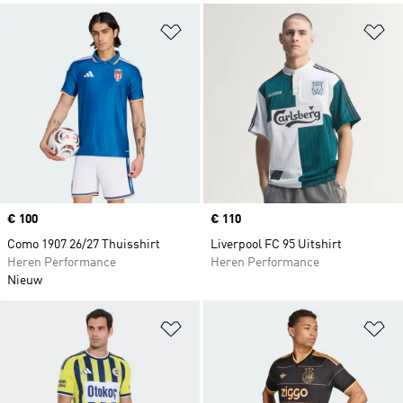
Op verlanglijst zetten
Op
Price
€ 100
Price
€ 110
Como 1907 26/27 Thuisshirt
Liverpool FC 95 Uitshirt
Heren Performance
Heren Performance
Nieuw
Op verlanglijst zetten
Op