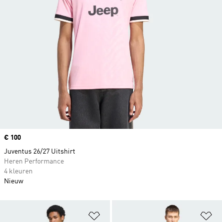
Price
€ 100
Juventus 26/27 Uitshirt
Heren Performance
4 kleuren
Nieuw
Op verlanglijst zetten
Op