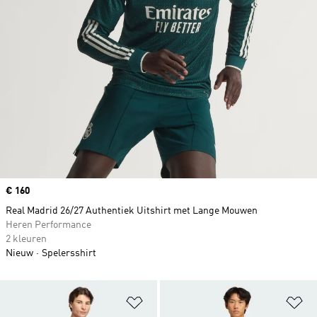
Price
€ 160
Real Madrid 26/27 Authentiek Uitshirt met Lange Mouwen
Heren Performance
2 kleuren
Nieuw
Spelersshirt
Op verlanglijst zetten
Op