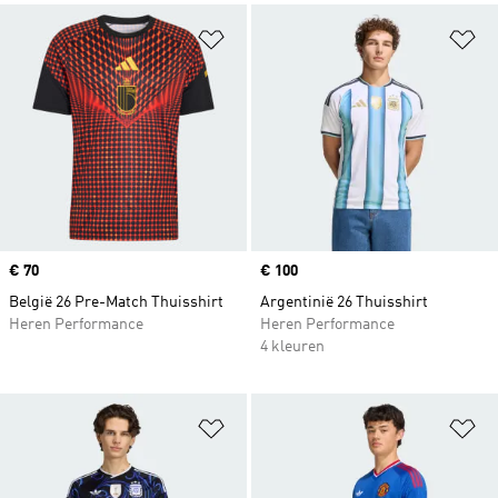
Op verlanglijst zetten
Op
Price
€ 70
Price
€ 100
België 26 Pre-Match Thuisshirt
Argentinië 26 Thuisshirt
Heren Performance
Heren Performance
4 kleuren
Op verlanglijst zetten
Op