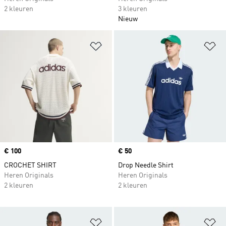
2 kleuren
3 kleuren
Nieuw
Op verlanglijst zetten
Op
Price
€ 100
Price
€ 50
CROCHET SHIRT
Drop Needle Shirt
Heren Originals
Heren Originals
2 kleuren
2 kleuren
Op verlanglijst zetten
Op