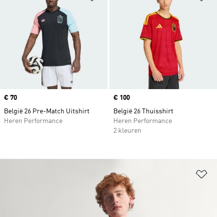
Price
€ 70
Price
€ 100
België 26 Pre-Match Uitshirt
België 26 Thuisshirt
Heren Performance
Heren Performance
2 kleuren
Op