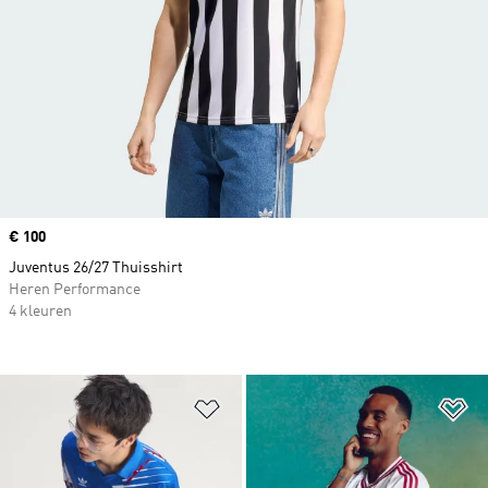
Price
€ 100
Juventus 26/27 Thuisshirt
Heren Performance
4 kleuren
Op verlanglijst zetten
Op