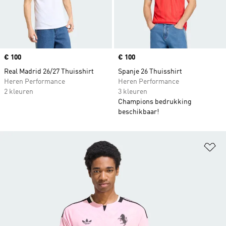
Price
€ 100
Price
€ 100
Real Madrid 26/27 Thuisshirt
Spanje 26 Thuisshirt
Heren Performance
Heren Performance
2 kleuren
3 kleuren
Champions bedrukking
beschikbaar!
Op