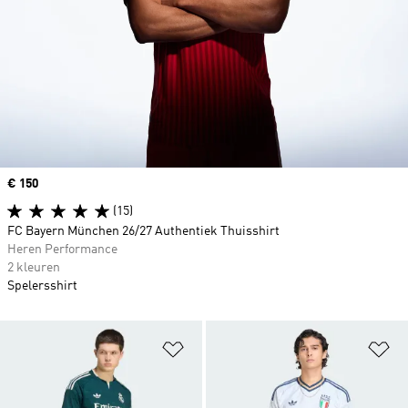
Price
€ 150
(15)
FC Bayern München 26/27 Authentiek Thuisshirt
Heren Performance
2 kleuren
Spelersshirt
Op verlanglijst zetten
Op