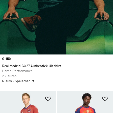
Price
€ 150
Real Madrid 26/27 Authentiek Uitshirt
Heren Performance
2 kleuren
Nieuw
Spelersshirt
Op verlanglijst zetten
Op