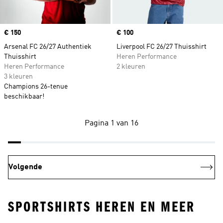
Price
€ 150
Price
€ 100
Arsenal FC 26/27 Authentiek
Liverpool FC 26/27 Thuisshirt
Thuisshirt
Heren Performance
Heren Performance
2 kleuren
3 kleuren
Champions 26-tenue
beschikbaar!
Pagina 1 van 16
Volgende
SPORTSHIRTS HEREN EN MEER