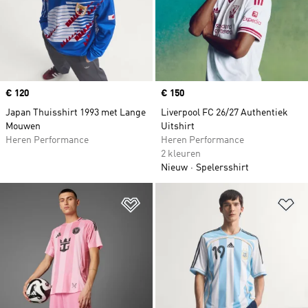
Price
€ 120
Price
€ 150
Japan Thuisshirt 1993 met Lange
Liverpool FC 26/27 Authentiek
Mouwen
Uitshirt
Heren Performance
Heren Performance
2 kleuren
Nieuw
Spelersshirt
Op verlanglijst zetten
Op