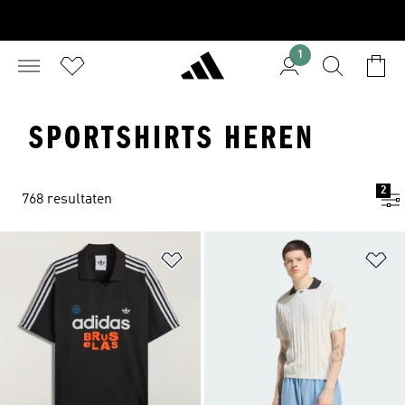
1
SPORTSHIRTS HEREN
2
768 resultaten
Op verlanglijst zetten
Op