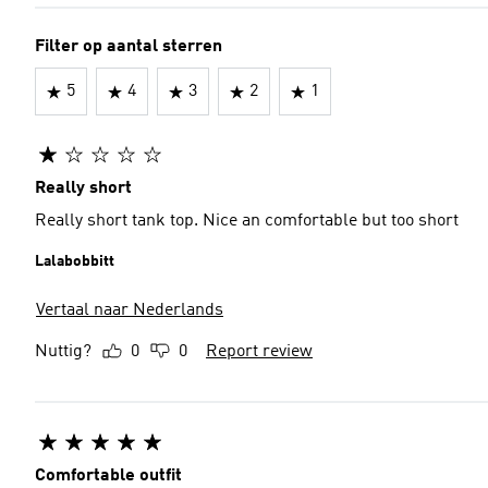
Filter op aantal sterren
5
4
3
2
1
Really short
Really short tank top. Nice an comfortable but too short
Lalabobbitt
Vertaal naar Nederlands
Nuttig?
0
0
Report review
Comfortable outfit