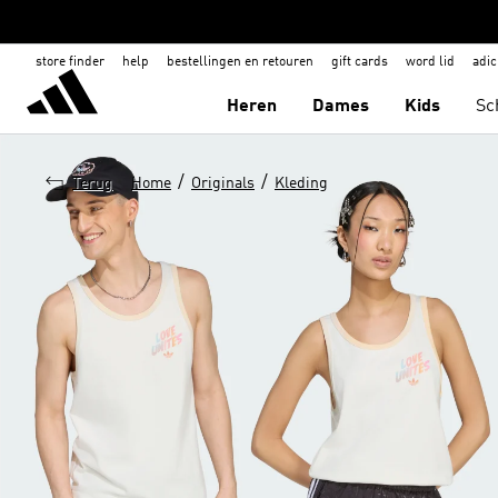
store finder
help
bestellingen en retouren
gift cards
word lid
adic
Heren
Dames
Kids
Sc
/
/
Terug
Home
Originals
Kleding