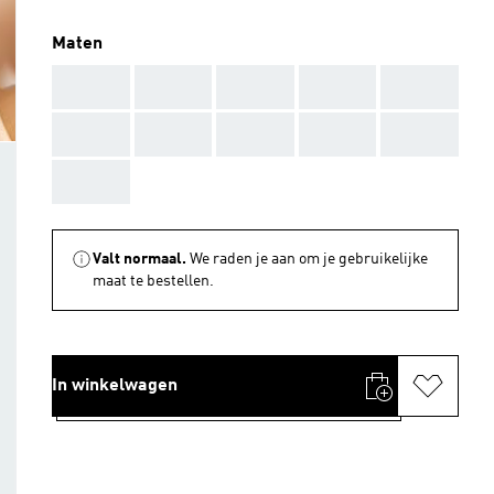
Maten
AAA
AAA
AAA
AAA
AAA
AAA
AAA
AAA
AAA
AAA
AAA
Valt normaal.
We raden je aan om je gebruikelijke
maat te bestellen.
In winkelwagen