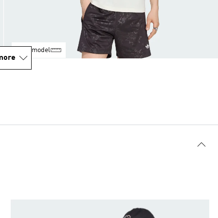
Maat model
more