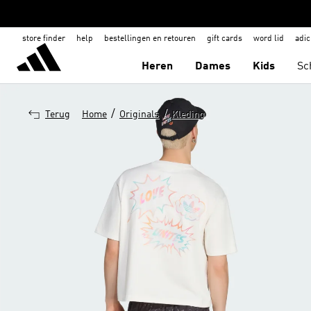
store finder
help
bestellingen en retouren
gift cards
word lid
adic
Heren
Dames
Kids
Sc
/
/
Terug
Home
Originals
Kleding