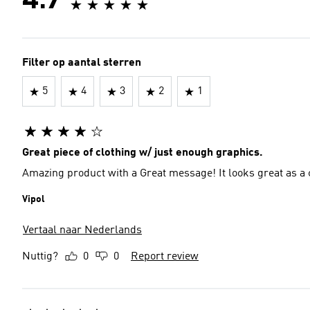
4.7
Filter op aantal sterren
5
4
3
2
1
Great piece of clothing w/ just enough graphics.
Amazing product with a Great message! It looks great as a 
Vipol
Vertaal naar Nederlands
Nuttig?
0
0
Report review