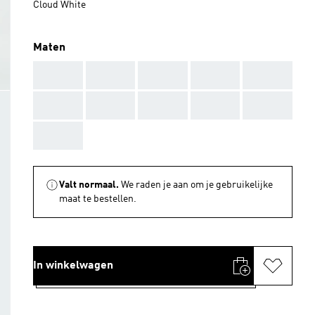
Cloud White
Maten
AAA
AAA
AAA
AAA
AAA
AAA
AAA
AAA
AAA
AAA
AAA
Valt normaal.
We raden je aan om je gebruikelijke
maat te bestellen.
In winkelwagen