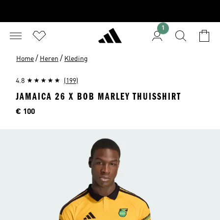
1
/
/
Home
Heren
Kleding
4.8
(199)
JAMAICA 26 X BOB MARLEY THUISSHIRT
Price
€ 100