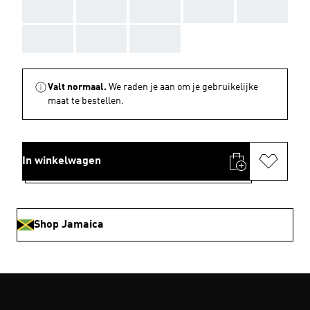
AAA
AAA
AAA
AAA
AAA
AAA
AAA
AAA
Valt normaal.
We raden je aan om je gebruikelijke
maat te bestellen.
In winkelwagen
Shop Jamaica