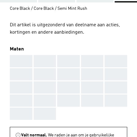
Core Black / Core Black / Semi Mint Rush
Dit artikel is uitgezonderd van deelname aan acties,
kortingen en andere aanbiedingen.
Maten
AAA
AAA
AAA
AAA
AAA
AAA
AAA
AAA
AAA
AAA
AAA
AAA
AAA
AAA
AAA
AAA
AAA
AAA
AAA
AAA
AAA
AAA
Valt normaal.
We raden je aan om je gebruikelijke