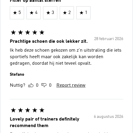
Filter op aantal sterren
5
4
3
2
1
28 februari 2026
Prachtige schoen die ook lekker zit.
Ik heb deze schoen gekozen om z'n uitstraling die iets
sportiefs heeft maar ook zakelijk kan worden
gedragen, doordat hij niet teveel opvalt.
Stefano
Nuttig?
0
0
Report review
6 augustus 2026
Lovely pair of trainers definitely
recommend them