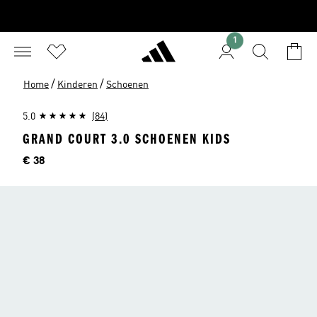
1
/
/
Home
Kinderen
Schoenen
5.0
(84)
GRAND COURT 3.0 SCHOENEN KIDS
Price
€ 38