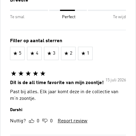
Breedte
Te smal
Perfect
Te wijd
Filter op aantal sterren
5
4
3
2
1
15 juli 2026
Dit is de all time favorite van mijn zoontje!
Past bij alles. Elk jaar komt deze in de collectie van
m’n zoontje.
Darshi
Nuttig?
0
0
Report review