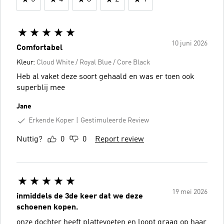
10 juni 2026
Comfortabel
Kleur:
Cloud White / Royal Blue / Core Black
Heb al vaket deze soort gehaald en was er toen ook
superblij mee
Jane
Erkende Koper
Gestimuleerde Review
Nuttig?
0
0
Report review
19 mei 2026
inmiddels de 3de keer dat we deze
schoenen kopen.
onze dochter heeft plattevoeten en loopt graag op haar