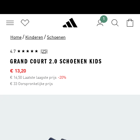
1
/
/
Home
Kinderen
Schoenen
4.7
(25)
GRAND COURT 2.0 SCHOENEN KIDS
Sale price
€ 13,20
€ 16,50 Laatste laagste prijs
-20%
Discount
€ 33 Oorspronkelijke prijs