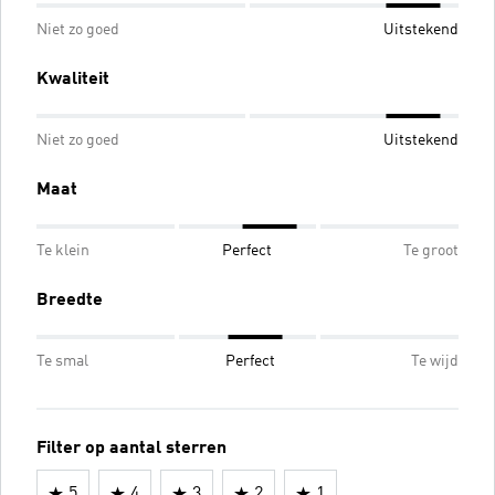
Niet zo goed
Uitstekend
Kwaliteit
Niet zo goed
Uitstekend
Maat
Te klein
Perfect
Te groot
Breedte
Te smal
Perfect
Te wijd
Filter op aantal sterren
5
4
3
2
1