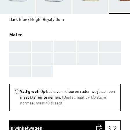
Dark Blue / Bright Royal / Gum
Maten
AAA
AAA
AAA
AAA
AAA
AAA
AAA
AAA
AAA
AAA
AAA
AAA
Valt groot.
Op basis van retouren raden we je aan een
maat kleiner te nemen.
(Bestel maat 39 1/3 als je
normaal maat 40 draagt)
In winkelwagen