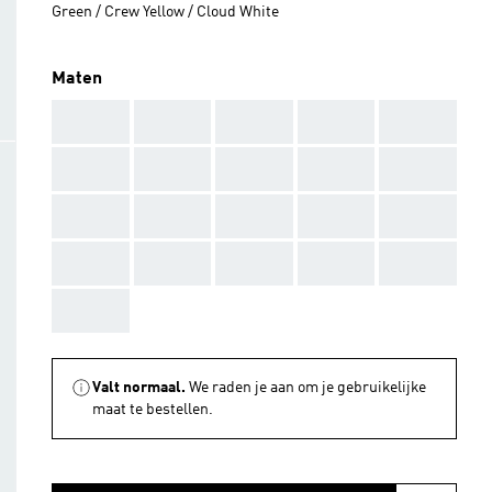
Green / Crew Yellow / Cloud White
Maten
AAA
AAA
AAA
AAA
AAA
AAA
AAA
AAA
AAA
AAA
AAA
AAA
AAA
AAA
AAA
AAA
AAA
AAA
AAA
AAA
AAA
Valt normaal.
We raden je aan om je gebruikelijke
maat te bestellen.