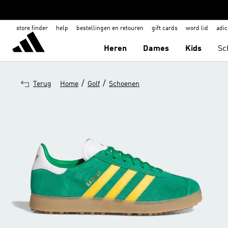
store finder
help
bestellingen en retouren
gift cards
word lid
adic
Heren
Dames
Kids
Sc
/
/
Terug
Home
Golf
Schoenen