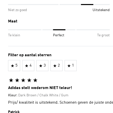
Niet zo goed
Uitstekend
Maat
Te klein
Perfect
Te groot
Filter op aantal sterren
5
4
3
2
1
Adidas stelt wederom NIET teleur!
Kleur:
Dark Brown / Chalk White / Gum
Prijs/ kwaliteit is uitstekend. Schoenen geven de juiste on
Patrick