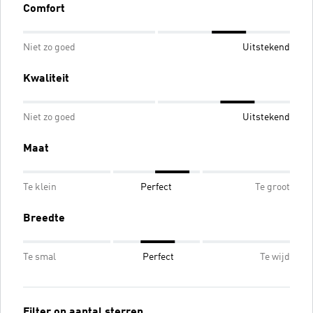
Comfort
Niet zo goed
Uitstekend
Kwaliteit
Niet zo goed
Uitstekend
Maat
Te klein
Perfect
Te groot
Breedte
Te smal
Perfect
Te wijd
Filter op aantal sterren