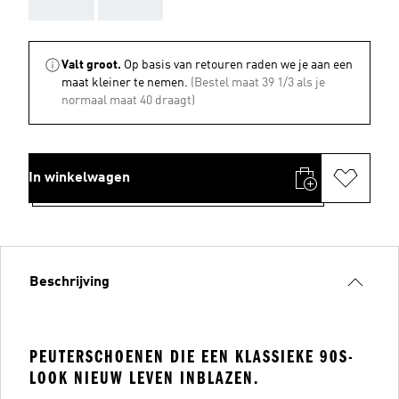
AAA
AAA
Valt groot.
Op basis van retouren raden we je aan een
maat kleiner te nemen.
(Bestel maat 39 1/3 als je
normaal maat 40 draagt)
In winkelwagen
Beschrijving
PEUTERSCHOENEN DIE EEN KLASSIEKE 90S-
LOOK NIEUW LEVEN INBLAZEN.