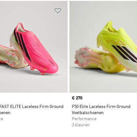
t zetten
Op verlanglijst zetten
Price
€ 270
AST ELITE Laceless Firm Ground
F50 Elite Laceless Firm Ground
oenen
Voetbalschoenen
ce
Performance
3 kleuren