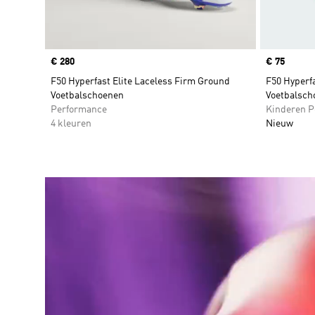
Price
€ 280
Price
€ 75
F50 Hyperfast Elite Laceless Firm Ground
F50 Hyperf
Voetbalschoenen
Voetbalsch
Performance
Kinderen P
4 kleuren
Nieuw