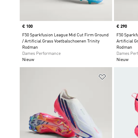
Price
€ 100
Price
€ 290
F50 Sparkfusion League Mid Cut Firm Ground
F50 Sparkfu
/ Artificial Grass Voetbalschoenen Trinity
Artificial 
Rodman
Rodman
Dames Performance
Dames Per
Nieuw
Nieuw
Op verlanglijs