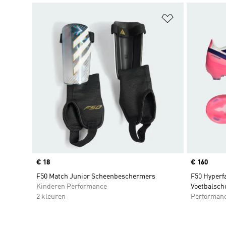
Op verlanglijs
Price
€ 18
Price
€ 160
F50 Match Junior Scheenbeschermers
F50 Hyperf
Kinderen Performance
Voetbalsch
2 kleuren
Performan