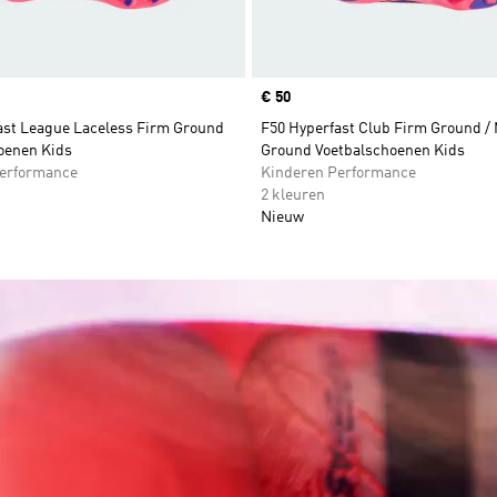
Price
€ 50
ast League Laceless Firm Ground
F50 Hyperfast Club Firm Ground / 
oenen Kids
Ground Voetbalschoenen Kids
erformance
Kinderen Performance
2 kleuren
Nieuw