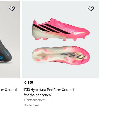
Op verlanglijst zetten
Op verlangl
Price
€ 150
irm Ground
F50 Hyperfast Pro Firm Ground
Voetbalschoenen
Performance
3 kleuren