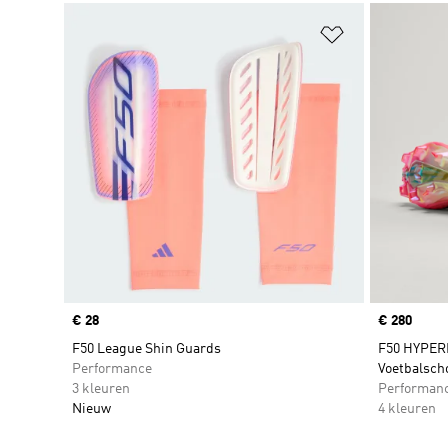
Op verlanglijs
Price
€ 28
Price
€ 280
F50 League Shin Guards
F50 HYPERF
Performance
Voetbalsch
3 kleuren
Performan
Nieuw
4 kleuren