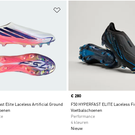
t zetten
Op verlanglijst zetten
Price
€ 280
st Elite Laceless Artificial Ground
F50 HYPERFAST ELITE Laceless F
oenen
Voetbalschoenen
ce
Performance
4 kleuren
Nieuw