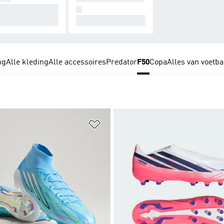
tworpen voor co
N
ctie.
Speciaal voor haar.
ng
Alle kleding
Alle accessoires
Predator
F50
Copa
Alles van voetba
t zetten
Op verlanglijst zetten