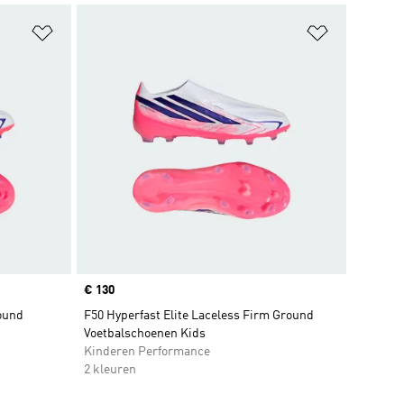
Op verlanglijst zetten
Op verlangl
Price
€ 130
round
F50 Hyperfast Elite Laceless Firm Ground
Voetbalschoenen Kids
Kinderen Performance
2 kleuren