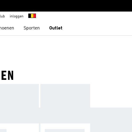
lub
inloggen
hoenen
Sporten
Outlet
NEN
OPA
F50 SPARKFUSIO