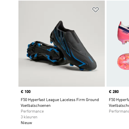
Op verlanglijs
Price
€ 100
Price
€ 280
F50 Hyperfast League Laceless Firm Ground
F50 Hyperfa
Voetbalschoenen
Voetbalsch
Performance
Performan
3 kleuren
Nieuw