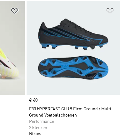
Op verlanglijst zetten
Op verlangl
Price
€ 60
F50 HYPERFAST CLUB Firm Ground / Multi
Ground Voetbalschoenen
Performance
2 kleuren
Nieuw