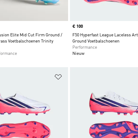
Price
€ 100
sion Elite Mid Cut Firm Ground /
F50 Hyperfast League Laceless Arti
Grass Voetbalschoenen Trinity
Ground Voetbalschoenen
Performance
formance
Nieuw
t zetten
Op verlanglijst zetten