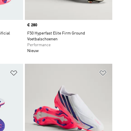
Price
€ 280
ficial
F50 Hyperfast Elite Firm Ground
Voetbalschoenen
Performance
Nieuw
Op verlanglijst zetten
Op verlangl