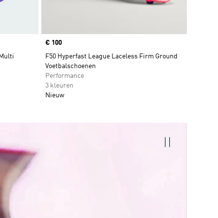
Price
€ 100
Multi
F50 Hyperfast League Laceless Firm Ground
Voetbalschoenen
Performance
3 kleuren
Nieuw