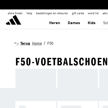
store finder
help
bestellingen en retouren
gift cards
word lid
adic
Heren
Dames
Kids
Sc
Terug
Home
F50
F50-VOETBALSCHOE
F50
PREDATOR
C