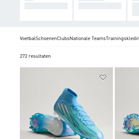
Creëer Chaos.
Neem de controle.
On
nne
Voetbal
Schoenen
Clubs
Nationale Teams
Trainingskledi
272 resultaten
Op verlanglijs