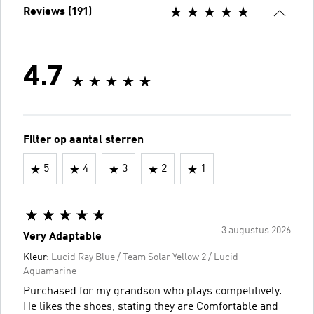
Reviews (191)
4.7
Filter op aantal sterren
5
4
3
2
1
3 augustus 2026
Very Adaptable
Kleur:
Lucid Ray Blue / Team Solar Yellow 2 / Lucid
Aquamarine
Purchased for my grandson who plays competitively.
He likes the shoes, stating they are Comfortable and