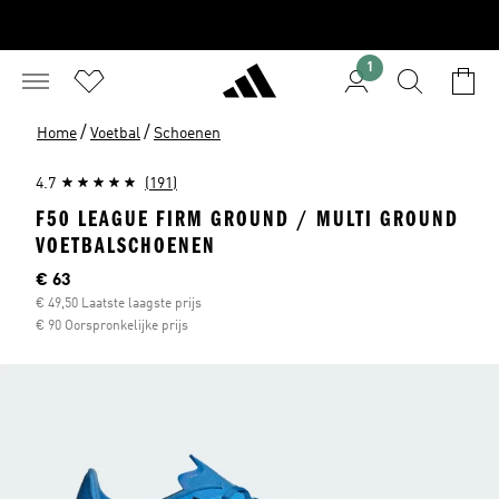
1
/
/
Home
Voetbal
Schoenen
4.7
(191)
F50 LEAGUE FIRM GROUND / MULTI GROUND
VOETBALSCHOENEN
Current price
€ 63
€ 49,50 Laatste laagste prijs
€ 90 Oorspronkelijke prijs