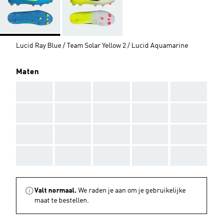
Lucid Ray Blue / Team Solar Yellow 2 / Lucid Aquamarine
Maten
AAA
AAA
AAA
AAA
AAA
AAA
AAA
AAA
AAA
AAA
AAA
AAA
AAA
AAA
AAA
AAA
AAA
AAA
AAA
AAA
Valt normaal.
We raden je aan om je gebruikelijke
maat te bestellen.