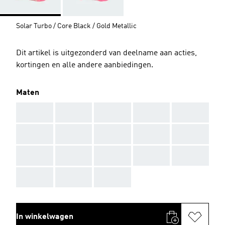
Solar Turbo / Core Black / Gold Metallic
Dit artikel is uitgezonderd van deelname aan acties,
kortingen en alle andere aanbiedingen.
Maten
AAA
AAA
AAA
AAA
AAA
AAA
AAA
AAA
AAA
AAA
AAA
AAA
AAA
AAA
AAA
AAA
AAA
AAA
In winkelwagen