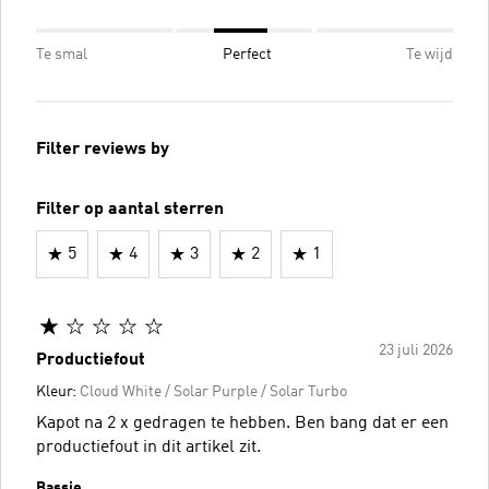
Te smal
Perfect
Te wijd
Filter reviews by
Filter op aantal sterren
5
4
3
2
1
23 juli 2026
Productiefout
Kleur:
Cloud White / Solar Purple / Solar Turbo
Kapot na 2 x gedragen te hebben. Ben bang dat er een
productiefout in dit artikel zit.
Bassie