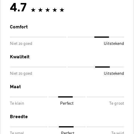
4.7
Comfort
Niet zo goed
Uitstekend
Kwaliteit
Niet zo goed
Uitstekend
Maat
Te klein
Perfect
Te groot
Breedte
Te smal
Perfect
Te wijd