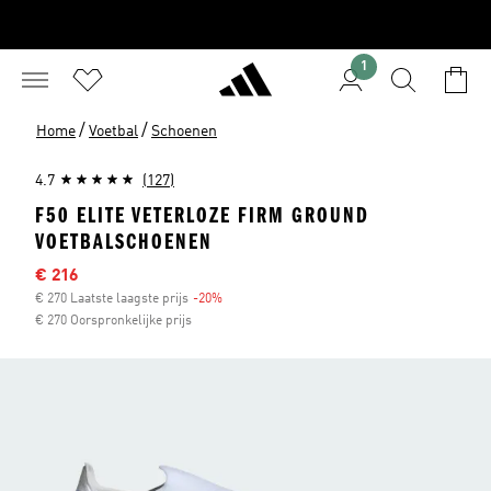
1
/
/
Home
Voetbal
Schoenen
4.7
(127)
F50 ELITE VETERLOZE FIRM GROUND
VOETBALSCHOENEN
Sale price
€ 216
€ 270 Laatste laagste prijs
-20%
Discount
€ 270 Oorspronkelijke prijs