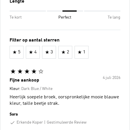
Lengte
Te kort
Perfect
Te lang
Filter op aantal sterren
5
4
3
2
1
4 juli 2026
Fijne aankoop
Kleur:
Dark Blue / White
Heerlijk soepele broek, oorspronkelijke mooie blauwe
kleur, taille beetje strak.
Sara
Erkende Koper
Gestimuleerde Review