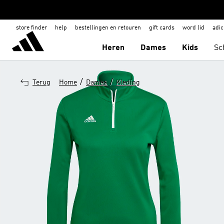
store finder
help
bestellingen en retouren
gift cards
word lid
adic
Heren
Dames
Kids
Sc
/
/
Terug
Home
Dames
Kleding