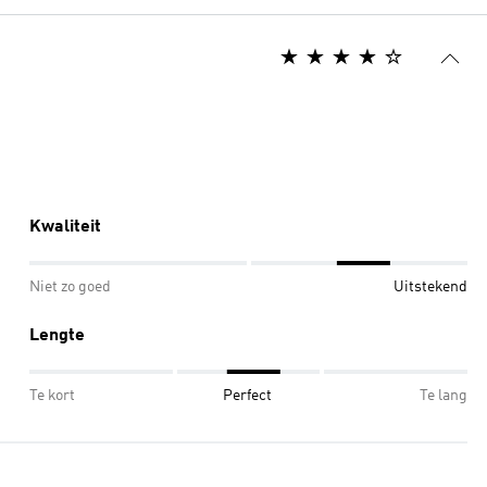
Kwaliteit
Niet zo goed
Uitstekend
Lengte
Te kort
Perfect
Te lang