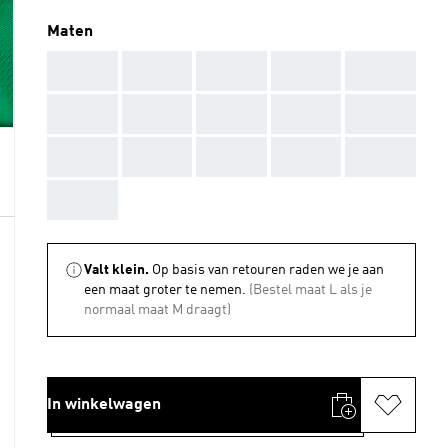
Maten
AAA
AAA
AAA
AAA
AAA
AAA
AAA
AAA
AAA
AAA
AAA
AAA
AAA
AAA
AAA
AAA
Valt klein.
Op basis van retouren raden we je aan
een maat groter te nemen.
(Bestel maat L als je
normaal maat M draagt)
In winkelwagen