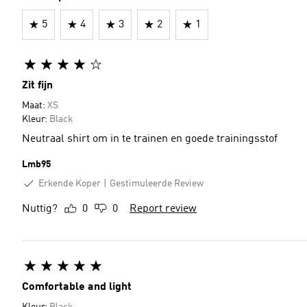
5
4
3
2
1
Zit fijn
Maat:
XS
Kleur:
Black
Neutraal shirt om in te trainen en goede trainingsstof
Lmb95
Erkende Koper
Gestimuleerde Review
Nuttig?
0
0
Report review
Comfortable and light