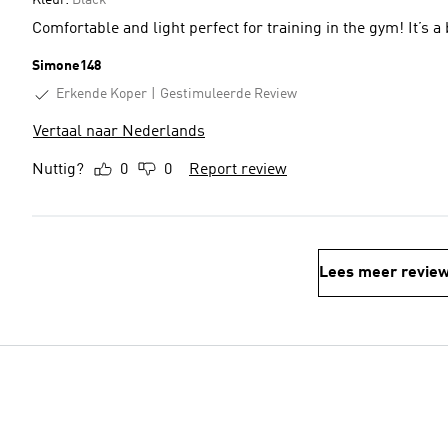
Kleur:
Black
Comfortable and light perfect for training in the gym! It’s a b
Simone148
Erkende Koper
Gestimuleerde Review
Vertaal naar Nederlands
Nuttig?
0
0
Report review
Lees meer revie