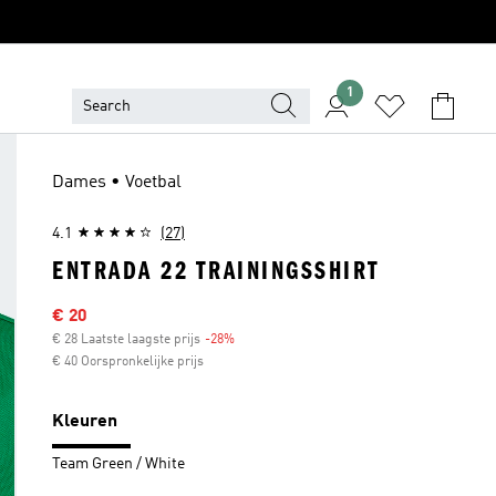
1
Dames • Voetbal
4.1
(27)
ENTRADA 22 TRAININGSSHIRT
Sale price
€ 20
€ 28 Laatste laagste prijs
-28%
Discount
€ 40 Oorspronkelijke prijs
Kleuren
Team Green / White